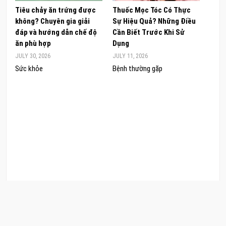
Tiêu chảy ăn trứng được
Thuốc Mọc Tóc Có Thực
Khám
không? Chuyên gia giải
Sự Hiệu Quả? Những Điều
Sâm 
đáp và hướng dẫn chế độ
Cần Biết Trước Khi Sử
ong 
ăn phù hợp
Dụng
đúng
JULY 30, 2026
JULY 11, 2026
JUNE 
Sức khỏe
Bệnh thường gặp
Sức 
COPYRIGHT © 2026 CẨM NANG LÀM ĐẸP. .