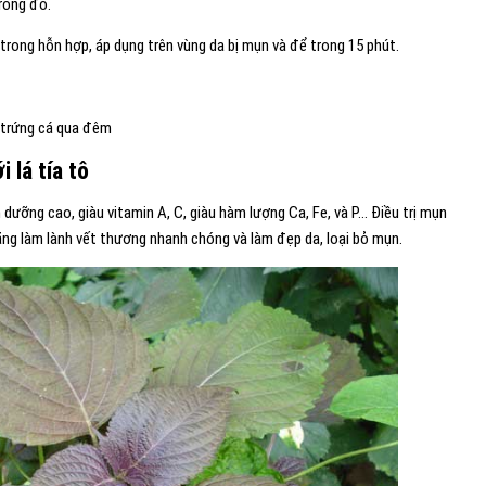
rong đó.
trong hỗn hợp, áp dụng trên vùng da bị mụn và để trong 15 phút.
n trứng cá qua đêm
 lá tía tô
inh dưỡng cao, giàu vitamin A, C, giàu hàm lượng Ca, Fe, và P… Điều trị mụn
năng làm lành vết thương nhanh chóng và làm đẹp da, loại bỏ mụn.