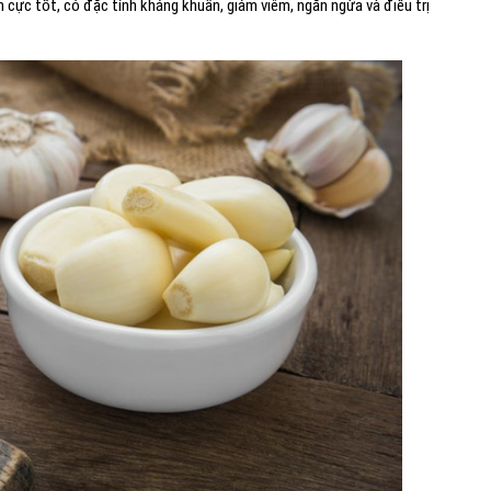
n cực tốt, có đặc tính kháng khuẩn, giảm viêm, ngăn ngừa và điều trị