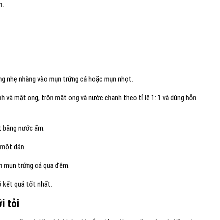
n.
ng nhẹ nhàng vào mụn trứng cá hoặc mụn nhọt.
 và mật ong, trộn mật ong và nước chanh theo tỉ lệ 1: 1 và dùng hỗn
ặt bằng nước ấm.
 một dán.
ên mụn trứng cá qua đêm.
 kết quả tốt nhất.
i tỏi