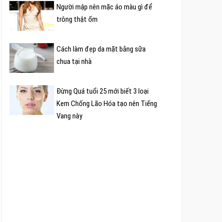
Người mập nên mặc áo màu gì để
trông thật ốm
Cách làm đẹp da mặt bằng sữa
chua tại nhà
Đừng Quá tuổi 25 mới biết 3 loại
Kem Chống Lão Hóa tạo nên Tiếng
Vang này