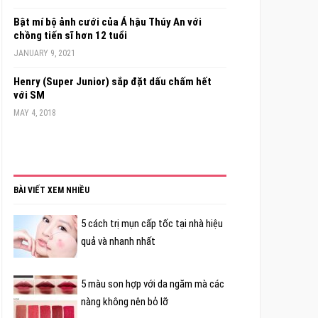
Bật mí bộ ảnh cưới của Á hậu Thúy An với
chồng tiến sĩ hơn 12 tuổi
JANUARY 9, 2021
Henry (Super Junior) sắp đặt dấu chấm hết
với SM
MAY 4, 2018
BÀI VIẾT XEM NHIỀU
5 cách trị mụn cấp tốc tại nhà hiệu
quả và nhanh nhất
5 màu son hợp với da ngăm mà các
nàng không nên bỏ lỡ