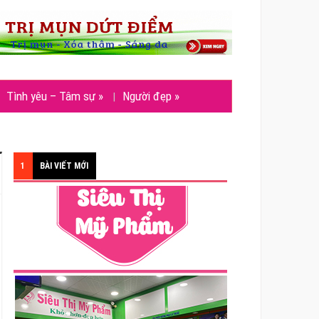
Tình yêu – Tâm sự
»
Người đẹp
»
1
BÀI VIẾT MỚI