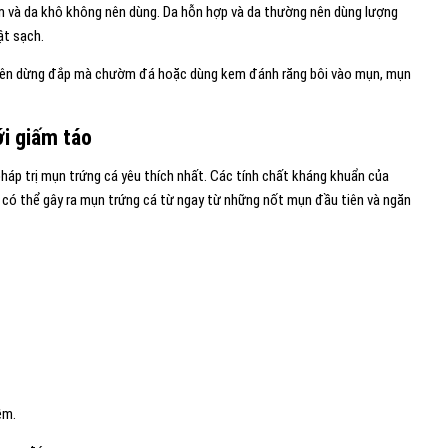
ảm và da khô không nên dùng. Da hỗn hợp và da thường nên dùng lượng
ật sạch.
ì nên dừng đắp mà chườm đá hoặc dùng kem đánh răng bôi vào mụn, mụn
ới
giấm táo
háp trị mụn trứng cá yêu thích nhất. Các tính chất kháng khuẩn của
n có thể gây ra mụn trứng cá từ ngay từ những nốt mụn đầu tiên và ngăn
ềm.