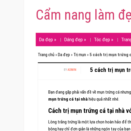
Cẩm nang làm đ
Da đẹp
»
Dáng đẹp
»
Tóc đẹp
»
Tran
Trang chủ
»
Da đẹp
»
Trị mụn
»
5 cách trị mụn trứng 
5 cách trị mụn t
BY
ADMIN
Bạn đang gặp phải vấn đề về mụn trứng cá nhưng
mụn trứng cá tại nhà
hiệu quả nhất nhé.
Cách trị mụn trứng cá tại nhà vớ
Lòng trắng trứng là một lựa chọn hoàn hảo để t
bông hay chỉ đơn giản là những ngón tay của bạn 