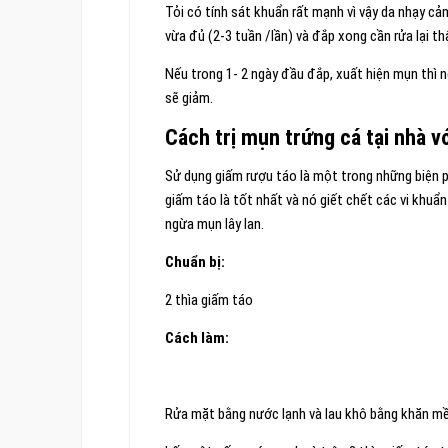
Tỏi có tính sát khuẩn rất mạnh vì vậy da nhạy c
vừa đủ (2-3 tuần /lần) và đắp xong cần rửa lại th
Nếu trong 1- 2 ngày đầu đắp, xuất hiện mụn th
sẽ giảm.
Cách trị mụn trứng cá tại nhà v
Sử dụng giấm rượu táo là một trong những biện p
giấm táo là tốt nhất và nó giết chết các vi khuẩ
ngừa mụn lây lan.
Chuẩn bị:
2 thìa giấm táo
Cách làm:
Rửa mặt bằng nước lạnh và lau khô bằng khăn m