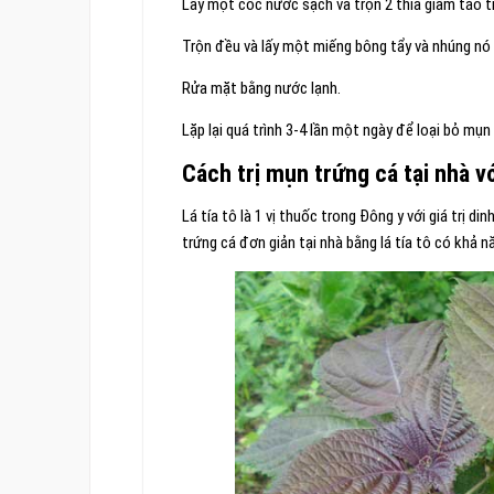
Lấy một cốc nước sạch và trộn 2 thìa giấm táo t
Trộn đều và lấy một miếng bông tẩy và nhúng nó 
Rửa mặt bằng nước lạnh.
Lặp lại quá trình 3-4 lần một ngày để loại bỏ mụ
Cách trị mụn trứng cá tại nhà với
Lá tía tô là 1 vị thuốc trong Đông y với giá trị d
trứng cá đơn giản tại nhà bằng lá tía tô có khả 