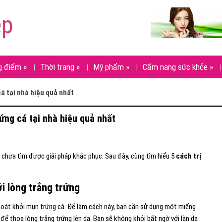
ẹp
g điểm
»
Thời trang
»
Mỹ phẩm
»
Cẩm nang sức khỏe
»
cá tại nhà hiệu quả nhất
rứng cá tại nhà hiệu quả nhất
 chưa tìm được giải pháp khắc phục. Sau đây, cùng tìm hiểu 5
cách trị
i l
òng trắng trứng
hoát khỏi mụn trứng cá. Để làm cách này, bạn cần sử dụng một miếng
để thoa lòng trắng trứng lên da. Bạn sẽ không khỏi bất ngờ với làn da