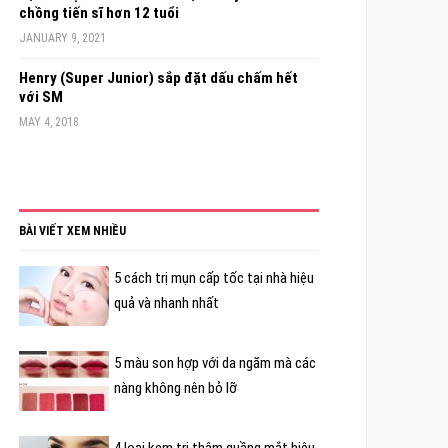
chồng tiến sĩ hơn 12 tuổi
JANUARY 9, 2021
Henry (Super Junior) sắp đặt dấu chấm hết
với SM
MAY 4, 2018
BÀI VIẾT XEM NHIỀU
5 cách trị mụn cấp tốc tại nhà hiệu
quả và nhanh nhất
5 màu son hợp với da ngăm mà các
nàng không nên bỏ lỡ
4 loại kem trị thâm quầng mắt hiệu