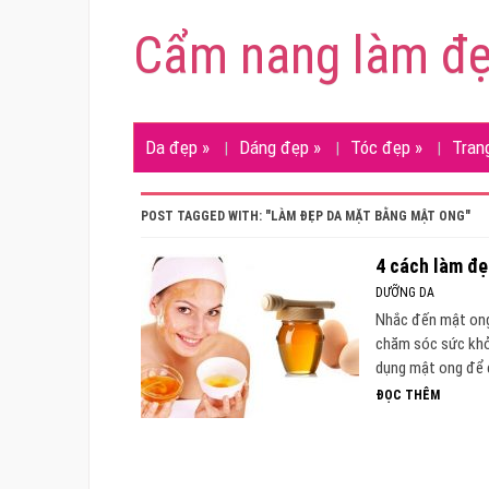
Cẩm nang làm đ
Da đẹp
»
Dáng đẹp
»
Tóc đẹp
»
Tran
POST TAGGED WITH: "LÀM ĐẸP DA MẶT BẰNG MẬT ONG"
4 cách làm đẹ
DƯỠNG DA
Nhắc đến mật ong,
chăm sóc sức khỏe
dụng mật ong để 
ĐỌC THÊM