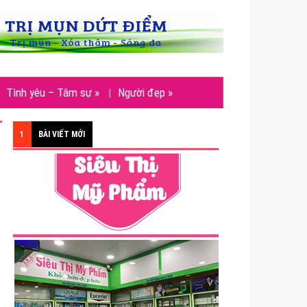
Tình yêu – Tâm sự
»
Người đẹp
»
1
BÀI VIẾT MỚI