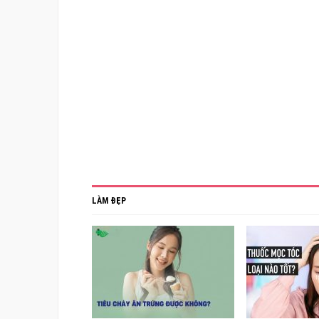
LÀM ĐẸP