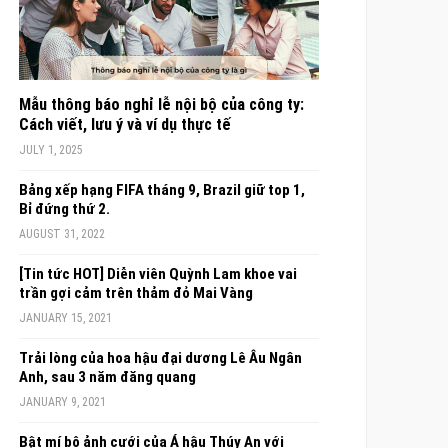
Mẫu thông báo nghỉ lễ nội bộ của công ty:
Cách viết, lưu ý và ví dụ thực tế
JULY 1, 2025
Bảng xếp hạng FIFA tháng 9, Brazil giữ top 1,
Bỉ đứng thứ 2.
AUGUST 31, 2022
[Tin tức HOT] Diễn viên Quỳnh Lam khoe vai
trần gợi cảm trên thảm đỏ Mai Vàng
JANUARY 15, 2021
Trải lòng của hoa hậu đại dương Lê Âu Ngân
Anh, sau 3 năm đăng quang
JANUARY 9, 2021
Bật mí bộ ảnh cưới của Á hậu Thúy An với