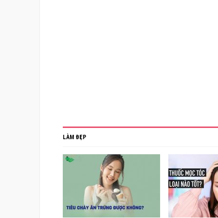
LÀM ĐẸP