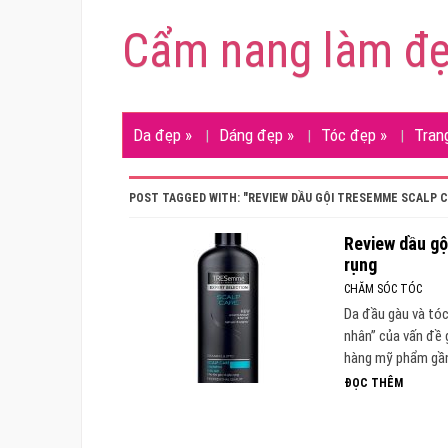
Cẩm nang làm đ
Da đẹp
»
Dáng đẹp
»
Tóc đẹp
»
Tran
POST TAGGED WITH: "REVIEW DẦU GỘI TRESEMME SCALP 
Review dầu gộ
rụng
CHĂM SÓC TÓC
Da đầu gàu và tóc
nhân” của vấn đề 
hàng mỹ phẩm gần 
ĐỌC THÊM