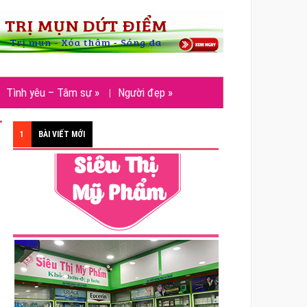
Tình yêu – Tâm sự
»
Người đẹp
»
1
BÀI VIẾT MỚI