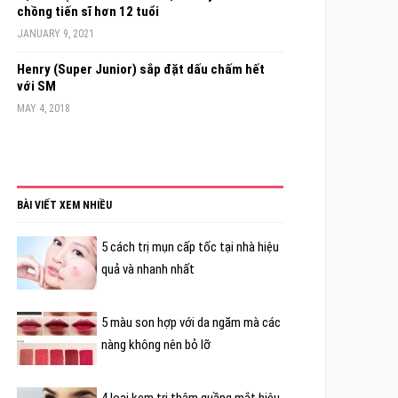
chồng tiến sĩ hơn 12 tuổi
JANUARY 9, 2021
Henry (Super Junior) sắp đặt dấu chấm hết
với SM
MAY 4, 2018
BÀI VIẾT XEM NHIỀU
5 cách trị mụn cấp tốc tại nhà hiệu
quả và nhanh nhất
5 màu son hợp với da ngăm mà các
nàng không nên bỏ lỡ
4 loại kem trị thâm quầng mắt hiệu