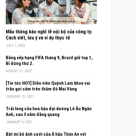
Mẫu thông báo nghỉ lễ nội bộ của công ty:
Cách viết, lưu ý và ví dụ thực tế
JULY 1, 2025
Bảng xếp hạng FIFA tháng 9, Brazil giữ top 1,
Bỉ đứng thứ 2.
AUGUST 31, 2022
[Tin tức HOT] Diễn viên Quỳnh Lam khoe vai
trần gợi cảm trên thảm đỏ Mai Vàng
JANUARY 15, 2021
Trải lòng của hoa hậu đại dương Lê Âu Ngân
Anh, sau 3 năm đăng quang
JANUARY 9, 2021
Bật mí bộ ảnh cưới của Á hậu Thúy An với