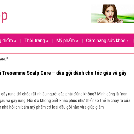
ẹp
g điểm
»
Thời trang
»
Mỹ phẩm
»
Cẩm nang sức khỏe
»
CARE"
i Tresemme Scalp Care – dầu gội dành cho tóc gàu và gãy
 gãy rụng thì chắc rất nhiều người gặp phải đúng không? Mình cũng là “nạn
gàu và gãy rụng. Hồi đó không biết khắc phục như thế nào thế là chạy ra cửa
nhà hỏi chị bám mỹ phẩm có loại dầu gôị nào vừa giúp giảm