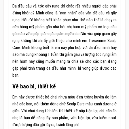
Da đầu gàu và tóc gãy rụng thì chắc rất nhiều người gặp phải
đúng không? Mình cũng là “nạn nhân” của vấn đề gàu và gãy
rụng. Hồi đó không biết khắc phục như thế nào thế là chạy ra
cửa hàng mỹ phẩm gần nhà hỏi chị bám mỹ phẩm có loại dầu
gôị nào vừa giúp giảm gàu giảm ngứa da đầu vừa giúp giảm gãy
rụng không thì chị ấy giới thiệu cho mình em Tresemme Scalp
Care. Mình không biết là em này phù hợp với da đầu mình hay
sao mà dùng khoảng 1 tuần thì giảm gàu và lượng tóc rụng lắm
nên hôm nay cũng muốn mang ra chia sẻ cho các bạn đang
gặp phải tình trạng da đầu như mình, hi vọng giúp được các
bạn.
Về bao bì, thiết kế
Em này được thiết kế chai nhựa màu đen trông huyền ảo lắm
nhé các bạn, nổi thêm dòng chữ Scalp Care màu xanh dương ở
giữa. Với chai dung tích lớn thì thiết kế nắp tiện lợi, chỉ cần ấn
nhẹ là bạn dễ dàng lấy sản phẩm, vừa tiện lợi, vừa kiểm soát
được lượng dầu gội lấy ra, tránh lãng phí.