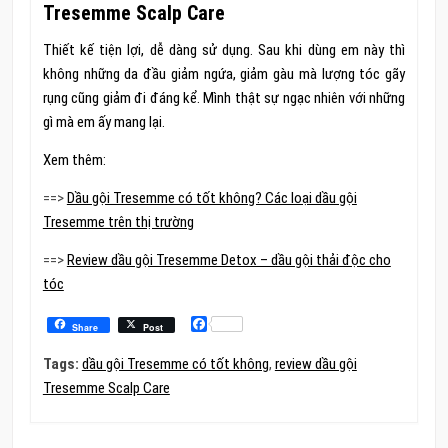
Tresemme Scalp Care
Thiết kế tiện lợi, dễ dàng sử dụng. Sau khi dùng em này thì
không những da đầu giảm ngứa, giảm gàu mà lượng tóc gãy
rụng cũng giảm đi đáng kể. Mình thật sự ngạc nhiên với những
gì mà em ấy mang lại.
Xem thêm:
==>
Dầu gội Tresemme có tốt không? Các loại dầu gội
Tresemme trên thị trường
==>
Review dầu gội Tresemme Detox – dầu gội thải độc cho
tóc
Facebook
Share
Post
Tags:
dầu gội Tresemme có tốt không
,
review dầu gội
Tresemme Scalp Care