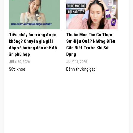
Tiêu chảy ăn trứng được
Thuốc Mọc Tóc Có Thực
Khám
không? Chuyên gia giải
Sự Hiệu Quả? Những Điều
Sâm 
đáp và hướng dẫn chế độ
Cần Biết Trước Khi Sử
ong 
ăn phù hợp
Dụng
đúng
JULY 30, 2026
JULY 11, 2026
JUNE 
Sức khỏe
Bệnh thường gặp
Sức 