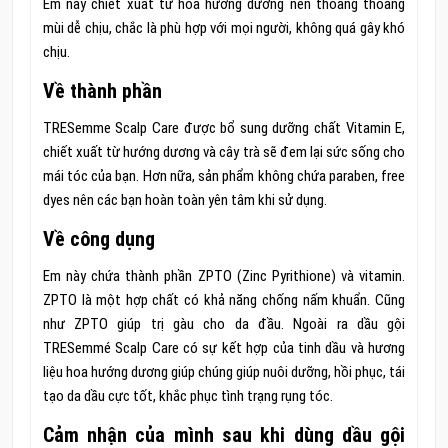
Em này chiết xuất từ hoa hướng dương nên thoang thoảng
mùi dễ chịu, chắc là phù hợp với mọi người, không quá gây khó
chịu.
Về thành phần
TRESemme Scalp Care được bổ sung dưỡng chất Vitamin E,
chiết xuất từ hướng dương và cây trà sẽ đem lại sức sống cho
mái tóc của bạn. Hơn nữa, sản phẩm không chứa paraben, free
dyes nên các bạn hoàn toàn yên tâm khi sử dụng.
Về công dụng
Em này chứa thành phần ZPTO (Zinc Pyrithione) và vitamin.
ZPTO là một hợp chất có khả năng chống nấm khuẩn. Cũng
như ZPTO giúp trị gàu cho da đầu. Ngoài ra dầu gội
TRESemmé Scalp Care có sự kết hợp của tinh dầu và hương
liệu hoa hướng dương giúp chúng giúp nuôi dưỡng, hồi phục, tái
tạo da dầu cực tốt, khắc phục tình trạng rụng tóc.
Cảm nhận của mình sau khi dùng dầu gội