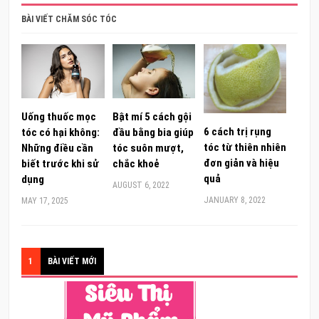
BÀI VIẾT CHĂM SÓC TÓC
Uống thuốc mọc
Bật mí 5 cách gội
6 cách trị rụng
tóc có hại không:
đầu bằng bia giúp
tóc từ thiên nhiên
Những điều cần
tóc suôn mượt,
đơn giản và hiệu
biết trước khi sử
chắc khoẻ
quả
dụng
AUGUST 6, 2022
JANUARY 8, 2022
MAY 17, 2025
1
BÀI VIẾT MỚI