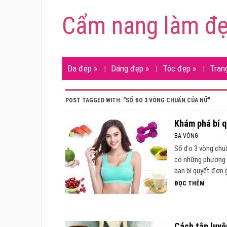
Cẩm nang làm đ
Da đẹp
»
Dáng đẹp
»
Tóc đẹp
»
Tran
POST TAGGED WITH: "SỐ ĐO 3 VÒNG CHUẨN CỦA NỮ"
Khám phá bí q
BA VÒNG
Số đo 3 vòng chuẩ
có những phương 
bạn bí quyết đơn 
ĐỌC THÊM
Cách tập luyệ