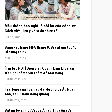
Mẫu thông báo nghỉ lễ nội bộ của công ty:
Cách viết, lưu ý và ví dụ thực tế
JULY 1, 2025
Bảng xếp hạng FIFA tháng 9, Brazil giữ top 1,
Bỉ đứng thứ 2.
AUGUST 31, 2022
[Tin tức HOT] Diễn viên Quỳnh Lam khoe vai
trần gợi cảm trên thảm đỏ Mai Vàng
JANUARY 15, 2021
Trải lòng của hoa hậu đại dương Lê Âu Ngân
Anh, sau 3 năm đăng quang
JANUARY 9, 2021
Bật mí bộ ảnh cưới của Á hậu Thúy An với