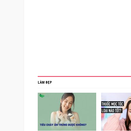
LÀM ĐẸP