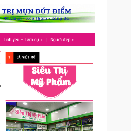
Tình yêu – Tâm sự
»
Người đẹp
»
1
BÀI VIẾT MỚI
n