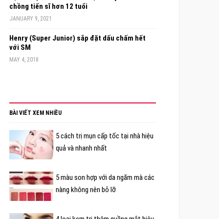
chồng tiến sĩ hơn 12 tuổi
JANUARY 9, 2021
Henry (Super Junior) sắp đặt dấu chấm hết
với SM
MAY 4, 2018
BÀI VIẾT XEM NHIỀU
5 cách trị mụn cấp tốc tại nhà hiệu
quả và nhanh nhất
5 màu son hợp với da ngăm mà các
nàng không nên bỏ lỡ
4 loại kem trị thâm quầng mắt hiệu