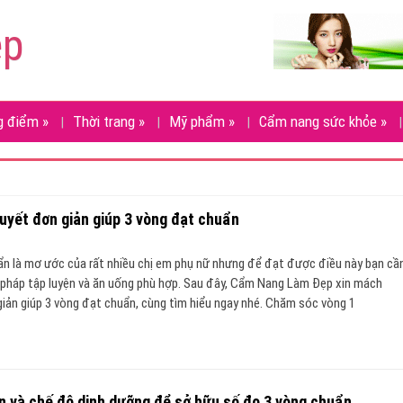
ẹp
g điểm
»
Thời trang
»
Mỹ phẩm
»
Cẩm nang sức khỏe
»
uyết đơn giản giúp 3 vòng đạt chuẩn
n là mơ ước của rất nhiều chị em phụ nữ nhưng để đạt được điều này bạn cầ
pháp tập luyện và ăn uống phù hợp. Sau đây, Cẩm Nang Làm Đẹp xin mách
giản giúp 3 vòng đạt chuẩn, cùng tìm hiểu ngay nhé. Chăm sóc vòng 1
n và chế độ dinh dưỡng để sở hữu số đo 3 vòng chuẩn