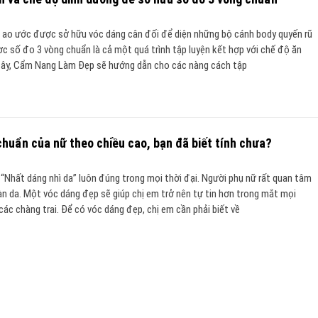
 ao ước được sở hữu vóc dáng cân đối để diện những bộ cánh body quyến rũ
 số đo 3 vòng chuẩn là cả một quá trình tập luyện kết hợp với chế độ ăn
 đây, Cẩm Nang Làm Đẹp sẽ hướng dẫn cho các nàng cách tập
chuẩn của nữ theo chiều cao, bạn đã biết tính chưa?
“Nhất dáng nhì da” luôn đúng trong mọi thời đại. Người phụ nữ rất quan tâm
àn da. Một vóc dáng đẹp sẽ giúp chị em trở nên tự tin hơn trong mắt mọi
 các chàng trai. Để có vóc dáng đẹp, chị em cần phải biết về