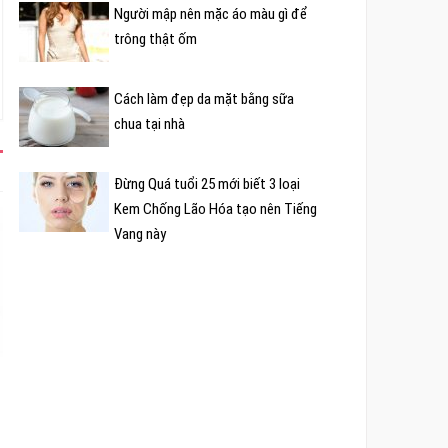
Người mập nên mặc áo màu gì để
trông thật ốm
Cách làm đẹp da mặt bằng sữa
chua tại nhà
Đừng Quá tuổi 25 mới biết 3 loại
Kem Chống Lão Hóa tạo nên Tiếng
Vang này