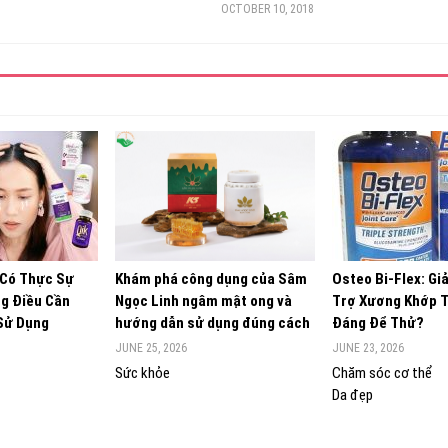
OCTOBER 10, 2018
 Có Thực Sự
Khám phá công dụng của Sâm
Osteo Bi-Flex: Gi
g Điều Cần
Ngọc Linh ngâm mật ong và
Trợ Xương Khớp 
 Sử Dụng
hướng dẫn sử dụng đúng cách
Đáng Để Thử?
JUNE 25, 2026
JUNE 23, 2026
Sức khỏe
Chăm sóc cơ thể
Da đẹp