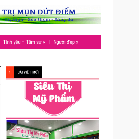
Tình yêu – Tâm sự
»
Người đẹp
»
1
BÀI VIẾT MỚI