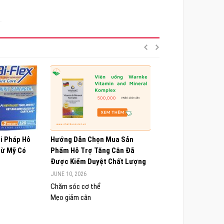
ải Pháp Hỗ
Hướng Dẫn Chọn Mua Sản
Choline Alfoscerate
Từ Mỹ Có
Phẩm Hỗ Trợ Tăng Cân Đã
Hiểu Về Công Dụng,
Được Kiểm Duyệt Chất Lượng
Và Lưu Ý Quan Trọn
JUNE 10, 2026
JUNE 9, 2026
Chăm sóc cơ thể
Chăm sóc cơ thể
Mẹo giảm cân
Sức khỏe