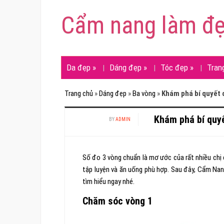
Cẩm nang làm đ
Da đẹp
»
Dáng đẹp
»
Tóc đẹp
»
Tran
Trang chủ
»
Dáng đẹp
»
Ba vòng
»
Khám phá bí quyết 
Khám phá bí quyế
BY
ADMIN
Số đo 3 vòng chuẩn là mơ ước của rất nhiều ch
tập luyện và ăn uống phù hợp. Sau đây, Cẩm Nan
tìm hiểu ngay nhé.
Chăm sóc vòng 1