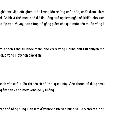
ghĩa với việc cắt giảm một lượng lớn những chất béo, chất đạm, thực
i. Chính vì thế, một chế độ ăn uống quá nghiêm ngặt sẽ khiến cho kích
là lép xẹp. Vì vậy, bạn đừng cố gắng giảm cân quá mức nếu muốn vòng 1
Đây là cách tăng sự khỏe mạnh cho cơ ở vòng 1 cũng như lưu chuyển mô
giúp vòng 1 trở nên đầy đặn.
mạnh vào cuối tuần thì nên từ bỏ thói quen này. Việc không sử dụng rượu
 giảm cân và có một vòng eo lý tưởng.
ập thở bằng bụng. Bạn làm đầy không khí vào bụng sau đó thở ra từ từ.