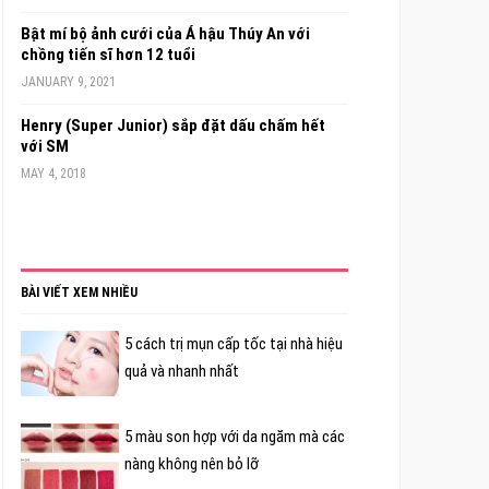
Bật mí bộ ảnh cưới của Á hậu Thúy An với
chồng tiến sĩ hơn 12 tuổi
JANUARY 9, 2021
Henry (Super Junior) sắp đặt dấu chấm hết
với SM
MAY 4, 2018
BÀI VIẾT XEM NHIỀU
5 cách trị mụn cấp tốc tại nhà hiệu
quả và nhanh nhất
5 màu son hợp với da ngăm mà các
nàng không nên bỏ lỡ