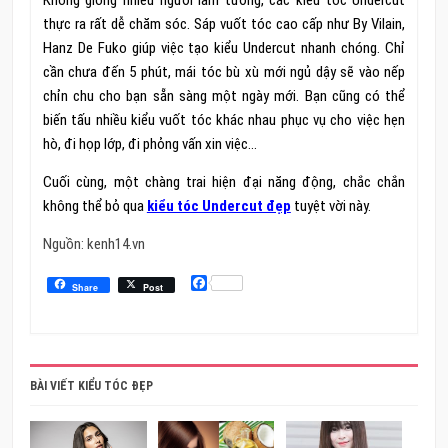
thực ra rất dễ chăm sóc. Sáp vuốt tóc cao cấp như By Vilain,
Hanz De Fuko giúp việc tạo kiểu Undercut nhanh chóng. Chỉ
cần chưa đến 5 phút, mái tóc bù xù mới ngủ dậy sẽ vào nếp
chỉn chu cho bạn sẵn sàng một ngày mới. Bạn cũng có thể
biến tấu nhiều kiểu vuốt tóc khác nhau phục vụ cho việc hẹn
hò, đi họp lớp, đi phỏng vấn xin việc…
Cuối cùng, một chàng trai hiện đại năng động, chắc chắn
không thể bỏ qua
kiểu tóc Undercut đẹp
tuyệt vời này.
Nguồn: kenh14.vn
Facebook
Share
Post
BÀI VIẾT KIỂU TÓC ĐẸP