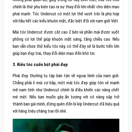
chính là thứ phụ kiện tạo ra sự thay đổi lớn nhất cho diện mạo
phái mạnh. Tóc Undercut có một lợi thế vượt trội là phù hợp
với hầu hết các kiểu khuôn mặt, đặc biệt đối với nam giới Việt.
Mái tóc Undercut được cắt cao 2 bên và phần mái được vuốt
phồng có lợi thế giúp khuôn mặt sáng, tăng chiều cao. Nếu
bạn vẫn chưa thử kiểu tóc này, có thể đây sẽ là bước tiến lớn
giúp bạn đẹp trai, thay đổi diện mạo đến khó tin.
3. Kiểu tóc cuốn hút phái đẹp
Phái đẹp thường tụ tập bàn tán về ngoại hình của nam giới.
Chẳng phải 6 múi cơ bắp, một mái tóc đẹp giúp tôn vẻ mạnh
mẽ nam tính như Undercut chính là điều khiến các nàng chết
mê mệt. Nếu bạn muốn gây ấn tượng với cô nàng sắp trở
thành bạn gái mình, đừng quên đến bí kíp Undercut đã hiệu quả
với hàng triệu chàng trai rồi nhé.