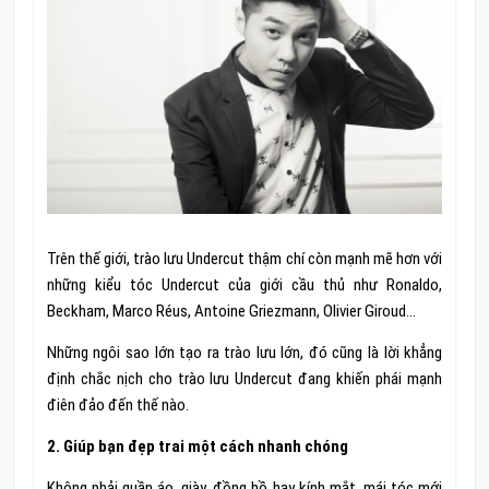
Trên thế giới, trào lưu Undercut thậm chí còn mạnh mẽ hơn với
những kiểu tóc Undercut của giới cầu thủ như Ronaldo,
Beckham, Marco Réus, Antoine Griezmann, Olivier Giroud…
Những ngôi sao lớn tạo ra trào lưu lớn, đó cũng là lời khẳng
định chắc nịch cho trào lưu Undercut đang khiến phái mạnh
điên đảo đến thế nào.
2. Giúp bạn đẹp trai một cách nhanh chóng
Không phải quần áo, giày, đồng hồ hay kính mắt, mái tóc mới