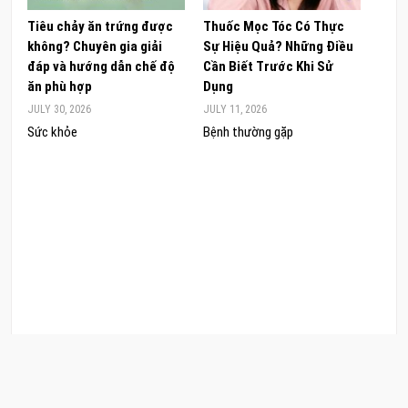
Tiêu chảy ăn trứng được
Thuốc Mọc Tóc Có Thực
Khám
không? Chuyên gia giải
Sự Hiệu Quả? Những Điều
Sâm 
đáp và hướng dẫn chế độ
Cần Biết Trước Khi Sử
ong 
ăn phù hợp
Dụng
đúng
JULY 30, 2026
JULY 11, 2026
JUNE 
Sức khỏe
Bệnh thường gặp
Sức 
COPYRIGHT © 2026 CẨM NANG LÀM ĐẸP. .