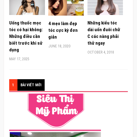
Uống thuốc mọc
Những kiểu tóc
4 mẹo làm đẹp
tóc có hại không:
dài uốn đuôi chữ
tóc cực kỳ đơn
Những điều cần
C các nàng phải
giản
biết trước khi sử
thử ngay
JUNE 18, 2020
dụng
OCTOBER 4, 2018
MAY 17, 2025
1
BÀI VIẾT MỚI