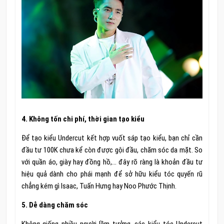
4. Không tốn chi phí, thời gian tạo kiểu
Để tạo kiểu Undercut kết hợp vuốt sáp tạo kiểu, bạn chỉ cần
đầu tư 100K chưa kể còn được gội đầu, chăm sóc da mặt. So
với quần áo, giày hay đồng hồ,… đây rõ ràng là khoản đầu tư
hiệu quả dành cho phái mạnh để sở hữu kiểu tóc quyến rũ
chẳng kém gì Isaac, Tuấn Hưng hay Noo Phước Thịnh.
5. Dễ dàng chăm sóc
Không giống nhiều người lầm tưởng, các kiểu tóc Undercut