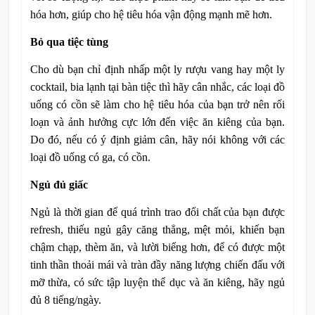
hóa hơn, giúp cho hệ tiêu hóa vận động mạnh mẽ hơn.
Bỏ qua tiệc tùng
Cho dù bạn chỉ định nhấp một ly rượu vang hay một ly
cocktail, bia lạnh tại bàn tiệc thì hãy cân nhắc, các loại đồ
uống có cồn sẽ làm cho hệ tiêu hóa của bạn trở nên rối
loạn và ảnh hưởng cực lớn đến việc ăn kiêng của bạn.
Do đó, nếu có ý định giảm cân, hãy nói không với các
loại đồ uống có ga, có cồn.
Ngủ đủ giấc
Ngủ là thời gian để quá trình trao đổi chất của bạn được
refresh, thiếu ngủ gây căng thẳng, mệt mỏi, khiến bạn
chậm chạp, thèm ăn, và lười biếng hơn, để có được một
tinh thần thoải mái và tràn đầy năng lượng chiến đấu với
mỡ thừa, có sức tập luyện thể dục và ăn kiêng, hãy ngủ
đủ 8 tiếng/ngày.