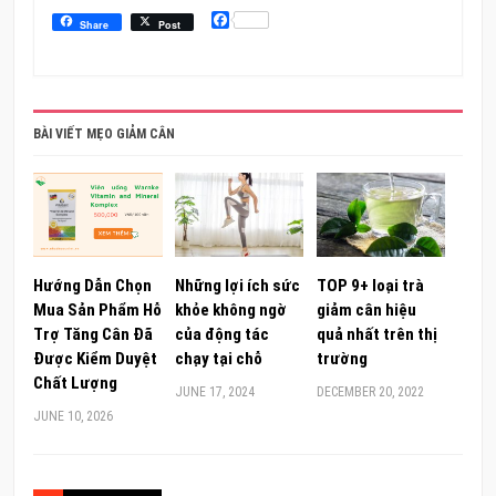
Facebook
Share
Post
BÀI VIẾT MẸO GIẢM CÂN
Hướng Dẫn Chọn
Những lợi ích sức
TOP 9+ loại trà
Mua Sản Phẩm Hỗ
khỏe không ngờ
giảm cân hiệu
Trợ Tăng Cân Đã
của động tác
quả nhất trên thị
Được Kiểm Duyệt
chạy tại chỗ
trường
Chất Lượng
JUNE 17, 2024
DECEMBER 20, 2022
JUNE 10, 2026