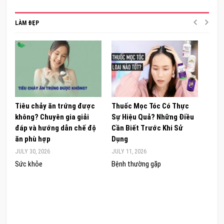
LÀM ĐẸP
Tiêu chảy ăn trứng được
Thuốc Mọc Tóc Có Thực
Khám
không? Chuyên gia giải
Sự Hiệu Quả? Những Điều
Sâm 
đáp và hướng dẫn chế độ
Cần Biết Trước Khi Sử
ong 
ăn phù hợp
Dụng
đúng
JULY 30, 2026
JULY 11, 2026
JUNE 
Sức khỏe
Bệnh thường gặp
Sức 