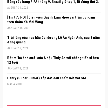
Bảng xếp hạng FIFA tháng 9, Brazil giữ top 1, Bỉ đứng thứ 2.
AUGUST 31, 2022
[Tin tức HOT] Diễn viên Quỳnh Lam khoe vai trần gợi cảm
trên thảm đỏ Mai Vàng
JANUARY 15, 2021
Trải lòng của hoa hậu đại dương Lê Âu Ngân Anh, sau 3 năm
đăng quang
JANUARY 9, 2021
Bật mí bộ ảnh cưới của Á hậu Thúy An với chồng tiến sĩ hơn
12 tuổi
JANUARY 9, 2021
Henry (Super Junior) sắp đặt dấu chấm hết với SM
MAY 4, 2018