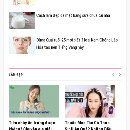
Cách làm đẹp da mặt bằng sữa chua tại nhà
Đừng Quá tuổi 25 mới biết 3 loại Kem Chống Lão
Hóa tạo nên Tiếng Vang này
LÀM ĐẸP
Tiêu chảy ăn trứng được
Thuốc Mọc Tóc Có Thực
Khám
không? Chuyên gia giải
Sự Hiệu Quả? Những Điều