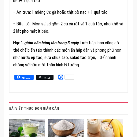
béo+ 1 quả táo.
– Ăn trưa: 1 miếng ức gà hoặc thịt bò nạc + 1 quả táo.
– Bữa tối: Món salad gồm 2 củ cà rốt và 1 quả táo, nho khô và
2 lát pho mát ít béo.
Ngoài
giảm cân bằng táo trong 3 ngày
trực tiếp, bạn cũng có
thể chế biến táo thành các món ăn hấp dẫn và phong phú hơn
như nước ép táo, sữa chua táo, salad táo trộn,… để nhanh
chóng sở hữu một thân hình lý tưởng.
Facebook
Share
Post
BÀI VIẾT THỰC ĐƠN GIẢM CÂN