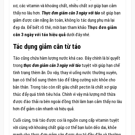
xơ, các vitamin và khoáng chất, nhiều chất xơ giúp bạn cảm
thấy no lâu hơn.
Thực đơn giảm cân 3 ngày với táo
sẽ giúp bạn
giảm được cân nặng ăn toàn, không lo tác dụng phụ mà lại
đẹp da. Để biết rõ thê, mời bạn tham khảo
Thực đơn giảm
cân 3 ngày với táo hiệu quả
dưới đây nhé.
Tác dụng giảm cân từ táo
Táo cũng chứa hàm lượng nước khá cao. Đây chính là bí quyết
trong
thực đơn giảm cân 3 ngày với táo
tuyệt vời giúp hạn chế
tình trạng thèm ăn. Do vậy, thay vì uống nước thường xuyên,
bạn có thể bổ sung thêm táo để tăng cường sức khỏe cho
bản thân. Trong táo còn rất giàu chất pectin là chất xơ giúp
thúc đẩy quá trình tiêu hóa. Chính vì vậy mà lượng mỡ thừa
được đào thải ra bên ngoài đồng thời làm bạn cảm thấy no lâu
hơn để giảm cân nhanh và hiệu quả.
Cuối cùng, trái táo được coi là nguồn cung cấp vitamin tuyệt
vời cùng với khoáng chất giúp cơ thể bạn luôn dẻo dai, khỏe
mạnh cho thực đơn giảm cân được duy trì đều đặn và thường