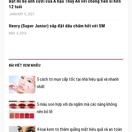
Bật mí bộ ảnh cưới của Á hậu Thúy An với chồng tiến sĩ hơn
12 tuổi
JANUARY 9, 2021
Henry (Super Junior) sắp đặt dấu chấm hết với SM
MAY 4, 2018
BÀI VIẾT XEM NHIỀU
5 cách trị mụn cấp tốc tại nhà hiệu quả và nhanh
nhất
5 màu son hợp với da ngăm mà các nàng không
nên bỏ lỡ
4 loại kem trị thâm quầng mắt hiệu quả và an toàn