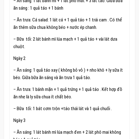
– Ăn sáng: 1 lát bánh mì + 1 lát pho mát + 3 lát táo. Giữa bữa
ăn sáng : 1 quả táo + 1 bánh
– Ăn trưa: Cá salad: 1 lát cá + 1 quả táo + 1 trái cam . Có thể
ăn thêm sữa chua không béo + nước ép chanh.
– Bữa tối: 2 lát bánh mì lúa mạch + 1 quả táo + vài lát dưa
chuột.
Ngày 2
– Ăn sáng: 1 quả táo xay ( không bỏ vỏ ) + nho khô + ly sữa ít
béo. Giữa bữa ăn sáng và ăn trưa 1 quả táo.
– Ăn trưa: 1 bánh mặn + 1 quả trứng + 1 quả táo . Kết hợp đồ
ăn nhẹ là ly sữa chua ít chất béo.
– Bữa tối: 1 bát cơm trộn +táo thái lát và 1 quả chuối .
Ngày 3
– Ăn sáng: 1 lát bánh mì lúa mạch đen + 2 lát phô mai không