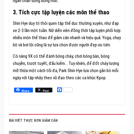
ngăn chặn sưng bọng mắt.
3. Tích cực tập luyện các môn thể thao
Shin Hye duy trì thói quen tập thể dục thường xuyên, như đạp
xe 2-3 lần một tuần. Nữ diễn viên đồng thời tập luyện phối hợp
nhiều môn thể thao để giảm cân nhanh và hiệu quả. Yoga, chạy
bộ và bơi lội cũng là sự lựa chọn được người đẹp ưu tiên.
Cô nàng 9X có thể đánh bóng chày, chơi bóng bàn, bóng
chuyền, trượt tuyết, đấu kiếm… Tuy nhiên, để đốt cháy lượng
mỡ thừa một cách tối đa, Park Shin Hye lựa chọn gắn bó mỗi
ngày với tập nhảy theo vũ đạo theo các ca khúc Kpop.
Facebook
Share
Post
BÀI VIẾT THỰC ĐƠN GIẢM CÂN