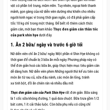
vật có phần trẻ trung, mũm mĩm. Tuy nhiên, ngoại hình thanh
mảnh, gọn gàng của nữ diễn viên dường như khiến cho nhiều
người kinh ngạc vì trong thời gian ngắn, cô đã phải giảm cấp
tốc 10 kg chỉ trong một tháng. Để biết rõ thêm cách thức
giảm cân, mời bạn tham khảo
Thực đơn giảm cân thần tốc
của park shin hye
dưới đây.
1. Ăn 2 bữa/ ngày và trước 6 giờ tối
Nữ diễn viên chỉ ăn 2 bữa/ ngày. Một phần vì Shin Hye không có
thời gian để chuẩn bị 3 bữa ăn mỗi ngày. Phương pháp này có
thể đơn giản hoá các bữa ăn, giúp thực hiện mục tiêu giảm cân
dễ dàng hơn. Nữ diễn viên phim
Những người thừ kế
ưu tiên các
món ăn từ rau củ, sữa đậu nành, các món ăn lỏng, tránh
xa tinh bột, đồ ăn chiên rán và nhiều dầu mỡ.
Thực đơn giảm cân của Park Shin Hye
rất đơn giản. Bữa sáng
là 1 cốc sữa không đường, 1 quả dưa chuột. Bữa trưa gồm 1/2
bát cơm, 1 ít cải thảo luộc. Còn bữa phụ nếu có cũng chỉ