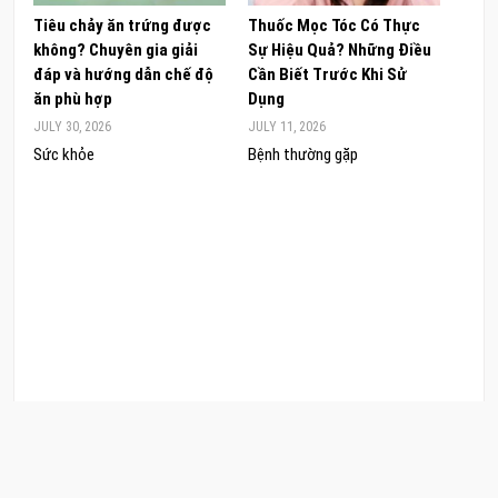
Tiêu chảy ăn trứng được
Thuốc Mọc Tóc Có Thực
Khám
không? Chuyên gia giải
Sự Hiệu Quả? Những Điều
Sâm 
đáp và hướng dẫn chế độ
Cần Biết Trước Khi Sử
ong 
ăn phù hợp
Dụng
đúng
JULY 30, 2026
JULY 11, 2026
JUNE 
Sức khỏe
Bệnh thường gặp
Sức 
COPYRIGHT © 2026 CẨM NANG LÀM ĐẸP. .