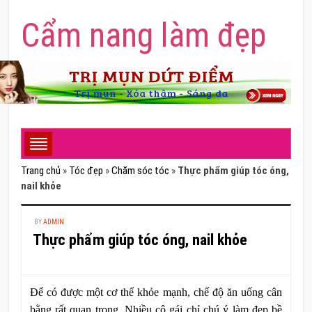
Cẩm nang làm đẹp
Trang chủ
»
Tóc đẹp
»
Chăm sóc tóc
»
Thực phẩm giúp tóc óng,
nail khỏe
BY
ADMIN
Thực phẩm giúp tóc óng, nail khỏe
Để có được một cơ thể khỏe mạnh, chế độ ăn uống cân
bằng rất quan trọng. Nhiều cô gái chỉ chú ý làm đẹp bề