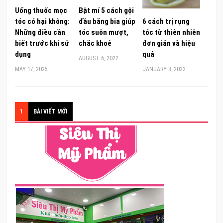
Uống thuốc mọc
Bật mí 5 cách gội
6 cách trị rụng
tóc có hại không:
đầu bằng bia giúp
tóc từ thiên nhiên
Những điều cần
tóc suôn mượt,
đơn giản và hiệu
biết trước khi sử
chắc khoẻ
quả
dụng
AUGUST 6, 2022
JANUARY 8, 2022
MAY 17, 2025
1
BÀI VIẾT MỚI