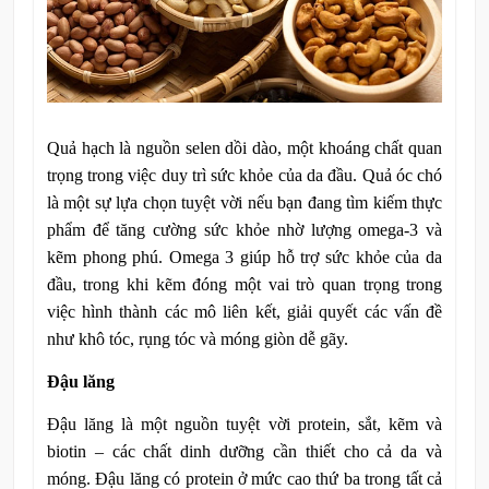
Quả hạch là nguồn selen dồi dào, một khoáng chất quan
trọng trong việc duy trì sức khỏe của da đầu. Quả óc chó
là một sự lựa chọn tuyệt vời nếu bạn đang tìm kiếm thực
phẩm để tăng cường sức khỏe nhờ lượng omega-3 và
kẽm phong phú. Omega 3 giúp hỗ trợ sức khỏe của da
đầu, trong khi kẽm đóng một vai trò quan trọng trong
việc hình thành các mô liên kết, giải quyết các vấn đề
như khô tóc, rụng tóc và móng giòn dễ gãy.
Đậu lăng
Đậu lăng là một nguồn tuyệt vời protein, sắt, kẽm và
biotin – các chất dinh dưỡng cần thiết cho cả da và
móng. Đậu lăng có protein ở mức cao thứ ba trong tất cả