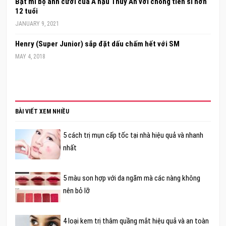
Bật mí bộ ảnh cưới của Á hậu Thúy An với chồng tiến sĩ hơn
12 tuổi
JANUARY 9, 2021
Henry (Super Junior) sắp đặt dấu chấm hết với SM
MAY 4, 2018
BÀI VIẾT XEM NHIỀU
5 cách trị mụn cấp tốc tại nhà hiệu quả và nhanh
nhất
5 màu son hợp với da ngăm mà các nàng không
nên bỏ lỡ
4 loại kem trị thâm quầng mắt hiệu quả và an toàn