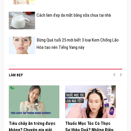
Cách làm đẹp da mặt bằng sữa chua tại nhà
Đừng Quá tuổi 25 mới biết 3 loại Kem Chống Lão
Hóa tạo nên Tiếng Vang này
LÀM ĐẸP
Tiêu chảy ăn trứng được
Thuốc Mọc Tóc Có Thực
Khám
không? Chuyên gia giải
Sự Hiệu Quả? Những Điều