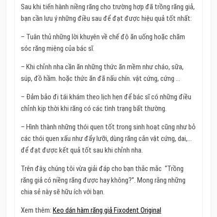
Sau khi tiến hành niềng răng cho trường hợp đã trồng răng giả,
bạn cần lưu ý những điều sau để đạt được hiệu quả tốt nhất:
– Tuân thủ những lời khuyên về chế độ ăn uống hoặc chăm
sóc răng miệng của bác sĩ.
– Khi chỉnh nha cần ăn những thức ăn mềm như cháo, sữa,
súp, đồ hầm. hoặc thức ăn đã nấu chín. vật cứng, cứng …
– Đảm bảo đi tái khám theo lịch hẹn để bác sĩ có những điều
chỉnh kịp thời khi răng có các tình trạng bất thường.
– Hình thành những thói quen tốt trong sinh hoạt cũng như bỏ
các thói quen xấu như đẩy lưỡi, dùng răng cắn vật cứng, dai,…
để đạt được kết quả tốt sau khi chỉnh nha.
Trên đây, chúng tôi vừa giải đáp cho bạn thắc mắc “Trồng
răng giả có niềng răng được hay không?”. Mong rằng những
chia sẻ này sẽ hữu ích với bạn.
Xem thêm:
Keo dán hàm răng giả Fixodent Original