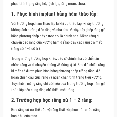
phục tình trạng răng hô, lệch lạc, răng móm, thưa,…
1. Phục hình implant bằng hàm tháo lắp:
Với trường hợp, hàm tháo lắp là khí cụ tháo lắp, vì vậy thường
không ảnh hưởng đến răng và nha chu. Vì vậy, cấy ghép răng giả
bằng phương pháp này được coi là chỉnh nha. Niềng răng di
chuyển các răng của xương hàm để lấp đầy các răng đã mất
(răng số 4 và số 5 ).
Trong những trường hợp khác, bác sĩ chỉnh nha có thể nắn
chỉnh răng và di chuyển chúng về đúng vị trí. Sau đó chiếc răng
bị mất sẽ được phục hình bằng phương pháp trồng răng để
hoàn thiện cấu trúc răng và ngăn chặn tình trạng tiêu xương.
Tuy nhiên, niềng răng chỉ có hiệu quả trong trường hợp hàm giả
tháo lắp nếu cung răng chỉ thiếu một răng.
2. Trường hợp bọc răng sứ 1 – 2 răng:
Bọc răng sứ có thể bảo vệ răng thật và phục hồi chức năng
ban đầu của răng.