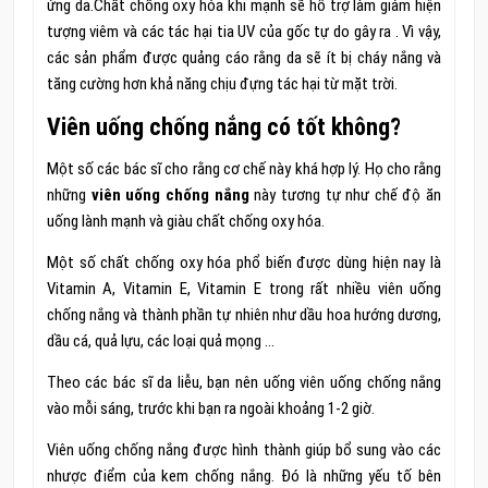
ứng da.Chất chống oxy hóa khi mạnh sẽ hỗ trợ làm giảm hiện
tượng viêm và các tác hại tia UV của gốc tự do gây ra . Vì vậy,
các sản phẩm được quảng cáo rằng da sẽ ít bị cháy nắng và
tăng cường hơn khả năng chịu đựng tác hại từ mặt trời.
Viên uống chống nắng có tốt không?
Một số các bác sĩ cho rằng cơ chế này khá hợp lý. Họ cho rằng
những
viên uống chống nắng
này tương tự như chế độ ăn
uống lành mạnh và giàu chất chống oxy hóa.
Một số chất chống oxy hóa phổ biến được dùng hiện nay là
Vitamin A, Vitamin E, Vitamin E trong rất nhiều viên uống
chống nắng và thành phần tự nhiên như dầu hoa hướng dương,
dầu cá, quả lựu, các loại quả mọng …
Theo các bác sĩ da liễu, bạn nên uống viên uống chống nắng
vào mỗi sáng, trước khi bạn ra ngoài khoảng 1-2 giờ.
Viên uống chống nắng được hình thành giúp bổ sung vào các
nhược điểm của kem chống nắng. Đó là những yếu tố bên