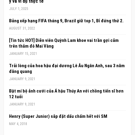
ý và ví dụ thực tế
JULY 1, 2025
Bảng xếp hạng FIFA tháng 9, Brazil giữ top 1, Bỉ đứng thứ 2.
AUGUST 31, 2022
[Tin tức HOT] Diễn viên Quỳnh Lam khoe vai trần gợi cảm
trên thảm đỏ Mai Vàng
JANUARY 15, 2021
Trải lòng của hoa hậu đại dương Lê Âu Ngân Anh, sau 3 năm
đăng quang
JANUARY 9, 2021
Bật mí bộ ảnh cưới của Á hậu Thúy An với chồng tiến sĩ hơn
12 tuổi
JANUARY 9, 2021
Henry (Super Junior) sắp đặt dấu chấm hết với SM
MAY 4, 2018