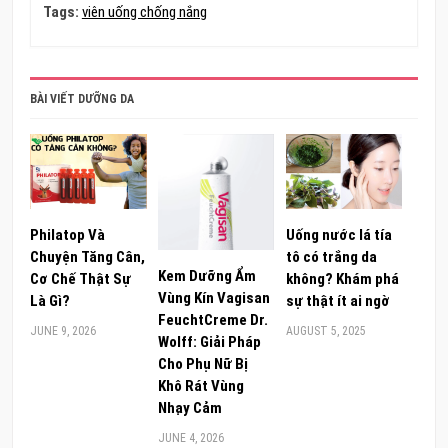
Tags:
viên uống chống nắng
BÀI VIẾT DƯỠNG DA
Philatop Và
Uống nước lá tía
Chuyện Tăng Cân,
tô có trắng da
Kem Dưỡng Ẩm
Cơ Chế Thật Sự
không? Khám phá
Vùng Kín Vagisan
Là Gì?
sự thật ít ai ngờ
FeuchtCreme Dr.
JUNE 9, 2026
AUGUST 5, 2025
Wolff: Giải Pháp
Cho Phụ Nữ Bị
Khô Rát Vùng
Nhạy Cảm
JUNE 4, 2026