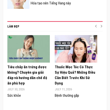
Hóa tạo nên Tiếng Vang này
LÀM ĐẸP
Tiêu chảy ăn trứng được
Thuốc Mọc Tóc Có Thực
Khám
không? Chuyên gia giải
Sự Hiệu Quả? Những Điều
Sâm 
đáp và hướng dẫn chế độ
Cần Biết Trước Khi Sử
ong 
ăn phù hợp
Dụng
đúng
JULY 30, 2026
JULY 11, 2026
JUNE 
Sức khỏe
Bệnh thường gặp
Sức 