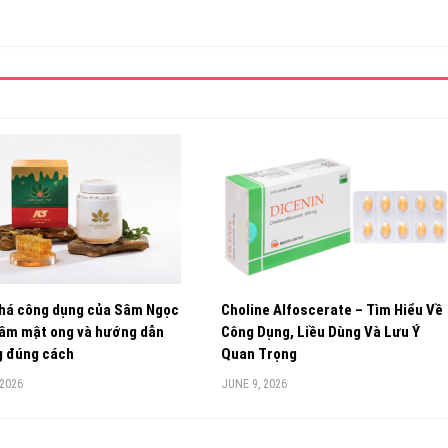
há công dụng của Sâm Ngọc
Choline Alfoscerate – Tìm Hiểu Về
gâm mật ong và hướng dẫn
Công Dụng, Liều Dùng Và Lưu Ý
g đúng cách
Quan Trọng
 2026
JUNE 9, 2026