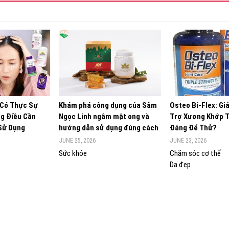
 Có Thực Sự
Khám phá công dụng của Sâm
Osteo Bi-Flex: Gi
g Điều Cần
Ngọc Linh ngâm mật ong và
Trợ Xương Khớp 
 Sử Dụng
hướng dẫn sử dụng đúng cách
Đáng Để Thử?
JUNE 25, 2026
JUNE 23, 2026
Sức khỏe
Chăm sóc cơ thể
Da đẹp