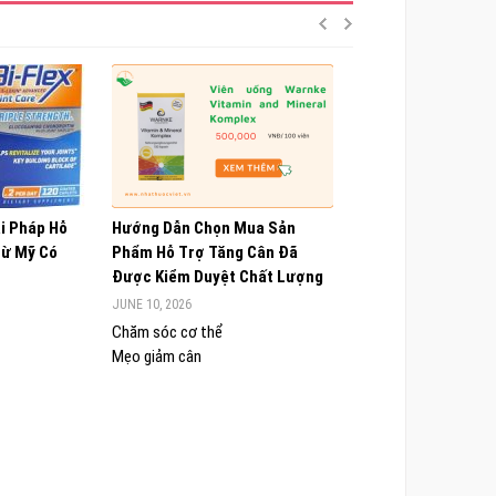
ải Pháp Hỗ
Hướng Dẫn Chọn Mua Sản
Choline Alfoscerate
Từ Mỹ Có
Phẩm Hỗ Trợ Tăng Cân Đã
Hiểu Về Công Dụng,
Được Kiểm Duyệt Chất Lượng
Và Lưu Ý Quan Trọn
JUNE 10, 2026
JUNE 9, 2026
Chăm sóc cơ thể
Chăm sóc cơ thể
Mẹo giảm cân
Sức khỏe