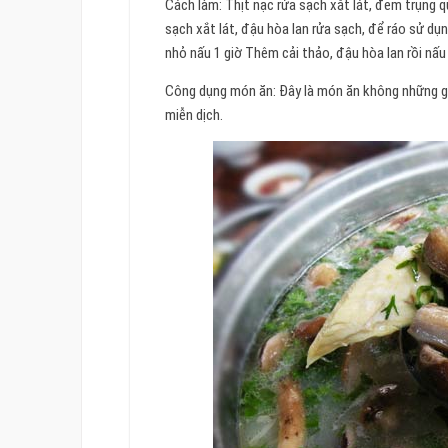
Cách làm: Thịt nạc rửa sạch xắt lát, đem trụng q
sạch xắt lát, đậu hòa lan rửa sạch, để ráo sử dụn
nhỏ nấu 1 giờ Thêm cải thảo, đậu hòa lan rồi nấu
Công dụng món ăn: Đây là món ăn không những 
miễn dịch.