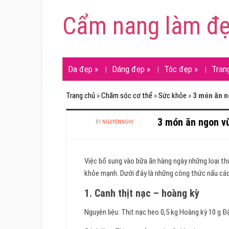
Cẩm nang làm đ
Da đẹp
»
Dáng đẹp
»
Tóc đẹp
»
Tran
Trang chủ
»
Chăm sóc cơ thể
»
Sức khỏe
»
3 món ăn n
3 món ăn ngon v
BY
NGUYENNGHI
Việc bổ sung vào bữa ăn hàng ngày những loại t
khỏe mạnh. Dưới đây là những công thức nấu các
1. Canh thịt nạc – hoàng kỳ
Nguyên liệu: Thịt nạc heo 0,5 kg Hoàng kỳ 10 g Đậ