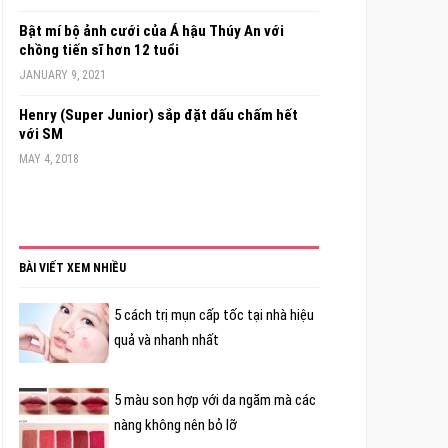
Bật mí bộ ảnh cưới của Á hậu Thúy An với
chồng tiến sĩ hơn 12 tuổi
JANUARY 9, 2021
Henry (Super Junior) sắp đặt dấu chấm hết
với SM
MAY 4, 2018
BÀI VIẾT XEM NHIỀU
5 cách trị mụn cấp tốc tại nhà hiệu
quả và nhanh nhất
5 màu son hợp với da ngăm mà các
nàng không nên bỏ lỡ