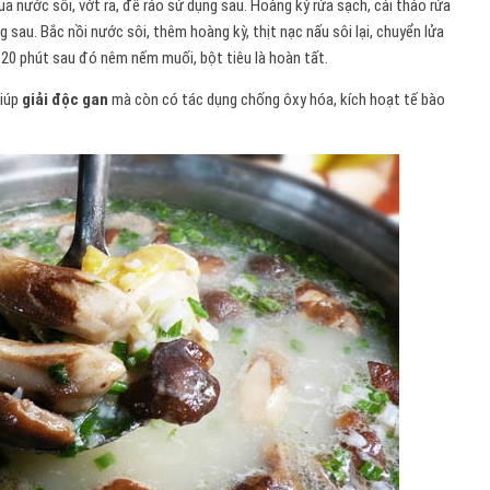
ua nước sôi, vớt ra, để ráo sử dụng sau. Hoàng kỳ rửa sạch, cải thảo rửa
g sau. Bắc nồi nước sôi, thêm hoàng kỳ, thịt nạc nấu sôi lại, chuyển lửa
 20 phút sau đó nêm nếm muối, bột tiêu là hoàn tất.
giúp
giải độc gan
mà còn có tác dụng chống ôxy hóa, kích hoạt tế bào