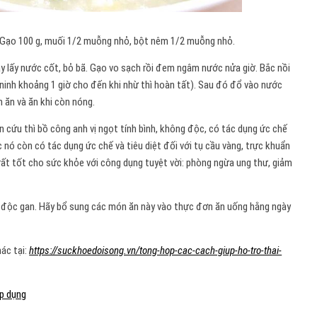
g Gạo 100 g, muối 1/2 muỗng nhỏ, bột nêm 1/2 muỗng nhỏ.
y lấy nước cốt, bỏ bã. Gạo vo sạch rồi đem ngâm nước nửa giờ. Bắc nồi
 ninh khoảng 1 giờ cho đến khi nhừ thì hoàn tất). Sau đó đ
ổ vào nước
n ăn và ăn khi còn nóng.
 cứu thì bồ công anh vị ngọt tính bình, không độc, có tác dụng ức chế
c nó còn có tác dụng ức chế và tiêu diệt đối với tụ cầu vàng, trực khuẩn
rất tốt cho sức khỏe với công dụng tuyệt vời: phòng ngừa ung thư, giảm
i độc gan. Hãy bổ sung các món ăn này vào thực đơn ăn uống hằng ngày
ác tại:
https://suckhoedoisong.vn/tong-hop-cac-cach-giup-ho-tro-thai-
áp dụng