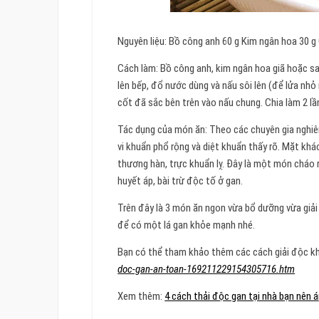
Nguyên liệu: Bồ công anh 60 g Kim ngân hoa 30 
Cách làm: Bồ công anh, kim ngân hoa giã hoặc sa
lên bếp, đổ nước dùng và nấu sôi lên (để lửa nhỏ
cốt đã sắc bên trên vào nấu chung. Chia làm 2 lầ
Tác dụng của món ăn: Theo các chuyên gia nghiên
vi khuẩn phổ rộng và diệt khuẩn thấy rõ. Mặt khá
thương hàn, trực khuẩn lỵ. Đây là một món cháo 
huyết áp, bài trừ độc tố ở gan.
Trên đây là 3 món ăn ngon vừa bổ dưỡng vừa giả
để có một lá gan khỏe mạnh nhé.
Bạn có thể tham khảo thêm các cách giải độc kh
doc-gan-an-toan-169211229154305716.htm
Xem thêm:
4 cách thải độc gan tại nhà bạn nên 