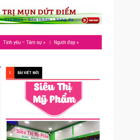
Tình yêu – Tâm sự
»
Người đẹp
»
1
BÀI VIẾT MỚI