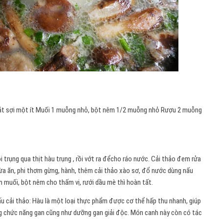
 xắt sợi một ít Muối 1 muỗng nhỏ, bột nêm 1/2 muỗng nhỏ Rượu 2 muỗng
trụng qua thịt hàu trụng , rồi vớt ra đểcho ráo nước. Cải thảo đem rửa
 vừa ăn, phi thơm gừng, hành, thêm cải thảo xào sơ, đổ nước dùng nấu
m muối, bột nêm cho thấm vị, rưới dầu mè thì hoàn tất.
u cải thảo: Hàu là một loại thực phẩm được cơ thể hấp thu nhanh, giúp
g chức năng gan cũng như dưỡng gan giải độc. Món canh này còn có tác