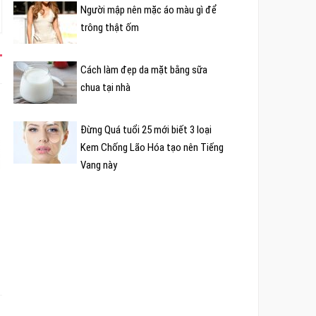
Người mập nên mặc áo màu gì để
trông thật ốm
Cách làm đẹp da mặt bằng sữa
chua tại nhà
Đừng Quá tuổi 25 mới biết 3 loại
Kem Chống Lão Hóa tạo nên Tiếng
Vang này