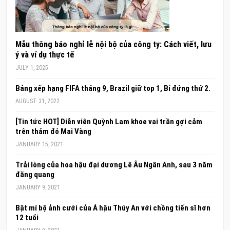
Mẫu thông báo nghỉ lễ nội bộ của công ty: Cách viết, lưu
ý và ví dụ thực tế
JULY 1, 2025
Bảng xếp hạng FIFA tháng 9, Brazil giữ top 1, Bỉ đứng thứ 2.
AUGUST 31, 2022
[Tin tức HOT] Diễn viên Quỳnh Lam khoe vai trần gợi cảm
trên thảm đỏ Mai Vàng
JANUARY 15, 2021
Trải lòng của hoa hậu đại dương Lê Âu Ngân Anh, sau 3 năm
đăng quang
JANUARY 9, 2021
Bật mí bộ ảnh cưới của Á hậu Thúy An với chồng tiến sĩ hơn
12 tuổi