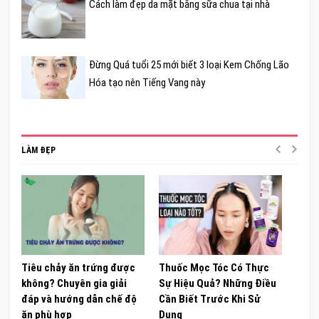
Cách làm đẹp da mặt bằng sữa chua tại nhà
Đừng Quá tuổi 25 mới biết 3 loại Kem Chống Lão
Hóa tạo nên Tiếng Vang này
LÀM ĐẸP
Tiêu chảy ăn trứng được
Thuốc Mọc Tóc Có Thực
Khám
không? Chuyên gia giải
Sự Hiệu Quả? Những Điều
Sâm 
đáp và hướng dẫn chế độ
Cần Biết Trước Khi Sử
ong 
ăn phù hợp
Dụng