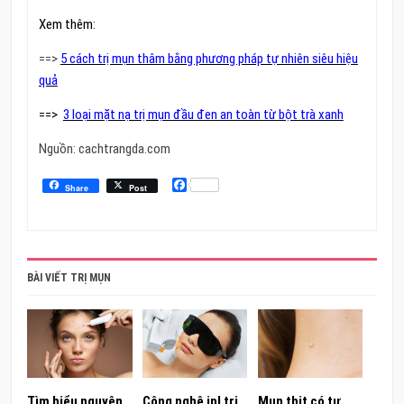
Xem thêm:
==>
5 cách trị mụn thâm bằng phương pháp tự nhiên siêu hiệu
quả
==>
3 loại mặt nạ trị mụn đầu đen an toàn từ bột trà xanh
Nguồn: cachtrangda.com
Facebook
Share
Post
BÀI VIẾT TRỊ MỤN
Tìm hiểu nguyên
Công nghệ ipl trị
Mụn thịt có tự