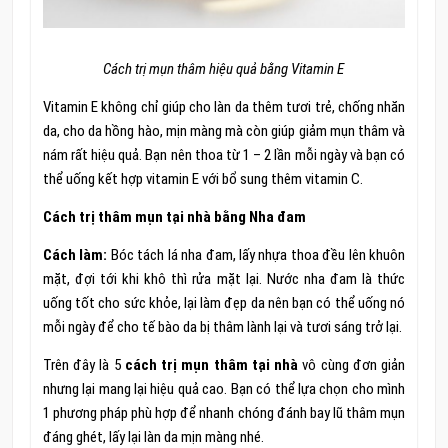
Cách trị mụn thâm hiệu quả bằng Vitamin E
Vitamin E không chỉ giúp cho làn da thêm tươi trẻ, chống nhăn
da, cho da hồng hào, mịn màng mà còn giúp giảm mụn thâm và
nám rất hiệu quả. Bạn nên thoa từ 1 – 2 lần mỗi ngày và bạn có
thể uống kết hợp vitamin E với bổ sung thêm vitamin C.
Cách trị thâm mụn tại nhà bằng Nha đam
Cách làm:
Bóc tách lá nha đam, lấy nhựa thoa đều lên khuôn
mặt, đợi tới khi khô thì rửa mặt lại. Nước nha đam là thức
uống tốt cho sức khỏe, lại làm đẹp da nên bạn có thể uống nó
mỗi ngày để cho tế bào da bị thâm lành lại và tươi sáng trở lại.
Trên đây là 5
cách trị mụn thâm tại nhà
vô cùng đơn giản
nhưng lại mang lại hiệu quả cao. Bạn có thể lựa chọn cho mình
1 phương pháp phù hợp để nhanh chóng đánh bay lũ thâm mụn
đáng ghét, lấy lại làn da mịn màng nhé.