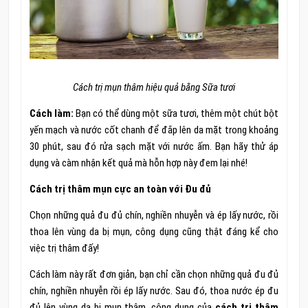
Cách trị mụn thâm hiệu quả bằng Sữa tươi
Cách làm:
Bạn có thể dùng một sữa tươi, thêm một chút bột
yến mạch và nước cốt chanh để đắp lên da mặt trong khoảng
30 phút, sau đó rửa sạch mặt với nước ấm. Bạn hãy thử áp
dụng và càm nhận kết quả mà hỗn hợp này đem lại nhé!
Cách trị thâm mụn cực an toàn với Đu đủ
Chọn những quả đu đủ chín, nghiền nhuyễn và ép lấy nước, rồi
thoa lên vùng da bị mụn, công dụng cũng thật đáng kể cho
việc trị thâm đấy!
Cách làm này rất đơn giản, bạn chỉ cần chọn những quả đu đủ
chín, nghiền nhuyễn rồi ép lấy nước. Sau đó, thoa nước ép đu
đủ lên vùng da bị mụn thâm, công dụng của
cách trị thâm