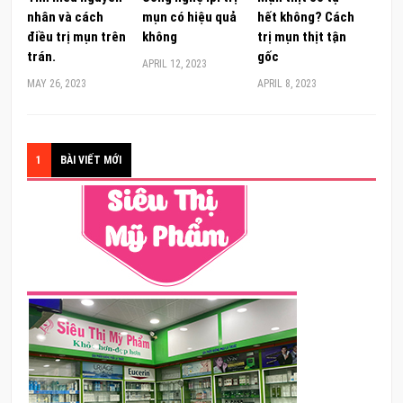
nhân và cách
mụn có hiệu quả
hết không? Cách
điều trị mụn trên
không
trị mụn thịt tận
trán.
gốc
APRIL 12, 2023
MAY 26, 2023
APRIL 8, 2023
1
BÀI VIẾT MỚI