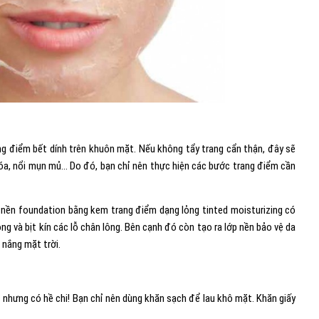
rang điểm bết dính trên khuôn mặt. Nếu không tẩy trang cẩn thận, đây sẽ
 hóa, nổi mụn mủ… Do đó, bạn chỉ nên thực hiện các bước trang điểm cần
n nền foundation bằng kem trang điểm dạng lỏng tinted moisturizing có
ng và bịt kín các lỗ chân lông. Bên cạnh đó còn tạo ra lớp nền bảo vệ da
 nắng mặt trời.
 nhưng có hề chi! Bạn chỉ nên dùng khăn sạch để lau khô mặt. Khăn giấy