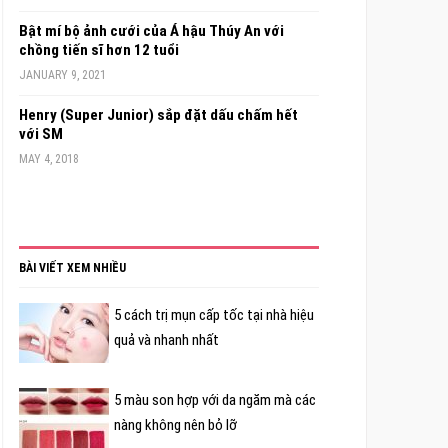
Bật mí bộ ảnh cưới của Á hậu Thúy An với
chồng tiến sĩ hơn 12 tuổi
JANUARY 9, 2021
Henry (Super Junior) sắp đặt dấu chấm hết
với SM
MAY 4, 2018
BÀI VIẾT XEM NHIỀU
5 cách trị mụn cấp tốc tại nhà hiệu
quả và nhanh nhất
5 màu son hợp với da ngăm mà các
nàng không nên bỏ lỡ