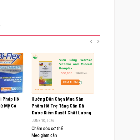
ải Pháp Hỗ
Hướng Dẫn Chọn Mua Sản
Choline Alfoscerate
Từ Mỹ Có
Phẩm Hỗ Trợ Tăng Cân Đã
Hiểu Về Công Dụng,
Được Kiểm Duyệt Chất Lượng
Và Lưu Ý Quan Trọn
JUNE 10, 2026
JUNE 9, 2026
Chăm sóc cơ thể
Chăm sóc cơ thể
Mẹo giảm cân
Sức khỏe