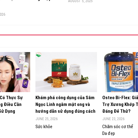
AUGUST 5, 2025
2026
 Có Thực Sự
Khám phá công dụng của Sâm
Osteo Bi-Flex: Gi
g Điều Cần
Ngọc Linh ngâm mật ong và
Trợ Xương Khớp 
 Sử Dụng
hướng dẫn sử dụng đúng cách
Đáng Để Thử?
JUNE 25, 2026
JUNE 23, 2026
Sức khỏe
Chăm sóc cơ thể
Da đẹp