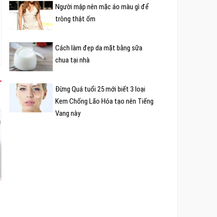
Người mập nên mặc áo màu gì để
trông thật ốm
Cách làm đẹp da mặt bằng sữa
chua tại nhà
Đừng Quá tuổi 25 mới biết 3 loại
Kem Chống Lão Hóa tạo nên Tiếng
Vang này