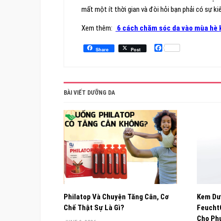
mất một ít thời gian và đòi hỏi bạn phải có sự ki
Xem thêm:
6 cách chăm sóc da vào mùa hè 
Facebook
Share
Post
BÀI VIẾT DƯỠNG DA
Philatop Và Chuyện Tăng Cân, Cơ
Kem Dư
Chế Thật Sự Là Gì?
FeuchtC
Cho Phụ