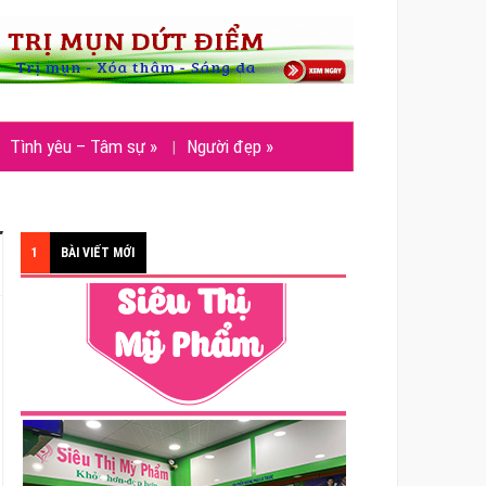
Tình yêu – Tâm sự
»
Người đẹp
»
1
BÀI VIẾT MỚI