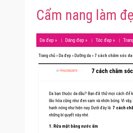
Cẩm nang làm đ
Da đẹp
»
Dáng đẹp
»
Tóc đẹp
»
Tran
Trang chủ
»
Da đẹp
»
Dưỡng da
»
7 cách chăm sóc da
7 cách chăm sóc
BY
PHUONGNTV
Da bạn thuộc da dầu? Bạn đã thử mọi cách để kh
lão hóa cũng như đen sạm và nhờn bóng. Vì vậy,
hanh nóng như hiện nay. Dưới đây là
7 cách chă
những bí quyết này nhé.
1. Rửa mặt bằng nước ấm