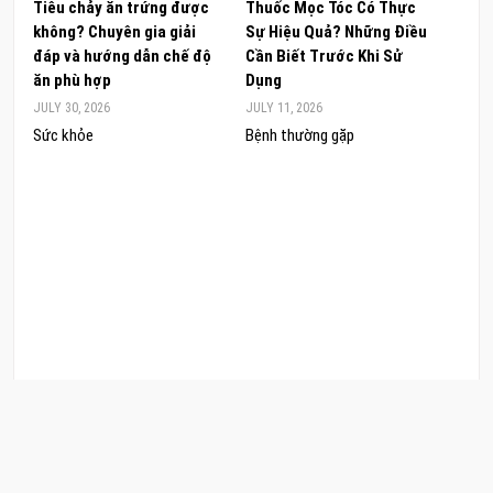
Tiêu chảy ăn trứng được
Thuốc Mọc Tóc Có Thực
Khám
không? Chuyên gia giải
Sự Hiệu Quả? Những Điều
Sâm 
đáp và hướng dẫn chế độ
Cần Biết Trước Khi Sử
ong 
ăn phù hợp
Dụng
đúng
JULY 30, 2026
JULY 11, 2026
JUNE 
Sức khỏe
Bệnh thường gặp
Sức 
COPYRIGHT © 2026 CẨM NANG LÀM ĐẸP. .
POWERED BY
CẨM NANG LÀM ĐẸP
. DESIGNED BY
CAMNANGLAMDEP.EDU.VN