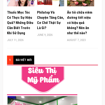
Thuốc Mọc Tóc
Philatop Và
Ăn tỏi chữa viêm
Có Thực Sự Hiệu
Chuyện Tăng Cân,
đường tiết niệu
Quả? Những Điều
Cơ Chế Thật Sự
có hiệu quả
Cần Biết Trước
Là Gì?
không? Nên ăn
Khi Sử Dụng
như thế nào?
JUNE 9, 2026
JULY 11, 2026
AUGUST 7, 2023
1
BÀI VIẾT MỚI