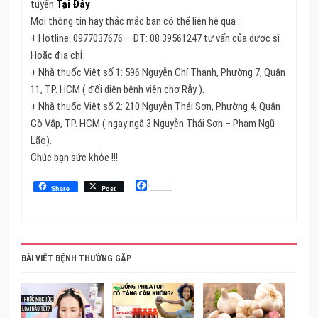
tuyến
Tại Đây
Mọi thông tin hay thắc mắc bạn có thể liên hệ qua :
+ Hotline: 0977037676 – ĐT: 08 39561247 tư vấn của dược sĩ
Hoặc địa chỉ:
+ Nhà thuốc Việt số 1: 596 Nguyễn Chí Thanh, Phường 7, Quận
11, TP. HCM ( đối diện bệnh viện chợ Rẫy ).
+ Nhà thuốc Việt số 2: 210 Nguyễn Thái Sơn, Phường 4, Quận
Gò Vấp, TP. HCM ( ngay ngã 3 Nguyễn Thái Sơn – Phạm Ngũ
Lão).
Chúc bạn sức khỏe !!!
Facebook
Share
Post
BÀI VIẾT BỆNH THƯỜNG GẶP