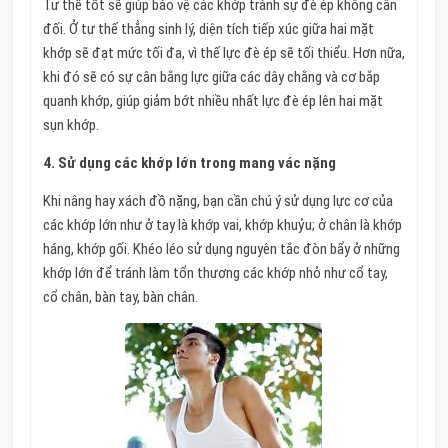
Tư thế tốt sẽ giúp bảo vệ các khớp tránh sự đè ép không cân
đối. Ở tư thế thẳng sinh lý, diện tích tiếp xúc giữa hai mặt
khớp sẽ đạt mức tối đa, vì thế lực đè ép sẽ tối thiểu. Hơn nữa,
khi đó sẽ có sự cân bằng lực giữa các dây chằng và cơ bắp
quanh khớp, giúp giảm bớt nhiều nhất lực đè ép lên hai mặt
sụn khớp.
4. Sử dụng các khớp lớn trong mang vác nặng
Khi nâng hay xách đồ nặng, bạn cần chú ý sử dụng lực cơ của
các khớp lớn như ở tay là khớp vai, khớp khuỷu; ở chân là khớp
háng, khớp gối. Khéo léo sử dụng nguyên tắc đòn bẩy ở những
khớp lớn để tránh làm tổn thương các khớp nhỏ như cổ tay,
cổ chân, bàn tay, bàn chân.