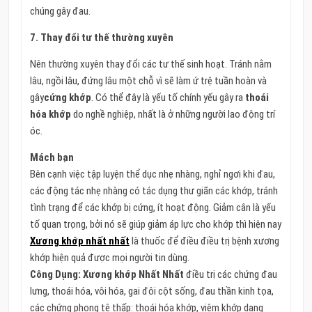
chúng gây đau.
7. Thay đổi tư thế thường xuyên
Nên thường xuyên thay đổi các tư thế sinh hoạt. Tránh nằm
lâu, ngồi lâu, đứng lâu một chỗ vì sẽ làm ứ trệ tuần hoàn và
gây
cứng khớp
. Có thể đây là yếu tố chính yếu gây ra
thoái
hóa khớp
do nghề nghiệp, nhất là ở những người lao động trí
óc.
Mách bạn
Bên cạnh việc tập luyện thể dục nhẹ nhàng, nghỉ ngơi khi đau,
các động tác nhẹ nhàng có tác dụng thư giãn các khớp, tránh
tình trạng để các khớp bị cứng, ít hoạt động. Giảm cân là yếu
tố quan trọng, bởi nó sẽ giúp giảm áp lực cho khớp thì hiện nay
Xương khớp nhất nhất
là thuốc để điều điều trị bệnh xương
khớp hiện quả được mọi người tin dùng.
Công Dụng: Xương khớp Nhất Nhất
điều trị các chứng đau
lưng, thoái hóa, vôi hóa, gai đôi cột sống, đau thần kinh tọa,
các chứng phong tê thấp: thoái hóa khớp, viêm khớp dạng