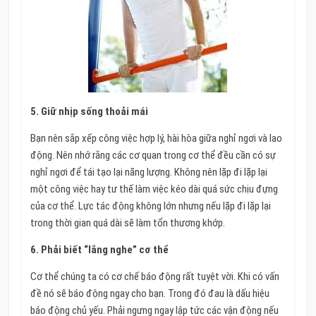
5. Giữ nhịp sống thoải mái
Bạn nên sắp xếp công việc hợp lý, hài hòa giữa nghỉ ngơi và lao
động. Nên nhớ rằng các cơ quan trong cơ thể đều cần có sự
nghỉ ngơi để tái tạo lại năng lượng. Không nên lặp đi lặp lại
một công việc hay tư thế làm việc kéo dài quá sức chịu đựng
của cơ thể. Lực tác động không lớn nhưng nếu lặp đi lặp lại
trong thời gian quá dài sẽ làm tổn thương khớp.
6. Phải biết “lắng nghe” cơ thể
Cơ thể chúng ta có cơ chế báo động rất tuyệt vời. Khi có vấn
đề nó sẽ báo động ngay cho bạn. Trong đó đau là dấu hiệu
báo động chủ yếu. Phải ngưng ngay lập tức các vận động nếu