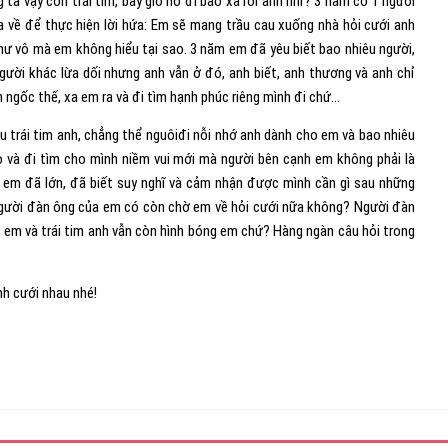
 ta vậy còn trái tim, bây giờ nó đi bao xa rồi anh nhỉ? 3 năm có 1 người
 về để thực hiện lời hứa: Em sẽ mang trầu cau xuống nhà hỏi cưới anh
ư vô mà em không hiểu tại sao. 3 năm em đã yêu biết bao nhiêu người,
người khác lừa dối nhưng anh vẫn ở đó, anh biết, anh thương và anh chỉ
 ngốc thế, xa em ra và đi tìm hạnh phúc riêng mình đi chứ…
dịu trái tim anh, chẳng thể nguôiđi nỗi nhớ anh dành cho em và bao nhiêu
 và đi tìm cho mình niềm vui mới mà người bên cạnh em không phải là
, em đã lớn, đã biết suy nghĩ và cảm nhận được mình cần gì sau những
 người đàn ông của em có còn chờ em về hỏi cưới nữa không? Người đàn
em và trái tim anh vẫn còn hình bóng em chứ? Hàng ngàn câu hỏi trong
nh cưới nhau nhé!