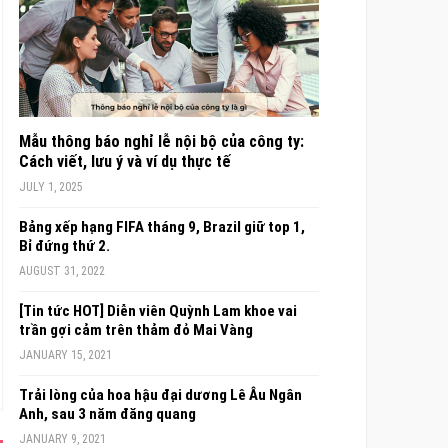
Mẫu thông báo nghỉ lễ nội bộ của công ty:
Cách viết, lưu ý và ví dụ thực tế
JULY 1, 2025
Bảng xếp hạng FIFA tháng 9, Brazil giữ top 1,
Bỉ đứng thứ 2.
AUGUST 31, 2022
[Tin tức HOT] Diễn viên Quỳnh Lam khoe vai
trần gợi cảm trên thảm đỏ Mai Vàng
JANUARY 15, 2021
Trải lòng của hoa hậu đại dương Lê Âu Ngân
Anh, sau 3 năm đăng quang
JANUARY 9, 2021