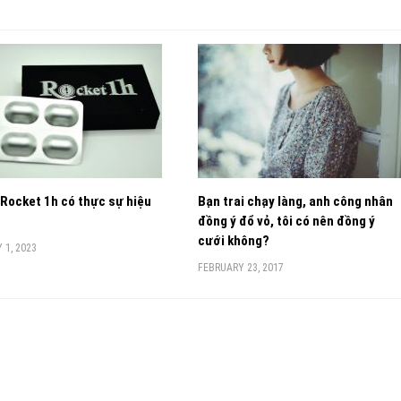
Rocket 1h có thực sự hiệu
Bạn trai chạy làng, anh công nhân
đồng ý đổ vỏ, tôi có nên đồng ý
cưới không?
 1, 2023
FEBRUARY 23, 2017