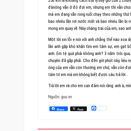
250 km là khoảng cách địa lý bây giờ của 2 chúng
đànông vẫn ở đó đợi em, nhưng em thì vẫn chưa
mà em đang vẫn rong ruổi chạy theo những thứ h
bao nhiêu lần rơi nước mắt và bao nhiêu lần bị 
mong em quay về. Này chàng trai của em, sao anh
Một lời xin lỗi e nói với anh chẳng thể nào xoa 
lần anh gặp khó khăn tìm em tâm sự, em gạt bỏ
anh. Em tệ quá phải không anh? 3 năm trôi qua
chuyện đã gặp phải. Cho đến giờ phút này, liệu
ông của em vẫn còn thương em chứ, vẫn còn đợi 
tâm trí em mà em không biết được câu trả lời…
Trả lời em và cho em can đảm nói rằng: anh à, mì
Nguồn: guu.vn
Facebook
Share
Post