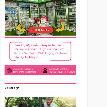
NGƯỜI ĐẸP