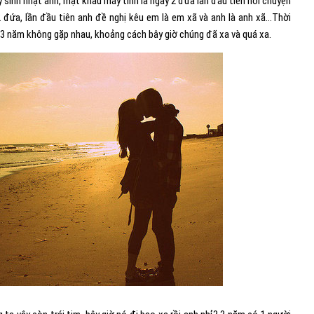
 sinh nhật anh, mật khẩu máy tính là ngày 2 đứa lần đầu tiên nói chuyện
 đứa, lần đầu tiên anh đề nghị kêu em là em xã và anh là anh xã…Thời
ã 3 năm không gặp nhau, khoảng cách bây giờ chúng đã xa và quá xa.