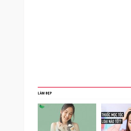
LÀM ĐẸP