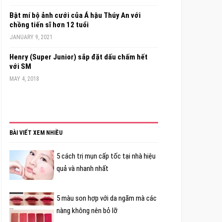
Bật mí bộ ảnh cưới của Á hậu Thúy An với
chồng tiến sĩ hơn 12 tuổi
JANUARY 9, 2021
Henry (Super Junior) sắp đặt dấu chấm hết
với SM
MAY 4, 2018
BÀI VIẾT XEM NHIỀU
5 cách trị mụn cấp tốc tại nhà hiệu
quả và nhanh nhất
5 màu son hợp với da ngăm mà các
nàng không nên bỏ lỡ