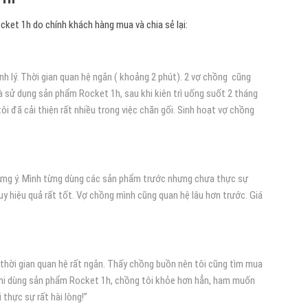
ket 1h do chính khách hàng mua và chia sẻ lại:
inh lý. Thời gian quan hệ ngắn ( khoảng 2 phút). 2 vợ chồng cũng
à sử dụng sản phẩm Rocket 1h, sau khi kiên trì uống suốt 2 tháng
ôi đã cải thiện rất nhiều trong việc chăn gối. Sinh hoạt vợ chồng
ưng ý. Mình từng dùng các sản phẩm trước nhưng chưa thực sự
uy hiệu quả rất tốt. Vợ chồng mình cũng quan hệ lâu hơn trước. Giá
 thời gian quan hệ rất ngắn. Thấy chồng buồn nên tôi cũng tìm mua
khi dùng sản phẩm Rocket 1h, chồng tôi khỏe hơn hẳn, ham muốn
 thực sự rất hài lòng!”