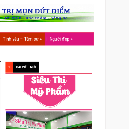
Tình yêu – Tâm sự
»
Người đẹp
»
1
BÀI VIẾT MỚI