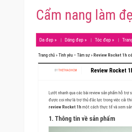
Cẩm nang làm đ
Da đẹp
»
Dáng đẹp
»
Tóc đẹp
»
Tran
Trang chủ
»
Tình yêu – Tâm sự
»
Review Rocket 1h có
Review Rocket 1
BY
THETHAOHCM
Lướt nhanh qua các bài review sản phẩm hỗ trợ si
được coi như là trợ thủ đắc lực trong việc cải th
review Rocket 1h
một cách thực tế và xem sản
1. Thông tin về sản phẩm