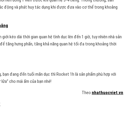
i nên uống 1 viên trước khi quan hệ 3-4 tiếng. Thông thường, sản
ác động và phát huy tác dụng khi được đưa vào cơ thể trong khoảng
 hãng
ới kéo dài thời gian quan hệ tình dục lên đến 1 giờ, tuy nhiên nhà sản
để tăng hưng phấn, tăng khả năng quan hệ tối đa trong khoảng thời
, bạn đang đến tuổi mãn dục thì Rocket 1h là sản phẩm phù hợp với
iữ lửa” cho mái ấm của bạn nhé!
Theo
nhathuocviet.vn
!