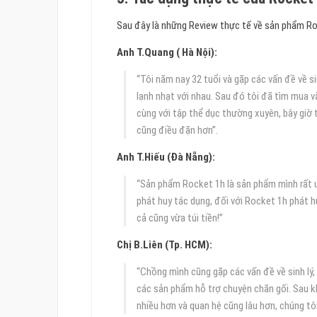
Sau đây là những Review thực tế về sản phẩm Roc
Anh T.Quang ( Hà Nội):
“Tôi năm nay 32 tuổi và gặp các vấn đề về s
lạnh nhạt với nhau. Sau đó tôi đã tìm mua v
cùng với tập thể dục thường xuyên, bây giờ t
cũng điều đặn hơn”.
Anh T.Hiếu (Đà Nẵng):
“Sản phẩm Rocket 1h là sản phẩm mình rất 
phát huy tác dụng, đối với Rocket 1h phát h
cả cũng vừa túi tiền!”
Chị B.Liên (Tp. HCM):
“Chồng mình cũng gặp các vấn đề về sinh lý,
các sản phẩm hỗ trợ chuyện chăn gối. Sau 
nhiều hơn và quan hệ cũng lâu hơn, chúng tôi