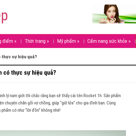
ẹp
g điểm
»
Thời trang
»
Mỹ phẩm
»
Cẩm nang sức khỏe
»
 thực sự hiệu quả?
h có thực sự hiệu quả?
nh lý nam giới thì chắc rằng bạn sẽ thấy cái tên Rocket 1h. Sản phẩm
iện chuyện chăn gối vợ chồng, giúp “giữ lửa” cho gia đình bạn. Cùng
 phẩm có như “lời đồn” không nhé!