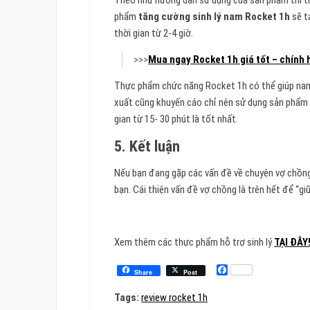
Theo như hướng dẫn sử dụng của sản phẩm thì thờ
phẩm
tăng cường sinh lý nam Rocket 1h
sẽ t
thời gian từ 2-4 giờ.
>>>
Mua ngay Rocket 1h giá tốt – chính
Thực phẩm chức năng Rocket 1h có thể giúp nam gi
xuất cũng khuyến cáo chỉ nên sử dụng sản phẩm 
gian từ 15- 30 phút là tốt nhất.
5. Kết luận
Nếu bạn đang gặp các vấn đề về chuyện vợ chồng
bạn. Cái thiện vấn đề vợ chồng là trên hết để “g
Xem thêm các thực phẩm hỗ trợ sinh lý
TẠI ĐÂY
Facebook
Share
Post
Tags:
review rocket 1h