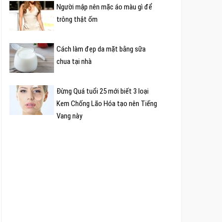
Người mập nên mặc áo màu gì để
trông thật ốm
Cách làm đẹp da mặt bằng sữa
chua tại nhà
Đừng Quá tuổi 25 mới biết 3 loại
Kem Chống Lão Hóa tạo nên Tiếng
Vang này