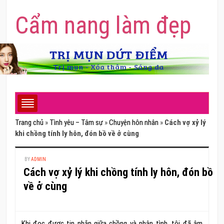
Cẩm nang làm đẹp
Trang chủ
»
Tình yêu – Tâm sự
»
Chuyện hôn nhân
»
Cách vợ xỷ lý
khi chồng tính ly hôn, đón bồ về ở cùng
BY
ADMIN
Cách vợ xỷ lý khi chồng tính ly hôn, đón bồ
về ở cùng
Khi đọc được tin nhắn giữa chồng và nhân tình, tôi đã âm