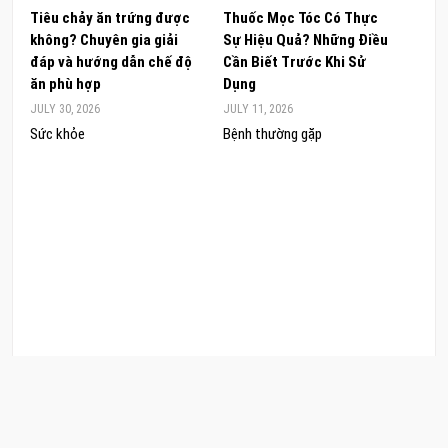
Tiêu chảy ăn trứng được
Thuốc Mọc Tóc Có Thực
Khám
không? Chuyên gia giải
Sự Hiệu Quả? Những Điều
Sâm 
đáp và hướng dẫn chế độ
Cần Biết Trước Khi Sử
ong 
ăn phù hợp
Dụng
đúng
JULY 30, 2026
JULY 11, 2026
JUNE 
Sức khỏe
Bệnh thường gặp
Sức 
COPYRIGHT © 2026 CẨM NANG LÀM ĐẸP. .