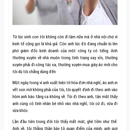
Từ lúc sinh con tôi không còn đi làm nữa mà ở nhà nội chợ vì
kinh tế cũng gọi là khá giả. Còn anh lúc đó đang chuẩn bị lên
phó giám đốc kinh doanh của một công ty có tiếng. Anh
thường xuyên về nhà muộn trong tình trạng say xỉn, thường
xuyên phải đi công tác xa, thường xuyên mua giày áo mới cho
tôi dù tôi chẳng dùng đến.
Một ngày trong ví anh xuất hiện tờ hóa đơn nhà nghỉ, áo anh in
vết son mờ không phải của tôi, tôi quyết định đi theo anh vào
hôm anh báo tăng ca không về. Tôi đi theo anh, tận mắt thấy
anh cùng cô tình nhân bé nhỏ vào nhà nghỉ, tôi cứ đi, vừa đi
vừa khóc.
Lần đầu tiên trong đời tôi thấy mất mát, ghê tởm như thế.
Anh về, tôi thẳng thắn bày tỏ quan điểm của mình, anh quỳ