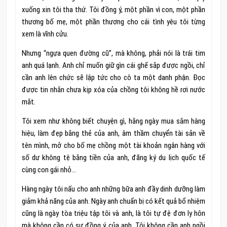
xuống xin tôi tha thứ. Tôi đồng ý, một phần vì con, một phần
thương bố mẹ, một phần thương cho cái tình yêu tôi từng
xem là vĩnh cửu.
Nhưng “ngựa quen đường cũ”, mà không, phải nói là trái tim
anh quá lạnh. Anh chỉ muốn giữ gìn cái ghế sắp được ngồi, chỉ
cần anh lên chức sẽ lập tức cho cô ta một danh phận. Đọc
được tin nhắn chưa kịp xóa của chồng tôi không hề rơi nước
mắt.
Tôi xem như không biết chuyện gì, hằng ngày mua sắm hàng
hiệu, làm đẹp bằng thẻ của anh, âm thầm chuyển tài sản về
tên mình, mở cho bố mẹ chồng một tài khoản ngân hàng với
số dư không tệ bằng tiền của anh, đăng ký du lịch quốc tế
cùng con gái nhỏ…
Hàng ngày tôi nấu cho anh những bữa anh đầy dinh dưỡng làm
giảm khả năng của anh. Ngày anh chuẩn bị có kết quả bổ nhiệm
cũng là ngày tòa triệu tập tôi và anh, là tôi tự đệ đơn ly hôn
mà không cần có sự đồng ý của anh. Tôi không cần anh ngồi