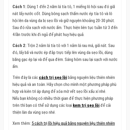
Cách 1:
Dùng 1 đến 2 năm lá tía tô, 1 miếng lô hội sau đó giã
nát lấy nước cốt. Dùng bông sạch thấm nước ép tía tô và lô
hội lên da vùng da bị sẹo lồi và giữ nguyên khoảng 20-30 phút.
Sau đó rửa sạch với nước ấm. Thực hiện liên tục tuần từ 3 đến
4 lần trước khi đi ngủ để phát huy hiệu quả.
Cách 2:
Trộn 2 nắm lá tía tô với 1 nắm lá rau má, giã nát. Sau
đó, lấy bã và nước ép đắp trực tiếp lên vùng da sẹo lồi, dùng
băng gạc ép lại và để qua đêm. Sáng hôm sau lại sạch với nước
ấm.
Trên đây là các
cách trị sẹo lồi
bằng nguyên liệu thiên nhiên
hiệu quả và an toàn. Hãy chọn cho mình một phương pháp phù
hợp và kiên trì áp dụng để xóa mờ vết sẹo lồi xấu xí nhé.
Nếu bạn không có nhiều thời gian để thực hiện phương pháp
trên thì bạn có thể sử dụng các loại
kem trị sẹo lồi
để cải
thiện làn da vùng sẹo nhé.
Xem thêm:
5 cách trị lồi hiệu quả bằng nguyên liệu thiên nhiên