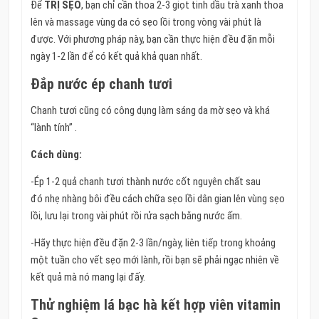
Để
TRỊ SẸO
, bạn chỉ cần thoa 2-3 giọt tinh dầu trà xanh thoa
lên và massage vùng da có sẹo lồi trong vòng vài phút là
được. Với phương pháp này, bạn cần thực hiện đều đặn mỗi
ngày 1-2 lần để có kết quả khả quan nhất.
Đắp nước ép chanh tươi
Chanh tươi cũng có công dụng làm sáng da mờ sẹo và khá
“lành tính” .
Cách dùng:
-Ép 1-2 quả chanh tươi thành nước cốt nguyên chất sau
đó nhẹ nhàng bôi đều cách chữa sẹo lồi dân gian lên vùng sẹo
lồi, lưu lại trong vài phút rồi rửa sạch bằng nước ấm.
-Hãy thực hiện đều đặn 2-3 lần/ngày, liên tiếp trong khoảng
một tuần cho vết sẹo mới lành, rồi bạn sẽ phải ngạc nhiên về
kết quả mà nó mang lại đấy.
Thử nghiệm lá bạc hà kết hợp viên vitamin