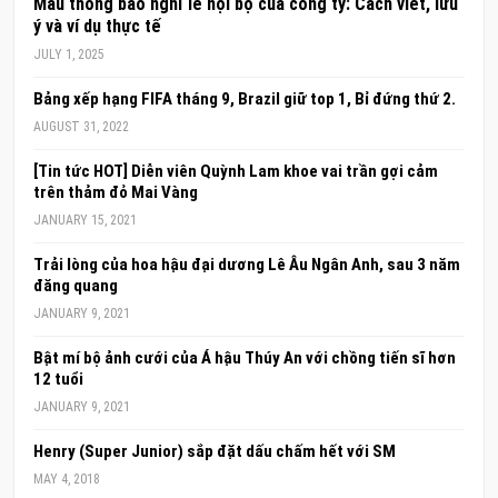
Mẫu thông báo nghỉ lễ nội bộ của công ty: Cách viết, lưu
ý và ví dụ thực tế
JULY 1, 2025
Bảng xếp hạng FIFA tháng 9, Brazil giữ top 1, Bỉ đứng thứ 2.
AUGUST 31, 2022
[Tin tức HOT] Diễn viên Quỳnh Lam khoe vai trần gợi cảm
trên thảm đỏ Mai Vàng
JANUARY 15, 2021
Trải lòng của hoa hậu đại dương Lê Âu Ngân Anh, sau 3 năm
đăng quang
JANUARY 9, 2021
Bật mí bộ ảnh cưới của Á hậu Thúy An với chồng tiến sĩ hơn
12 tuổi
JANUARY 9, 2021
Henry (Super Junior) sắp đặt dấu chấm hết với SM
MAY 4, 2018