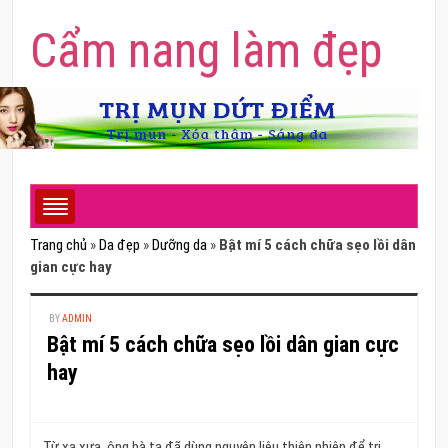
Cẩm nang làm đẹp
Trang chủ
»
Da đẹp
»
Dưỡng da
»
Bật mí 5 cách chữa sẹo lồi dân
gian cực hay
BY
ADMIN
Bật mí 5 cách chữa sẹo lồi dân gian cực
hay
Từ xa xưa, ông bà ta đã dùng nguyên liệu thiên nhiên để trị