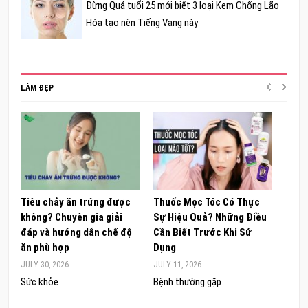
Đừng Quá tuổi 25 mới biết 3 loại Kem Chống Lão
Hóa tạo nên Tiếng Vang này
LÀM ĐẸP
Tiêu chảy ăn trứng được
Thuốc Mọc Tóc Có Thực
Khám
không? Chuyên gia giải
Sự Hiệu Quả? Những Điều
Sâm 
đáp và hướng dẫn chế độ
Cần Biết Trước Khi Sử
ong 
ăn phù hợp
Dụng
đúng
JULY 30, 2026
JULY 11, 2026
JUNE 
Sức khỏe
Bệnh thường gặp
Sức 