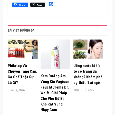
Facebook
Share
Post
BÀI VIẾT DƯỠNG DA
Philatop Và
Uống nước lá tía
Chuyện Tăng Cân,
tô có trắng da
Kem Dưỡng Ẩm
Cơ Chế Thật Sự
không? Khám phá
Vùng Kín Vagisan
Là Gì?
sự thật ít ai ngờ
FeuchtCreme Dr.
JUNE 9, 2026
AUGUST 5, 2025
Wolff: Giải Pháp
Cho Phụ Nữ Bị
Khô Rát Vùng
Nhạy Cảm