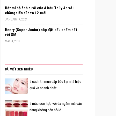
Bật mí bộ ảnh cưới của Á hậu Thúy An với
chồng tiến sĩ hơn 12 tuổi
JANUARY 9, 2021
Henry (Super Junior) sắp đặt dấu chấm hết
với SM
MAY 4, 2018
BÀI VIẾT XEM NHIỀU
5 cách trị mụn cấp tốc tại nhà hiệu
quả và nhanh nhất
5 màu son hợp với da ngăm mà các
nàng không nên bỏ lỡ