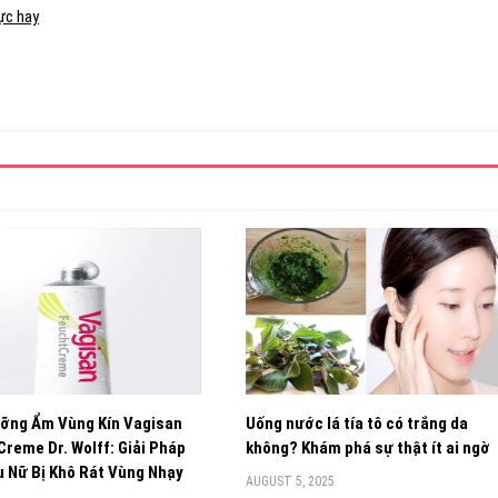
cực hay
ỡng Ẩm Vùng Kín Vagisan
Uống nước lá tía tô có trắng da
reme Dr. Wolff: Giải Pháp
không? Khám phá sự thật ít ai ngờ
 Nữ Bị Khô Rát Vùng Nhạy
AUGUST 5, 2025