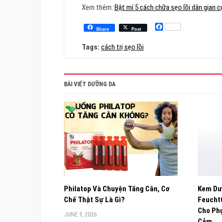
Xem thêm:
Bật mí 5 cách chữa sẹo lồi dân gian 
Facebook
Share
Post
Tags:
cách trị sẹo lồi
BÀI VIẾT DƯỠNG DA
Philatop Và Chuyện Tăng Cân, Cơ
Kem Dư
Chế Thật Sự Là Gì?
FeuchtC
Cho Phụ
JUNE 9, 2026
Cảm