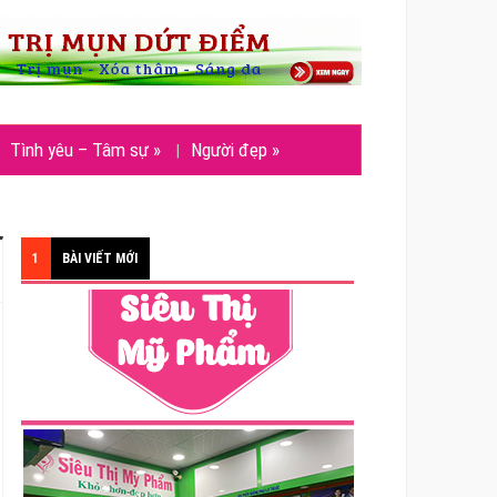
Tình yêu – Tâm sự
»
Người đẹp
»
1
BÀI VIẾT MỚI