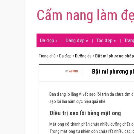
Cẩm nang làm đ
Da đẹp
»
Dáng đẹp
»
Tóc đẹp
»
Tran
Trang chủ
»
Da đẹp
»
Dưỡng da
»
Bật mí phương pháp 
Bật mí phương ph
BY
ADMIN
Bạn đang lo lắng vì vết sẹo lồi trên da chưa tìm 
sẹo lồi lâu năm cực hiệu quả nhé.
Điều trị sẹo lồi bằng mật ong
Mật ong có thành phần chứa nhiều dưỡng chất có 
Trong mật ong tự nhiên còn chứa rất nhiều các l