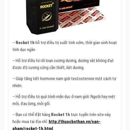
–
Rocket 1h
hỗ trợ điều trị xuất tinh sớm, thời gian sinh hoạt
tình dục ngắn.
– Hỗ trợ điều trị rối loạn cương dương, dương vật không đạt
được độ cương cứng cần thiết, liệt dương.
– Giúp tăng tiết hormone nam giới testosterone một cách tự
nhiên.
– Hỗ trợ điều trị quá trình mãn dục ở nam giới: Người hay mệt
mỏi, đau lưng, mỏi gối.
– Bạn có thể đặt hàng
Rocket 1h
trực tuyến trên site này
hoặc mua tại địa chỉ:
http://thuocbothan.vn/san-
pham/rocket-1h.html