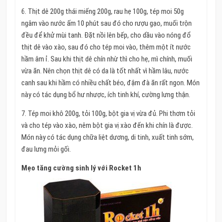
6. Thịt dê 200g thái miếng 200g, rau hẹ 100g, tép moi 50g
ngâm vào nước ấm 10 phút sau đó cho rượu gạo, muối trộn
đều để khử mùi tanh. Đặt nồi lên bếp, cho dầu vào nóng đổ
thịt dê vào xào, sau đó cho tép moi vào, thêm một ít nước
hầm âm ỉ. Sau khi thịt dê chín nhừ thì cho hẹ, mì chính, muối
vừa ăn. Nên chọn thịt dê có da là tốt nhất vì hầm lâu, nước
canh sau khi hầm có nhiều chất béo, đậm đà ăn rất ngon. Món
này có tác dụng bổ hư nhược, ích tinh khí, cường lưng thận.
7. Tép moi khô 200g, tỏi 100g, bột gia vị vừa đủ. Phi thơm tỏi
và cho tép vào xào, nêm bột gia vị xào đến khi chín là được.
Món này có tác dụng chữa liệt dương, di tinh, xuất tinh sớm,
đau lưng mỏi gối.
Mẹo tăng cường sinh lý với Rocket 1h