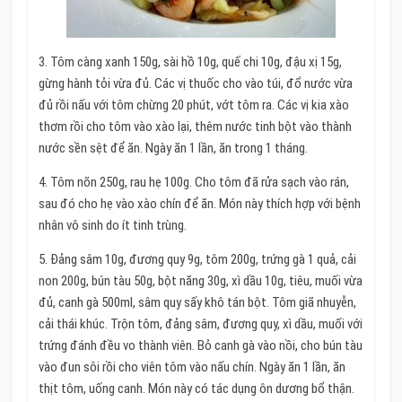
3. Tôm càng xanh 150g, sài hồ 10g, quế chi 10g, đậu xị 15g,
gừng hành tỏi vừa đủ. Các vị thuốc cho vào túi, đổ nước vừa
đủ rồi nấu với tôm chừng 20 phút, vớt tôm ra. Các vị kia xào
thơm rồi cho tôm vào xào lại, thêm nước tinh bột vào thành
nước sền sệt để ăn. Ngày ăn 1 lần, ăn trong 1 tháng.
4. Tôm nõn 250g, rau hẹ 100g. Cho tôm đã rửa sạch vào rán,
sau đó cho hẹ vào xào chín để ăn. Món này thích hợp với bệnh
nhân vô sinh do ít tinh trùng.
5. Đảng sâm 10g, đương quy 9g, tôm 200g, trứng gà 1 quả, cải
non 200g, bún tàu 50g, bột năng 30g, xì dầu 10g, tiêu, muối vừa
đủ, canh gà 500ml, sâm quy sấy khô tán bột. Tôm giã nhuyễn,
cải thái khúc. Trộn tôm, đảng sâm, đương quy, xì dầu, muối với
trứng đánh đều vo thành viên. Bỏ canh gà vào nồi, cho bún tàu
vào đun sôi rồi cho viên tôm vào nấu chín. Ngày ăn 1 lần, ăn
thịt tôm, uống canh. Món này có tác dụng ôn dương bổ thận.