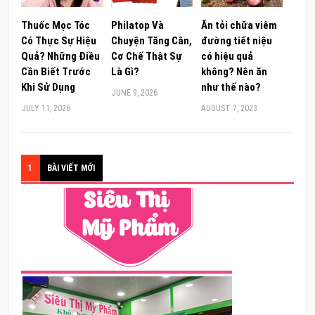
Thuốc Mọc Tóc
Philatop Và
Ăn tỏi chữa viêm
Có Thực Sự Hiệu
Chuyện Tăng Cân,
đường tiết niệu
Quả? Những Điều
Cơ Chế Thật Sự
có hiệu quả
Cần Biết Trước
Là Gì?
không? Nên ăn
Khi Sử Dụng
như thế nào?
JUNE 9, 2026
JULY 11, 2026
AUGUST 7, 2023
1
BÀI VIẾT MỚI