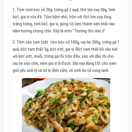
1. Tôm tươi bóc vỏ 20g, trứng gà 2 quả, thịt lợn xay 30g, tinh
bột, gia vị vừa đủ. Tôm băm nhỏ, trộn với thịt lợn xay, lòng
trắng trứng, tinh bột, gia vị, gừng tỏi làm thành viên nhồi vào
nấm hương chưng chín. Đây là món “Trường thọ như ý”.
2. Tôm xào tam thất: tôm bóc vỏ 100g, rau hẹ 300g, trứng gà 1
quả, bột tam thất 5g, bột ướt, gia vị. Bột tam thất bỏ vào bát
với bột ướt, muối, trứng gà rồi trộn đều, xào với dầu rồi cho
rau hẹ xào chín, nêm gia vị là được. Bài này dùng tốt cho nam
giới yếu sinh lý và nữ bị lãnh cảm, vô sinh do tử cung lạnh.