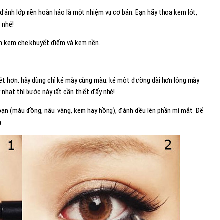
đánh lớp nền hoàn hảo là một nhiệm vụ cơ bản. Bạn hãy thoa kem lót,
 nhé!
nh kem che khuyết điểm và kem nền.
ét hơn, hãy dùng chì kẻ mày cùng màu, kẻ một đường dài hơn lông mày
nhạt thì bước này rất cần thiết đấy nhé!
ạn (màu đồng, nâu, vàng, kem hay hồng), đánh đều lên phần mí mắt. Để
ạ