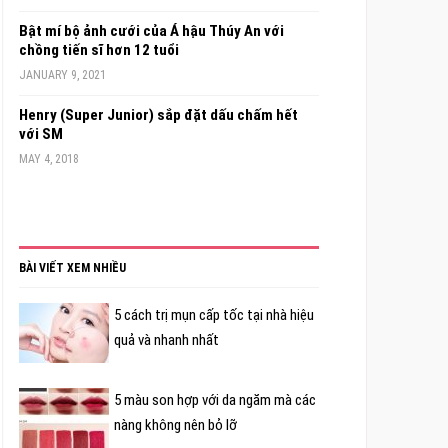
Bật mí bộ ảnh cưới của Á hậu Thúy An với
chồng tiến sĩ hơn 12 tuổi
JANUARY 9, 2021
Henry (Super Junior) sắp đặt dấu chấm hết
với SM
MAY 4, 2018
BÀI VIẾT XEM NHIỀU
5 cách trị mụn cấp tốc tại nhà hiệu
quả và nhanh nhất
5 màu son hợp với da ngăm mà các
nàng không nên bỏ lỡ