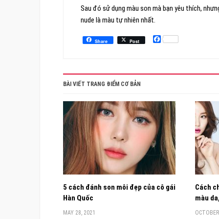
Sau đó sử dụng màu son mà bạn yêu thích, nhưn
nude là màu tự nhiên nhất.
Facebook
Share
Post
BÀI VIẾT TRANG ĐIỂM CƠ BẢN
5 cách đánh son môi đẹp của cô gái
Cách ch
Hàn Quốc
màu da,
MAY 28, 2021
OCTOBER 