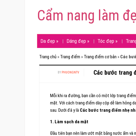
Cẩm nang làm đ
Da đẹp
»
Dáng đẹp
»
Tóc đẹp
»
Tran
Trang chủ
»
Trang điểm
»
Trang điểm cơ bản
»
Các bướ
Các bước trang 
BY
PHUONGNTV
Mỗi khi ra đường, bạn cần có một lớp trang điể
mặt. Với cách trang điểm dày cộp dễ làm hỏng da
sau. Dưới đâ y là
Các bước trang điểm nhẹ nh
1. Làm sạch da mặt
Đầu tiên bạn nên làm ướt mặt bằng nước ấm và n