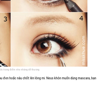
ớc trang điểm nhẹ nhàng dễ thương
u đen hoặc nâu chốt lên lông mi. Neus khôn muốn dùng mascara, bạn