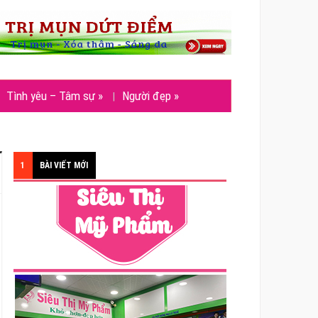
Tình yêu – Tâm sự
»
Người đẹp
»
1
BÀI VIẾT MỚI