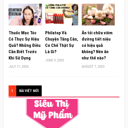
Thuốc Mọc Tóc
Philatop Và
Ăn tỏi chữa viêm
Có Thực Sự Hiệu
Chuyện Tăng Cân,
đường tiết niệu
Quả? Những Điều
Cơ Chế Thật Sự
có hiệu quả
Cần Biết Trước
Là Gì?
không? Nên ăn
Khi Sử Dụng
như thế nào?
JUNE 9, 2026
JULY 11, 2026
AUGUST 7, 2023
1
BÀI VIẾT MỚI