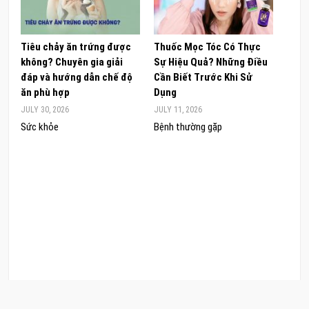
Tiêu chảy ăn trứng được
Thuốc Mọc Tóc Có Thực
Khám
không? Chuyên gia giải
Sự Hiệu Quả? Những Điều
Sâm 
đáp và hướng dẫn chế độ
Cần Biết Trước Khi Sử
ong 
ăn phù hợp
Dụng
đúng
JULY 30, 2026
JULY 11, 2026
JUNE 
Sức khỏe
Bệnh thường gặp
Sức 