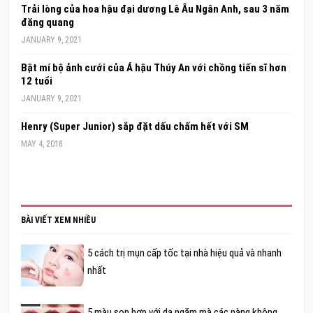
Trải lòng của hoa hậu đại dương Lê Âu Ngân Anh, sau 3 năm
đăng quang
JANUARY 9, 2021
Bật mí bộ ảnh cưới của Á hậu Thúy An với chồng tiến sĩ hơn
12 tuổi
JANUARY 9, 2021
Henry (Super Junior) sắp đặt dấu chấm hết với SM
MAY 4, 2018
BÀI VIẾT XEM NHIỀU
5 cách trị mụn cấp tốc tại nhà hiệu quả và nhanh
nhất
5 màu son hợp với da ngăm mà các nàng không