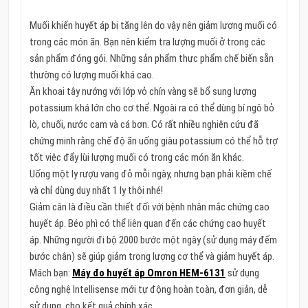
Muối khiến huyết áp bị tăng lên do vậy nên giảm lượng muối có
trong các món ăn. Bạn nên kiểm tra lượng muối ở trong các
sản phẩm đóng gói. Những sản phẩm thực phẩm chế biến sẵn
thường có lượng muối khá cao.
Ăn khoai tây nướng với lớp vỏ chín vàng sẽ bổ sung lượng
potassium khá lớn cho cơ thể. Ngoài ra có thể dùng bí ngô bỏ
lò, chuối, nước cam và cá bơn. Có rất nhiều nghiên cứu đã
chứng minh rằng chế độ ăn uống giàu potassium có thể hỗ trợ
tốt việc đẩy lùi lượng muối có trong các món ăn khác.
Uống một ly rượu vang đỏ mỗi ngày, nhưng bạn phải kiềm chế
và chỉ dùng duy nhất 1 ly thôi nhé!
Giảm cân là điều cần thiết đối với bệnh nhân mắc chứng cao
huyết áp. Béo phì có thể liên quan đến các chứng cao huyết
áp. Những người đi bộ 2000 bước một ngày (sử dụng máy đếm
bước chân) sẽ giúp giảm trọng lượng cơ thể và giảm huyết áp.
Mách bạn:
Máy đo huyết áp Omron HEM-6131
sử dụng
công nghệ Intellisense mới tự động hoàn toàn, đơn giản, dễ
sử dụng, cho kết quả chính xác.