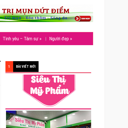
Tình yêu – Tâm sự
»
Người đẹp
»
1
BÀI VIẾT MỚI