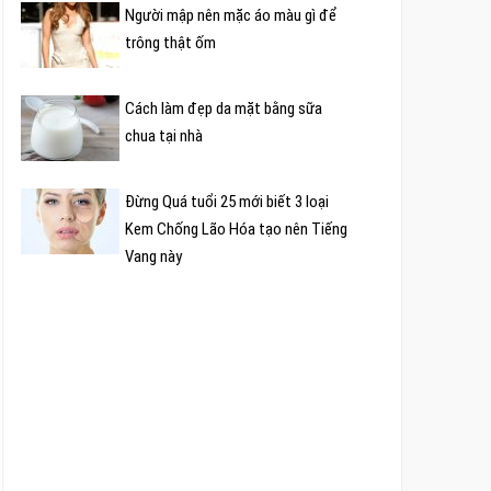
Người mập nên mặc áo màu gì để
trông thật ốm
Cách làm đẹp da mặt bằng sữa
chua tại nhà
Đừng Quá tuổi 25 mới biết 3 loại
Kem Chống Lão Hóa tạo nên Tiếng
Vang này