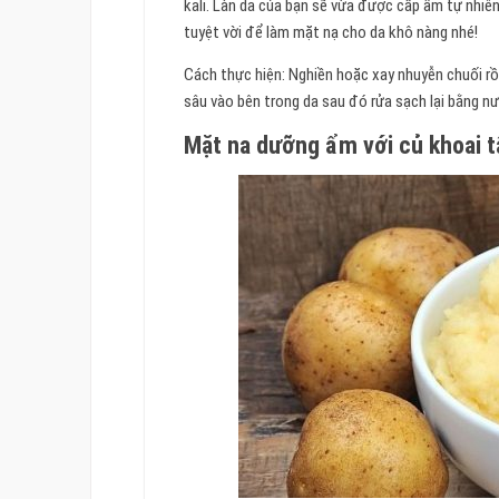
kali. Làn da của bạn sẽ vừa được cấp ẩm tự nhiê
tuyệt vời để làm mặt nạ cho da khô nàng nhé!
Cách thực hiện:
Nghiền hoặc xay nhuyễn chuối rồ
sâu vào bên trong da sau đó rửa sạch lại bằng n
Mặt na dưỡng ẩm với củ khoai t