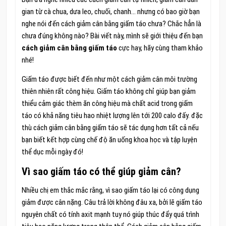
gian từ cà chua, dưa leo, chuối, chanh… nhưng có bao giờ bạn
nghe nói đến cách giảm cân bằng giấm táo chưa? Chắc hẳn là
chưa đúng không nào? Bài viết này, mình sẽ giới thiệu đến bạn
cách giảm cân bằng giấm táo
cực hay, hãy cùng tham khảo
nhé!
Giấm táo được biết đến như một cách giảm cân môi trường
thiên nhiên rất công hiệu. Giấm táo không chỉ giúp bạn giảm
thiểu cảm giác thèm ăn công hiệu mà chất acid trong giấm
táo có khả năng tiêu hao nhiệt lượng lên tới 200 calo đấy. đặc
thù cách giảm cân bằng giấm táo sẽ tác dụng hơn tất cả nếu
bạn biết kết hợp cùng chế độ ăn uống khoa học và tập luyện
thể dục mỗi ngày đó!
Vì sao giấm táo có thể giúp giảm cân?
Nhiều chị em thắc mắc rằng, vì sao giấm táo lại có công dụng
giảm được cân nặng. Câu trả lời không đâu xa, bởi lẽ giấm táo
nguyên chất có tính axit mạnh tuy nó giúp thúc đẩy quá trình