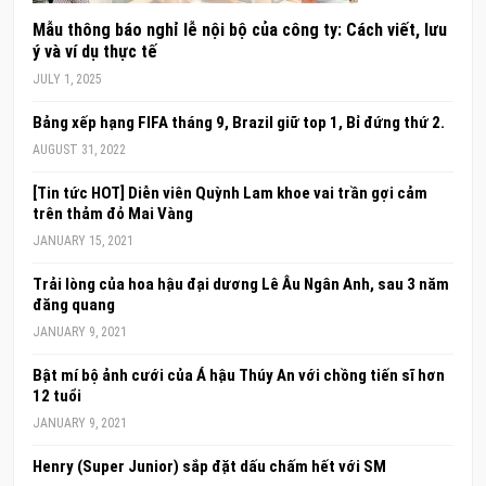
Mẫu thông báo nghỉ lễ nội bộ của công ty: Cách viết, lưu
ý và ví dụ thực tế
JULY 1, 2025
Bảng xếp hạng FIFA tháng 9, Brazil giữ top 1, Bỉ đứng thứ 2.
AUGUST 31, 2022
[Tin tức HOT] Diễn viên Quỳnh Lam khoe vai trần gợi cảm
trên thảm đỏ Mai Vàng
JANUARY 15, 2021
Trải lòng của hoa hậu đại dương Lê Âu Ngân Anh, sau 3 năm
đăng quang
JANUARY 9, 2021
Bật mí bộ ảnh cưới của Á hậu Thúy An với chồng tiến sĩ hơn
12 tuổi
JANUARY 9, 2021
Henry (Super Junior) sắp đặt dấu chấm hết với SM