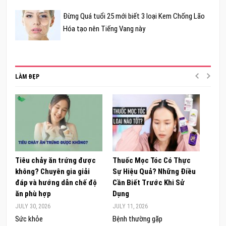
Đừng Quá tuổi 25 mới biết 3 loại Kem Chống Lão
Hóa tạo nên Tiếng Vang này
LÀM ĐẸP
Tiêu chảy ăn trứng được
Thuốc Mọc Tóc Có Thực
Khám
không? Chuyên gia giải
Sự Hiệu Quả? Những Điều
Sâm 
đáp và hướng dẫn chế độ
Cần Biết Trước Khi Sử
ong 
ăn phù hợp
Dụng
đúng
JULY 30, 2026
JULY 11, 2026
JUNE 
Sức khỏe
Bệnh thường gặp
Sức 