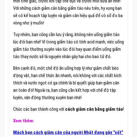
mới tỉnh giấc, trước khi tập thể dục và trước mỗi bữa ăn nhé!
Với những cách giảm cân bằng giấm táo nêu trên, hy vọng bạn
sẽ có kế hoạch tập luyện và giảm cân hiệu quả để có số đo ba
vòng như ý muốn!
Tuy nhiên, bạn cũng cần lưu ý rằng, không nên uống giấm táo
lúc đói bạn nhé! Vì trong giấm táo có tính acid mạnh, việc uống
giấm táo thường xuyên vào lúc đói hay quan điểm uống giấm
táo thay nước sẽ là nguyên nhân gây hại cho bao tử đó.
Bên cạnh đó, một chế độ ăn uống hợp lý như giảm chất béo
động vật, hạn chế thức ăn nhanh, nói không với các chất kích
thích và nước ngọt có ga chính là bí quyết giúp bạn giảm cân
an toàn đó! Ngoài ra, bạn cũng cần kết hợp với chế độ tập
luyện, vận động thường xuyên bạn nhé!
Chúc các bạn thành công với
cách giảm cân bằng giấm táo
!
Xem thêm:
Mách bạn cách giảm cân của người Nhật đang gây “sốt”