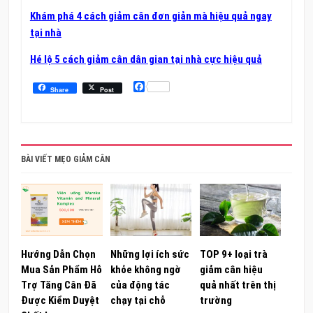
Khám phá 4 cách giảm cân đơn giản mà hiệu quả ngay
tại nhà
Hé lộ 5 cách giảm cân dân gian tại nhà cực hiệu quả
Facebook
Share
Post
BÀI VIẾT MẸO GIẢM CÂN
Hướng Dẫn Chọn
Những lợi ích sức
TOP 9+ loại trà
Mua Sản Phẩm Hỗ
khỏe không ngờ
giảm cân hiệu
Trợ Tăng Cân Đã
của động tác
quả nhất trên thị
Được Kiểm Duyệt
chạy tại chỗ
trường