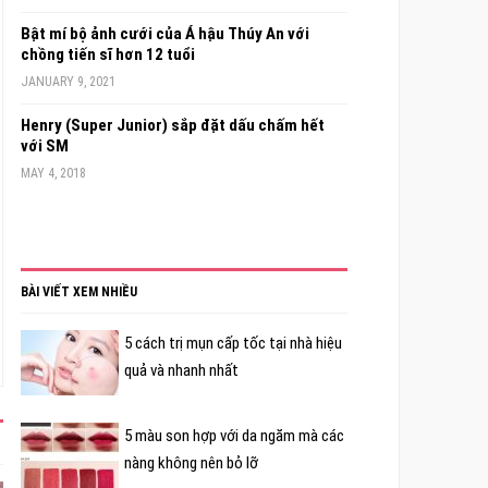
Bật mí bộ ảnh cưới của Á hậu Thúy An với
chồng tiến sĩ hơn 12 tuổi
JANUARY 9, 2021
Henry (Super Junior) sắp đặt dấu chấm hết
với SM
MAY 4, 2018
BÀI VIẾT XEM NHIỀU
5 cách trị mụn cấp tốc tại nhà hiệu
quả và nhanh nhất
5 màu son hợp với da ngăm mà các
nàng không nên bỏ lỡ