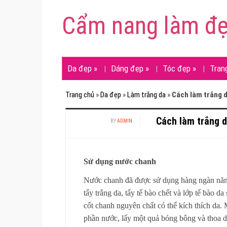
Cẩm nang làm đ
Da đẹp
»
Dáng đẹp
»
Tóc đẹp
»
Tran
Trang chủ
»
Da đẹp
»
Làm trắng da
»
Cách làm trắng d
Cách làm trắng d
BY
ADMIN
Sử dụng nước chanh
Nước chanh đã được sử dụng hàng ngàn năm
tẩy trắng da, tẩy tế bào chết và lớp tế bào
cốt chanh nguyên chất có thể kích thích da.
phần nước, lấy một quả bóng bông và thoa du