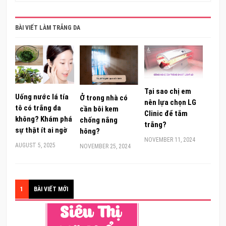
BÀI VIẾT LÀM TRẮNG DA
Tại sao chị em
Uống nước lá tía
Ở trong nhà có
nên lựa chọn LG
tô có trắng da
cần bôi kem
Clinic để tắm
không? Khám phá
chống nắng
trắng?
sự thật ít ai ngờ
hông?
NOVEMBER 11, 2024
AUGUST 5, 2025
NOVEMBER 25, 2024
1
BÀI VIẾT MỚI