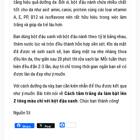
tăng hiệu quả dưỡng da. Bởi vì, bột đậu nành chứa nhiều chất
tốt cho da như axit amin, canxi, protein cùng các loại vitamin
A, E, PP, B12 và isoflavone nên rất hữu hiệu trong việc làm
trắng và giúp da trẻ lâu hơn.
Bạn dùng bột đậu xanh với bột đậu nành theo tỷ lệ bằng nhau,
thêm nước lọc và trộn đều thành hỗn hợp sền sệt. Khi da mặt
đã được vệ sinh sạch sẽ, bạn dùng mặt nạ nhẹ nhàng thoa
đều lên da, thư giãn sau 20 phút thì rửa sạch lại. Mỗi tuần thực
hiện đều đặn 2-3 lần, duy trì chỉ trong thời gian ngắn bạn sẽ có
được làn da đẹp như ý muốn.
Với cách dưỡng da này, bạn cần kiên nhẫn để thu được kết qua
như ý muốn. Bài trên nói về
Cách tắm trắng da làm bật lên
2 tông màu chỉ với bột đậu xanh.
Chúc bạn thành công!
Nguồn St
Facebook
Share
Post