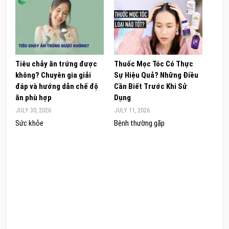
Tiêu chảy ăn trứng được
Thuốc Mọc Tóc Có Thực
Khám
không? Chuyên gia giải
Sự Hiệu Quả? Những Điều
Sâm 
đáp và hướng dẫn chế độ
Cần Biết Trước Khi Sử
ong 
ăn phù hợp
Dụng
đúng
JULY 30, 2026
JULY 11, 2026
JUNE 
Sức khỏe
Bệnh thường gặp
Sức 