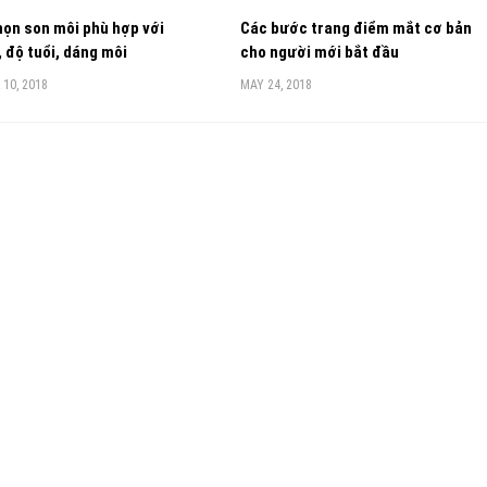
ọn son môi phù hợp với
Các bước trang điểm mắt cơ bản
 độ tuổi, dáng môi
cho người mới bắt đầu
10, 2018
MAY 24, 2018