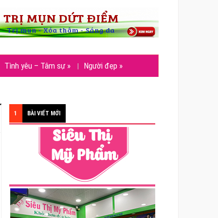
Tình yêu – Tâm sự
»
Người đẹp
»
1
BÀI VIẾT MỚI