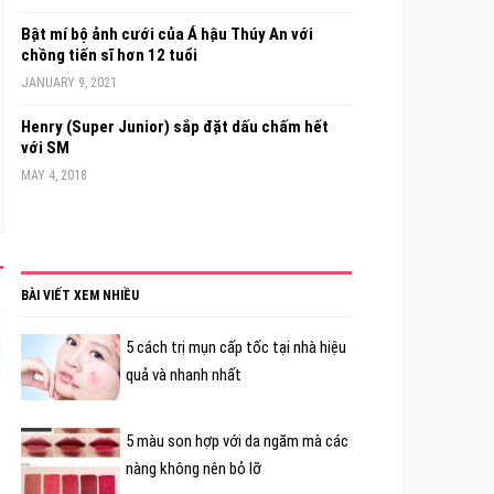
Bật mí bộ ảnh cưới của Á hậu Thúy An với
chồng tiến sĩ hơn 12 tuổi
JANUARY 9, 2021
Henry (Super Junior) sắp đặt dấu chấm hết
với SM
MAY 4, 2018
BÀI VIẾT XEM NHIỀU
5 cách trị mụn cấp tốc tại nhà hiệu
quả và nhanh nhất
5 màu son hợp với da ngăm mà các
nàng không nên bỏ lỡ