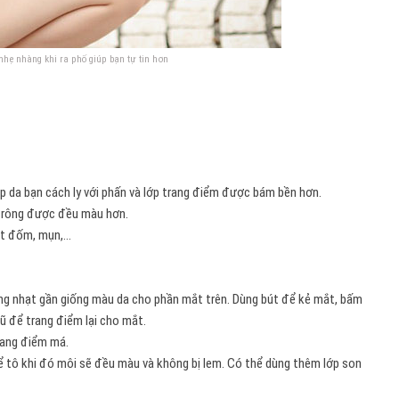
nhẹ nhàng khi ra phố giúp bạn tự tin hơn
úp da bạn cách ly với phấn và lớp trang điểm được bám bền hơn.
 trông được đều màu hơn.
ốt đốm, mụn,…
ng nhạt gần giống màu da cho phần mắt trên. Dùng bút để kẻ mắt, bấm
ũ để trang điểm lại cho mắt.
rang điểm má.
ể tô khi đó môi sẽ đều màu và không bị lem. Có thể dùng thêm lớp son