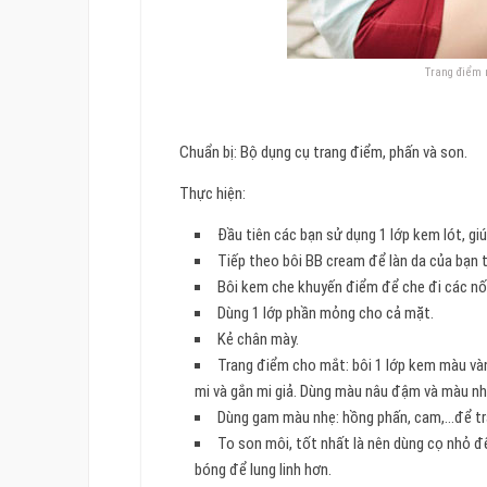
Trang điểm 
Chuẩn bị: Bộ dụng cụ trang điểm, phấn và son.
Thực hiện:
Đầu tiên các bạn sử dụng 1 lớp kem lót, gi
Tiếp theo bôi BB cream để làn da của bạn
Bôi kem che khuyến điểm để che đi các n
Dùng 1 lớp phần mỏng cho cả mặt.
Kẻ chân mày.
Trang điểm cho mắt: bôi 1 lớp kem màu và
mi và gắn mi giả. Dùng màu nâu đậm và màu nh
Dùng gam màu nhẹ: hồng phấn, cam,…để t
To son môi, tốt nhất là nên dùng cọ nhỏ đ
bóng để lung linh hơn.