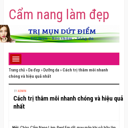
Cẩm nang làm đẹp
Trang chủ
»
Da đẹp
»
Dưỡng da
»
Cách trị thâm môi nhanh
chóng và hiệu quả nhất
BY
ADMIN
Cách trị thâm môi nhanh chóng và hiệu quả
nhất
Hỏi:
Chào Cẩm Nang Làm Đẹp! Em rất may mắn khi sở hữu làn