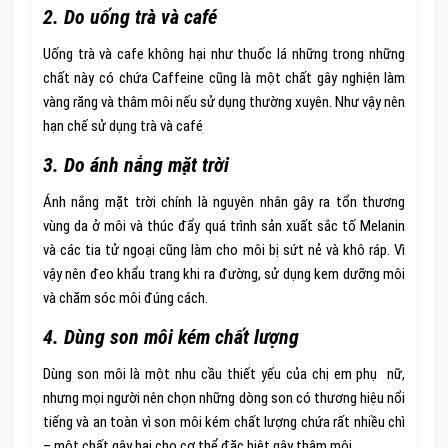
2. Do uống trà và café
Uống trà và cafe không hại như thuốc lá những trong những
chất này có chứa Caffeine cũng là một chất gây nghiện làm
vàng răng và thâm môi nếu sử dụng thường xuyên. Như vậy nên
hạn chế sử dụng trà và café
3. Do ánh nắng mặt trời
Ánh nắng mặt trời chính là nguyên nhân gây ra tổn thương
vùng da ở môi và thúc đẩy quá trình sản xuất sắc tố Melanin
và các tia tử ngoại cũng làm cho môi bị sứt nẻ và khô ráp. Vì
vậy nên đeo khẩu trang khi ra đường, sử dụng kem dưỡng môi
và chăm sóc môi đúng cách.
4. Dùng son môi kém chất lượng
Dùng son môi là một nhu cầu thiết yếu của chị em phụ nữ,
nhưng mọi người nên chọn những dòng son có thương hiệu nổi
tiếng và an toàn vì son môi kém chất lượng chứa rất nhiều chì
– một chất gây hại cho cơ thể đặc biệt gây thâm môi.