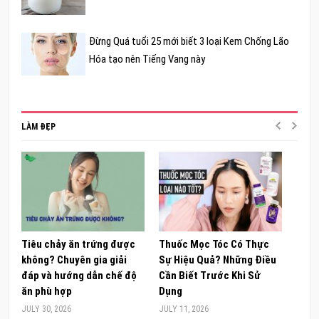
Đừng Quá tuổi 25 mới biết 3 loại Kem Chống Lão
Hóa tạo nên Tiếng Vang này
LÀM ĐẸP
Tiêu chảy ăn trứng được
Thuốc Mọc Tóc Có Thực
Khám
không? Chuyên gia giải
Sự Hiệu Quả? Những Điều
Sâm 
đáp và hướng dẫn chế độ
Cần Biết Trước Khi Sử
ong 
ăn phù hợp
Dụng
đúng
JULY 30, 2026
JULY 11, 2026
JUNE 