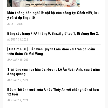
Mẫu thông báo nghỉ lễ nội bộ của công ty: Cách viết, lưu
ý và ví dụ thực tế
JULY 1, 2025
Bảng xếp hạng FIFA tháng 9, Brazil giữ top 1, Bỉ đứng thứ 2.
AUGUST 31, 2022
[Tin tức HOT] Diễn viên Quỳnh Lam khoe vai trần gợi cảm
trên thảm đỏ Mai Vàng
JANUARY 15, 2021
Trải lòng của hoa hậu đại dương Lê Âu Ngân Anh, sau 3 năm
đăng quang
JANUARY 9, 2021
Bật mí bộ ảnh cưới của Á hậu Thúy An với chồng tiến sĩ hơn
12 tuổi
JANUARY 9, 2021