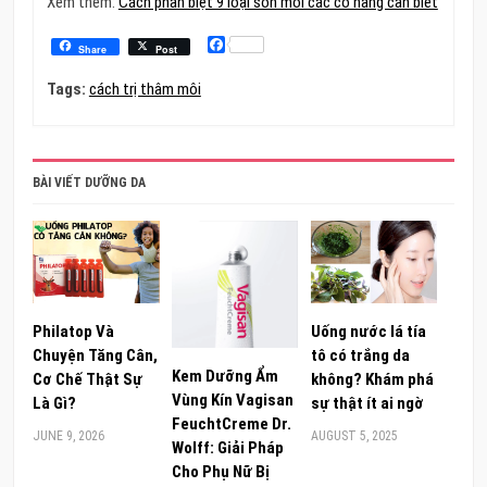
Xem thêm:
Cách phân biệt 9 loại son môi các cô nàng cần biết
Facebook
Share
Post
Tags:
cách trị thâm môi
BÀI VIẾT DƯỠNG DA
Philatop Và
Uống nước lá tía
Chuyện Tăng Cân,
tô có trắng da
Kem Dưỡng Ẩm
Cơ Chế Thật Sự
không? Khám phá
Vùng Kín Vagisan
Là Gì?
sự thật ít ai ngờ
FeuchtCreme Dr.
JUNE 9, 2026
AUGUST 5, 2025
Wolff: Giải Pháp
Cho Phụ Nữ Bị