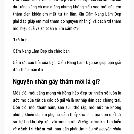
da trắng sáng và mịn màng nhưng không hiểu sao môi của em
thâm đen khiến em mất tự tin lắm. Xin Cẩm Nang Làm Đẹp
giải đáp giúp em môi thâm do nguyên nhân gì và cách trị thâm
môi hiệu quả và an toàn ạ. Em cảm ơn!
Trả lời:
Cẩm Nang Làm Đẹp xin chào bạn!
Cảm ơn câu hỏi của bạn, Cẩm Nang Làm Đẹp sẽ giúp bạn giải
đáp thắc mắc đó.
Nguyên nhân gây thâm môi là gì?
Một đôi môi căng mọng và hồng hào đẹp tự nhiên sẽ luôn là
ước mơ của tất cả các cô gái và là sự hấp dẫn các chàng trai.
Còn đôi môi thâm nám, sần sùi, thô ráp, môi nứt nẻ không
những khiến chị em phụ nữ cảm thấy khó chịu mà còn mất đi
sự tự tin khi tiếp xúc với mọi người. Vì vậy, trước khi tìm hiểu
về
cách trị thâm môi
bạn cần phải tìm hiểu về
nguyên nhân