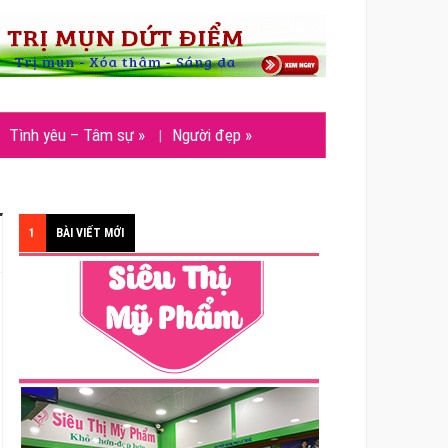
Tình yêu – Tâm sự
»
Người đẹp
»
1
BÀI VIẾT MỚI