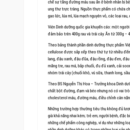
chế sự tăng đường máu sau ăn ở bệnh nhân bị b
ung thư trực tràng. Nguồn thực phẩm có chứa ch
gạo lức, lúa mì, lúa mạch nguyên vỏ, các loại rau, 
Viện Dinh dưỡng quốc gia khuyến cáo: một người 
đảm bảo trên 400g rau và trái cây. Ăn từ 300g – 
Theo bảng thành phần dinh dưỡng thực phẩm Việ
cellulose được sắp xếp theo thứ tự từ nhiều đế
lang, đậu xanh, đậu đũa, đậu rồng, đậu đen, đậu
măng tre, rau má, bắp chuối, đu đủ xanh, cải soon
nhóm trái cây (chuối khô, vú sữa, thanh long, sầu 
Theo BS Nguyễn Thị Hoa – Trưởng khoa Dinh dưỡ
chất bột đường, đạm và béo nhưng nó có vai trò 
cholesterol máu, đường máu, điều chỉnh cân nặ
Những trường hợp thường tiêu thụ không đủ lượng
già khả năng nhai kém; trẻ em; người bệnh, đặc 
những chế phẩm công nghiệp, ví dụ như những loại
phần dinh dưỡng khác có trong những loại sản p