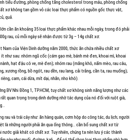
ệnh tiểu đường, phòng chống tăng cholesterol trong máu, phòng chống
ất xơ không tan gồm vỏ các loại thực phẩm có nguồn gốc thực vật,
củ, quả.
lớn cần ăn khoảng 35 loại thực phẩm khác nhau mỗi ngày, trong đó phải
400g rau, củ mỗi ngày sẽ nhận được từ 3g – 14g chất xơ.
t Nam của Viện Dinh dưỡng năm 2000, thức ăn chứa nhiều chất xơ
n ít như sau: nhóm ngũ cốc (cám gạo mè, bánh mè đen, khoai mì, khoai
 nành, hạt đậu cô ve, mè đen); nhóm rau (măng khô, nấm mèo, rau câu,
g, xương rồng, bồ ngót, rau dền, rau lang, cải trắng, cần ta, rau muống);
riêng, cam, cái dừa, mít dại, nhãn, nho khô).
ng BV Nhi Đồng 1, TP.HCM, tuy chất xơ không sinh năng lượng như các
rất quan trọng trong dinh dưỡng nhờ tác dụng của nó đối với ruột già,
ng…
 rau và trái cây như: ăn hàng quán, cơm hộp do công tác, du lịch; người
biệt là những người phải ăn qua ống thông… cần bổ sung chất xơ từ
 nước giải khát có chất xơ. Tuy nhiên, chúng ta nên lưu ý các thành
hẩm này như muối, đường, kali… để có thể chọn loại thực phẩm phù hợp