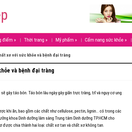
ẹp
g điểm
»
Thời trang
»
Mỹ phẩm
»
Cẩm nang sức khỏe
»
hất xơ với sức khỏe và bệnh đại tràng
khỏe và bệnh đại tràng
sẽ gây táo bón. Táo bón lâu ngày gây giãn trực tràng, trĩ và nguy cơ ung
ợc khi ăn, bao gồm các chất như cellulose, pectin, lignin… có trong các
 Trưởng khoa Dinh dưỡng lâm sàng Trung tâm Dinh dưỡng TP.HCM cho
 được chia thành hai loại: chất xơ tan và chất xơ không tan.