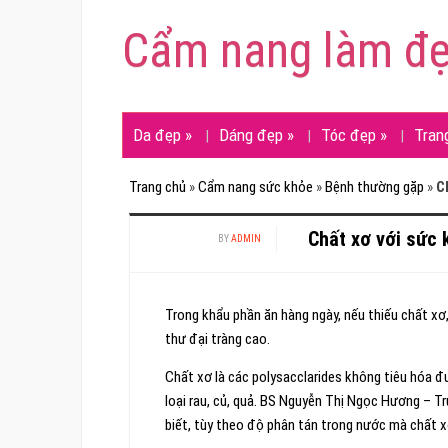
Cẩm nang làm đ
Da đẹp
»
Dáng đẹp
»
Tóc đẹp
»
Tran
Trang chủ
»
Cẩm nang sức khỏe
»
Bệnh thường gặp
»
C
Chất xơ với sức 
BY
ADMIN
Trong khẩu phần ăn hàng ngày, nếu thiếu chất xơ, 
thư đại tràng cao.
Chất xơ là các polysacclarides không tiêu hóa đư
loại rau, củ, quả. BS Nguyễn Thị Ngọc Hương –
biết, tùy theo độ phân tán trong nước mà chất xơ