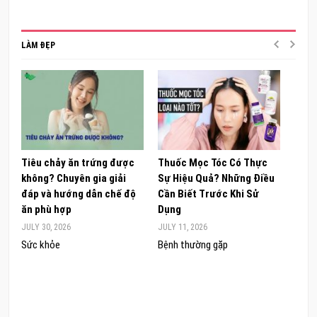
LÀM ĐẸP
Tiêu chảy ăn trứng được
Thuốc Mọc Tóc Có Thực
Khám
không? Chuyên gia giải
Sự Hiệu Quả? Những Điều
Sâm 
đáp và hướng dẫn chế độ
Cần Biết Trước Khi Sử
ong 
ăn phù hợp
Dụng
đúng
JULY 30, 2026
JULY 11, 2026
JUNE 
Sức khỏe
Bệnh thường gặp
Sức 