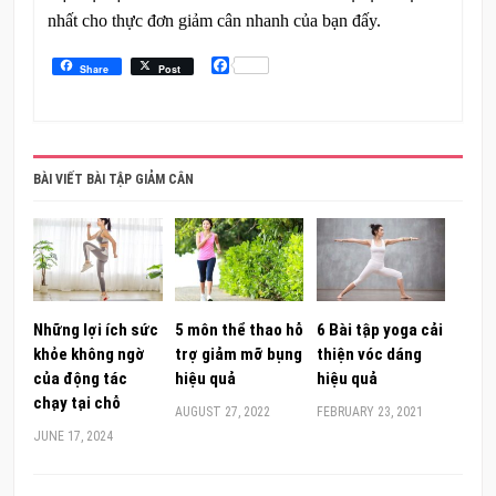
nhất cho thực đơn giảm cân nhanh của bạn đấy.
Facebook
Share
Post
BÀI VIẾT BÀI TẬP GIẢM CÂN
Những lợi ích sức
5 môn thể thao hỗ
6 Bài tập yoga cải
khỏe không ngờ
trợ giảm mỡ bụng
thiện vóc dáng
của động tác
hiệu quả
hiệu quả
chạy tại chỗ
AUGUST 27, 2022
FEBRUARY 23, 2021
JUNE 17, 2024