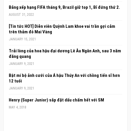
Bảng xếp hạng FIFA tháng 9, Brazil giữ top 1, Bỉ đứng thứ 2.
AUGUST 31, 2022
[Tin tức HOT] Diễn viên Quỳnh Lam khoe vai trần gợi cảm
trên thảm đỏ Mai Vàng
JANUARY 15, 2021
Trải lòng của hoa hậu đại dương Lê Âu Ngân Anh, sau 3 năm
đăng quang
JANUARY 9, 2021
Bật mí bộ ảnh cưới của Á hậu Thúy An với chồng tiến sĩ hơn
12 tuổi
JANUARY 9, 2021
Henry (Super Junior) sắp đặt dấu chấm hết với SM
MAY 4, 2018