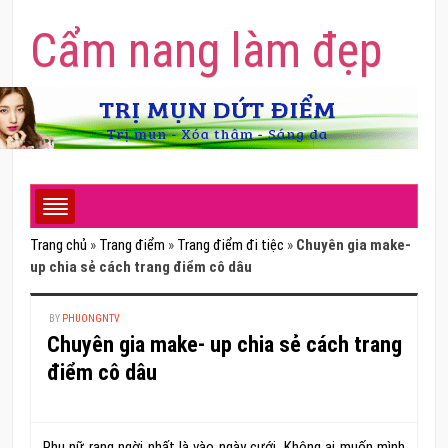
Cẩm nang làm đẹp
Trang chủ
»
Trang điểm
»
Trang điểm đi tiệc
»
Chuyên gia make-
up chia sẻ cách trang điểm cô dâu
BY
PHUONGNTV
Chuyên gia make- up chia sẻ cách trang
điểm cô dâu
Phụ nữ rạng ngời nhất là vào ngày cưới. Không ai muốn mình