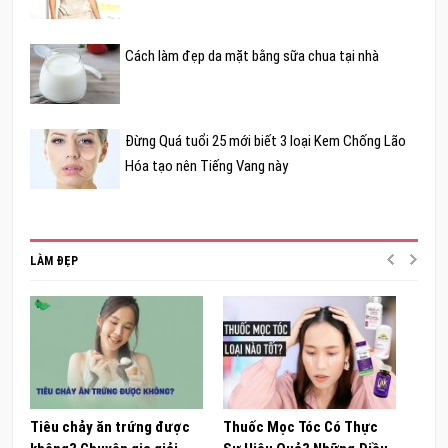
Cách làm đẹp da mặt bằng sữa chua tại nhà
Đừng Quá tuổi 25 mới biết 3 loại Kem Chống Lão
Hóa tạo nên Tiếng Vang này
LÀM ĐẸP
Tiêu chảy ăn trứng được
Thuốc Mọc Tóc Có Thực
Khám