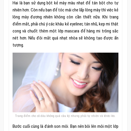
Hai là bạn sử dụng bột kẻ mày màu nhạt để tán bột cho tự
nhiên hơn. Còn nếu bạn để tóc mái che lấp lông mày thì việc kẻ
lông mày đương nhiên không còn cần thiết nữa. Khi trang
điểm mắt, phải chú ý các khâu kẻ eyeliner, tán nhũ, kẹp mi thật
cong và chuốt thêm một lớp mascara để hàng mi trông sắc
nét hơn. Nếu đôi mắt quá nhạt nhòa sẽ không tạo được ấn
tượng.
Trang điểm cho cô dâu không quá cầu kỳ nhưng phải tự nhiên và khéo léo.
Bước cuối cùng là đánh son môi. Bạn nên bôi lên môi một lớp