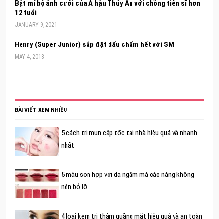
Bật mí bộ ảnh cưới của Á hậu Thúy An với chồng tiến sĩ hơn
12 tuổi
JANUARY 9, 2021
Henry (Super Junior) sắp đặt dấu chấm hết với SM
MAY 4, 2018
BÀI VIẾT XEM NHIỀU
5 cách trị mụn cấp tốc tại nhà hiệu quả và nhanh
nhất
5 màu son hợp với da ngăm mà các nàng không
nên bỏ lỡ
4 loại kem trị thâm quầng mắt hiệu quả và an toàn