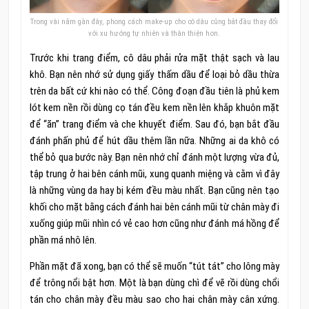
Trong vài năm gần đây, phong cách make-up cho cô dâu cũng bắt đầu thay đổi
với xu hướng tự nhiên và thân thiện hơn.
Trước khi trang điểm, cô dâu phải rửa mặt thật sạch và lau
khô. Bạn nên nhớ sử dụng giấy thấm dầu để loại bỏ dầu thừa
trên da bất cứ khi nào có thể. Công đoạn đầu tiên là phủ kem
lót kem nền rồi dùng cọ tán đều kem nền lên khắp khuôn mặt
để “ăn” trang điểm và che khuyết điểm. Sau đó, bạn bắt đầu
đánh phấn phủ để hút dầu thêm lần nữa. Những ai da khô có
thể bỏ qua bước này. Bạn nên nhớ chỉ đánh một lượng vừa đủ,
tập trung ở hai bên cánh mũi, xung quanh miệng và cằm vì đây
là những vùng da hay bị kém đều màu nhất. Bạn cũng nên tạo
khối cho mặt bằng cách đánh hai bên cánh mũi từ chân mày đi
xuống giúp mũi nhìn có vẻ cao hơn cũng như đánh má hồng để
phần má nhô lên.
Phần mặt đã xong, bạn có thể sẽ muốn “tút tát” cho lông mày
để trông nổi bật hơn. Một là bạn dùng chì để vẽ rồi dùng chổi
tán cho chân mày đều màu sao cho hai chân mày cân xứng.