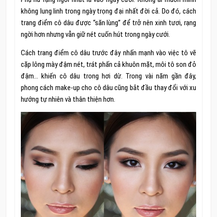
không lung linh trong ngày trọng đại nhất đời cả. Do đó, cách
trang điểm cô dâu được “săn lùng” để trở nên xinh tươi, rạng
ngời hơn nhưng vẫn giữ nét cuốn hút trong ngày cưới.
Cách trang điểm cô dâu trước đây nhấn mạnh vào việc tô vẽ
cặp lông mày đậm nét, trát phấn cả khuôn mặt, môi tô son đỏ
đậm… khiến cô dâu trong hơi dừ. Trong vài năm gần đây,
phong cách make-up cho cô dâu cũng bắt đầu thay đổi với xu
hướng tự nhiên và thân thiện hơn.