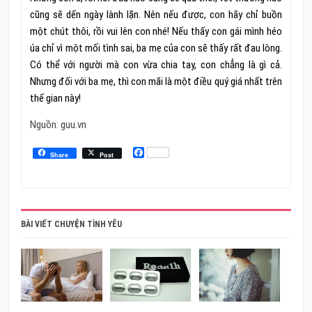
cũng sẽ dến ngày lành lặn. Nên nếu được, con hãy chỉ buồn
một chút thôi, rồi vui lên con nhé! Nếu thấy con gái mình héo
úa chỉ vì một mối tình sai, ba mẹ của con sẽ thấy rất đau lòng.
Có thể với người mà con vừa chia tay, con chẳng là gì cả.
Nhưng đối với ba mẹ, thì con mãi là một điều quý giá nhất trên
thế gian này!
Nguồn: guu.vn
Facebook
Share
Post
BÀI VIẾT CHUYỆN TÌNH YÊU