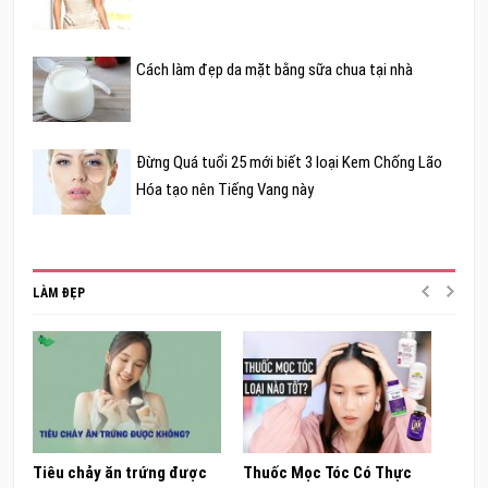
Cách làm đẹp da mặt bằng sữa chua tại nhà
Đừng Quá tuổi 25 mới biết 3 loại Kem Chống Lão
Hóa tạo nên Tiếng Vang này
LÀM ĐẸP
Tiêu chảy ăn trứng được
Thuốc Mọc Tóc Có Thực
Khám