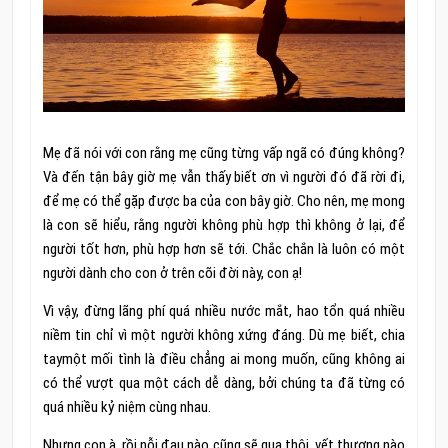
Mẹ đã nói với con rằng mẹ cũng từng vấp ngã có đúng không?
Và đến tận bây giờ mẹ vẫn thấy biết ơn vì người đó đã rời đi,
để mẹ có thể gặp được ba của con bây giờ. Cho nên, mẹ mong
là con sẽ hiểu, rằng người không phù hợp thì không ở lại, để
người tốt hơn, phù hợp hơn sẽ tới. Chắc chắn là luôn có một
người dành cho con ở trên cõi đời này, con ạ!
Vì vậy, đừng lãng phí quá nhiều nước mắt, hao tổn quá nhiều
niềm tin chỉ vì một người không xứng đáng. Dù mẹ biết, chia
taymột mối tình là điều chẳng ai mong muốn, cũng không ai
có thể vượt qua một cách dễ dàng, bởi chúng ta đã từng có
quá nhiều kỷ niệm cùng nhau.
Nhưng con à, rồi nỗi đau nào cũng sẽ qua thôi, vết thương nào