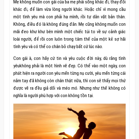
Mẹ không muốn con gái của ba mẹ phải sống khác đi, thay đổi
khác đi, để làm vừa lòng người khác. Hoặc chỉ vì mong cầu
một tình yêu mà con phải hạ mình, rồi tự dằn vặt bản thân.
Không, điều đó là không đúng đắn. Mẹ cũng không muốn con
mãi đeo khư khư bên mình một chiếc túi to về sự cảnh giác
loài người, để rồi con luôn trong tâm thế của một kẻ sợ hãi
tình yêu và có thể co chân bỏ chạy bất cứ lúc nào.
Con gái à, con hãy cứ tin và yêu cuộc đời này, dù rằng tình
yêukhông phải là một hình vẽ đẹp. Có thể vào một ngày, con
phát hiện ra người con yêu mến từng nụ cười, yêu mến từng cái
nắm tay đã không còn chân thật nữa, thì con sẽ thấy mọi thứ
được vẽ ra đều giả dối và méo mó. Nhưng như thế không có
nghĩa là người phù hợp với con không tồn tại.