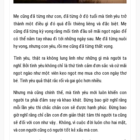
Mẹ cũng đã từng như con, đã từng ở độ tuổi mà tình yêu trở
thành một điều gì đó quá đỗi thiêng liêng và đặc biệt. Mẹ
cũng đã từng kỳ vọng rằng mối tình đầu sẽ mãi ngọt ngào để
có thể nắm tay nhau đi tới những ngày sau. Mẹ đã từng nuôi
hy vọng, nhưng con yêu, rồi mẹ cũng đã từng thất vọng.
Tình yêu, thật ra không lung linh như những gì mà người ta
nghĩ. Bởi tình yêu không chỉ là thứ tình cảm đơn sắc và cứ mãi
ngọt ngào như một viên kẹo ngọt mẹ mua cho con ngày thơ
bé. Tình yêu quả thật rắc rối và gai góc hơn nhiều.
Nhưng mà cũng chính thế, mà tình yêu mới luôn khiến con
người ta phải đắm say và khao khát. Đừng bao giờ nghĩ rằng
mỗi lần yêu thì chắc chắn con sẽ được hạnh phúc. Đừng bao
giờ nghĩ rằng chỉ cần con đơn giản thật tâm thì người ta cũng
sẽ đối với con như vậy… Không, vì cuộc đời luôn cho hai mặt,
và con người cũng có người tốt kẻ xấu mà con.