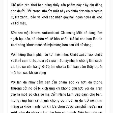
Chỉ nhìn tên thôi bạn cũng thấy sản phẩm này đầy dịu dàng
cho da rồi. Bởi trong sữa rửa mặt này có chứa glycerin, vitamin
C, trà xanh… bảo vệ khỏi các nhân gây hại, ngăn ngừa da khô
và tối màu.
Sữa rửa mặt Neova Antioxidant Cleansing Milk dễ dàng làm
sạch bụi bẩn, bã nhờn và tế bào chết, trả lại cho bạn làn da
tươi sáng, khỏe mạnh và mịn màng hơn sau khi sử dụng.
Với những thành phần từ tự nhiên như: Chiết xuất Tảo, chiết
xuất rễ cam thảo…loại sữa rửa mặt này nhanh chóng làm sạch
da, tạo sự cân bằng về độ ẩm cho da làm bạn cảm thấy thoải
mái hơn sau khi sử dụng.
Với làn da nhạy cảm bạn cần chăm sóc kỹ hơn da thông
thường bởi nó dễ bị kích ứng khi không phù hợp với da. Trên
đây là một số chia sẻ mà Cẩm Nang Làm Đẹp dành cho bạn,
mong rằng bạn sẽ nhanh chóng có một làn da trở nên mịn
màng và khỏe mạnh hơn khi lựa chọn được sản phẩm
sữa rửa
mặt cho da nhạy cảm
phù hợp cho mình. Nếu bạn còn có