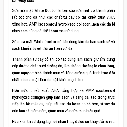
da nhạy cảm
Sữa rửa mặt White Doctor là loại sữa rửa mặt có thành phần
rất tốt cho da như: các chất từ cây cỏ thi, chiết xuất AHA
tổng hợp, AMP isostearoyl hydrolyzed collagen…nên các da bị
nhạy cảm cũng có thể thoải mái sử dụng.
Sữa rửa mặt White Doctor có tác dụng làm da bạn sạch sẽ và
sạch khuẩn, tuyệt đối an toàn với da.
Thành phần từ cây cỏ thi có tác dụng làm sạch, giữ ẩm, cung
cấp dưỡng chất nuôi dưỡng da, làm thông thoáng lỗ chân lông,
giảm nguy cơ hình thành mụn và tăng cường quá trình trao đổi
chất của da mặt làm da mặt khỏe mạnh hơn.
Hơn nữa, chiết xuất AHA tổng hợp và AMP isostearoyl
hydrolyzed collagen giúp làm sạch và sáng da, tác động trực
tiếp lên bề mặt da, giúp tái tạo da hoàn chỉnh hơn, vì vậy da
của bạn sẽ giảm nám, giảm mụn và ngừa mụn hiệu quả.
Nếu kiên trì sử dụng, bạn sẽ nhận thấy được sự thay đổi rõ rệt.