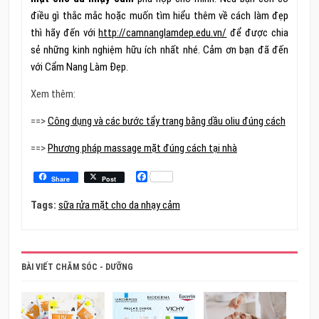
điều gì thắc mắc hoặc muốn tìm hiểu thêm về cách làm đẹp
thì hãy đến với
http://camnanglamdep.edu.vn/
để được chia
sẻ những kinh nghiệm hữu ích nhất nhé. Cảm ơn bạn đã đến
với Cẩm Nang Làm Đẹp.
Xem thêm:
==>
Công dụng và các bước tẩy trang bằng dầu oliu đúng cách
==>
Phương pháp massage mặt đúng cách tại nhà
Facebook
Share
Post
Tags:
sữa rửa mặt cho da nhạy cảm
BÀI VIẾT CHĂM SÓC - DƯỠNG