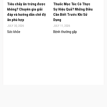
Tiêu chảy ăn trứng được
Thuốc Mọc Tóc Có Thực
Khám
không? Chuyên gia giải
Sự Hiệu Quả? Những Điều
Sâm 
đáp và hướng dẫn chế độ
Cần Biết Trước Khi Sử
ong 
ăn phù hợp
Dụng
đúng
JULY 30, 2026
JULY 11, 2026
JUNE 
Sức khỏe
Bệnh thường gặp
Sức 
COPYRIGHT © 2026 CẨM NANG LÀM ĐẸP. .