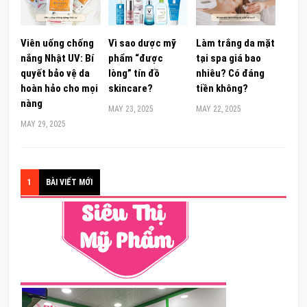
Viên uống chống
Vì sao dược mỹ
Làm trắng da mặt
nắng Nhật UV: Bí
phẩm “được
tại spa giá bao
quyết bảo vệ da
lòng” tín đồ
nhiêu? Có đáng
hoàn hảo cho mọi
skincare?
tiền không?
nàng
MAY 23, 2025
MAY 22, 2025
MAY 29, 2025
1
BÀI VIẾT MỚI