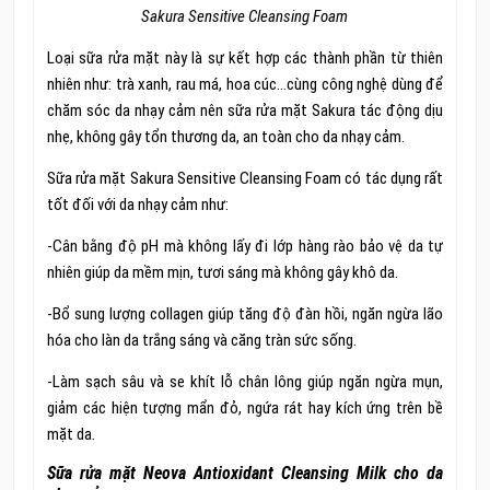
Sakura Sensitive Cleansing Foam
Loại sữa rửa mặt này là sự kết hợp các thành phần từ thiên
nhiên như: trà xanh, rau má, hoa cúc…cùng công nghệ dùng để
chăm sóc da nhạy cảm nên sữa rửa mặt Sakura tác động dịu
nhẹ, không gây tổn thương da, an toàn cho da nhạy cảm.
Sữa rửa mặt Sakura Sensitive Cleansing Foam có tác dụng rất
tốt đối với da nhạy cảm như:
-Cân bằng độ pH mà không lấy đi lớp hàng rào bảo vệ da tự
nhiên giúp da mềm mịn, tươi sáng mà không gây khô da.
-Bổ sung lượng collagen giúp tăng độ đàn hồi, ngăn ngừa lão
hóa cho làn da trắng sáng và căng tràn sức sống.
-Làm sạch sâu và se khít lỗ chân lông giúp ngăn ngừa mụn,
giảm các hiện tượng mẩn đỏ, ngứa rát hay kích ứng trên bề
mặt da.
Sữa rửa mặt Neova Antioxidant Cleansing Milk cho da