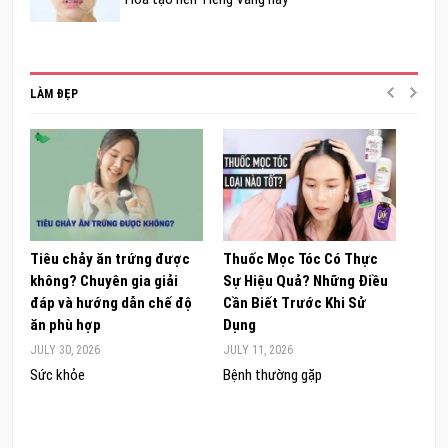
LÀM ĐẸP
Tiêu chảy ăn trứng được
Thuốc Mọc Tóc Có Thực
Khám
không? Chuyên gia giải
Sự Hiệu Quả? Những Điều
Sâm 
đáp và hướng dẫn chế độ
Cần Biết Trước Khi Sử
ong 
ăn phù hợp
Dụng
đúng
JULY 30, 2026
JULY 11, 2026
JUNE 
Sức khỏe
Bệnh thường gặp
Sức 