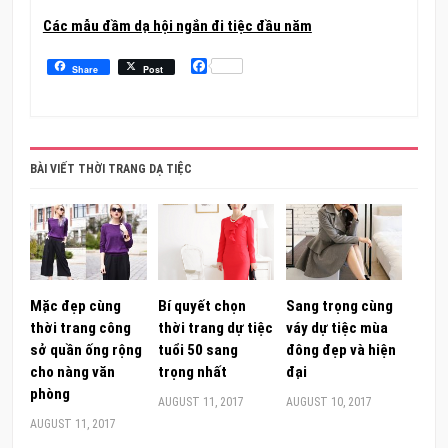
Các mẫu đầm dạ hội ngắn đi tiệc đầu năm
Facebook
Share
Post
BÀI VIẾT THỜI TRANG DẠ TIỆC
Mặc đẹp cùng
Bí quyết chọn
Sang trọng cùng
thời trang công
thời trang dự tiệc
váy dự tiệc mùa
sở quần ống rộng
tuổi 50 sang
đông đẹp và hiện
cho nàng văn
trọng nhất
đại
phòng
AUGUST 11, 2017
AUGUST 10, 2017
AUGUST 11, 2017