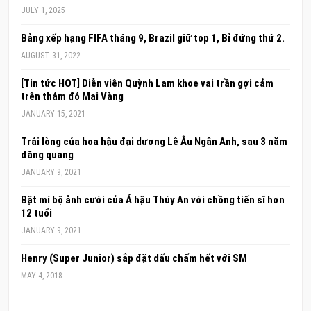
JULY 1, 2025
Bảng xếp hạng FIFA tháng 9, Brazil giữ top 1, Bỉ đứng thứ 2.
AUGUST 31, 2022
[Tin tức HOT] Diễn viên Quỳnh Lam khoe vai trần gợi cảm
trên thảm đỏ Mai Vàng
JANUARY 15, 2021
Trải lòng của hoa hậu đại dương Lê Âu Ngân Anh, sau 3 năm
đăng quang
JANUARY 9, 2021
Bật mí bộ ảnh cưới của Á hậu Thúy An với chồng tiến sĩ hơn
12 tuổi
JANUARY 9, 2021
Henry (Super Junior) sắp đặt dấu chấm hết với SM
MAY 4, 2018