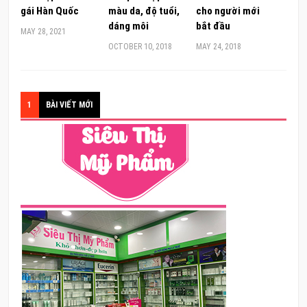
gái Hàn Quốc
màu da, độ tuổi,
cho người mới
dáng môi
bắt đầu
MAY 28, 2021
OCTOBER 10, 2018
MAY 24, 2018
1
BÀI VIẾT MỚI