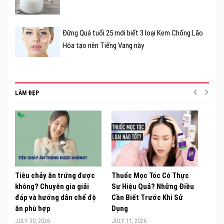
Đừng Quá tuổi 25 mới biết 3 loại Kem Chống Lão
Hóa tạo nên Tiếng Vang này
LÀM ĐẸP
Tiêu chảy ăn trứng được
Thuốc Mọc Tóc Có Thực
Khám
không? Chuyên gia giải
Sự Hiệu Quả? Những Điều
Sâm 
đáp và hướng dẫn chế độ
Cần Biết Trước Khi Sử
ong 
ăn phù hợp
Dụng
đúng
JULY 30, 2026
JULY 11, 2026