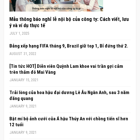
Mẫu thông báo nghỉ lễ nội bộ của công ty: Cách viết, lưu
ý và ví dụ thực tế
JULY 1, 2025
Bảng xếp hạng FIFA tháng 9, Brazil giữ top 1, Bỉ đứng thứ 2.
AUGUST 31, 2022
[Tin tức HOT] Diễn viên Quỳnh Lam khoe vai trần gợi cảm
trên thảm đỏ Mai Vàng
JANUARY 15, 2021
Trải lòng của hoa hậu đại dương Lê Âu Ngân Anh, sau 3 năm
đăng quang
JANUARY 9, 2021
Bật mí bộ ảnh cưới của Á hậu Thúy An với chồng tiến sĩ hơn
12 tuổi
JANUARY 9, 2021