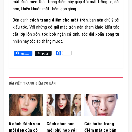
mắt đuôi mèo. Kiểu trang điểm này giúp đôi mắt trông to, dài
hơn, khiến khuôn mặt thêm gọn gàng.
Bên cạnh
cách trang điểm cho mặt tròn
, bạn nên chú ý tới
kiểu tóc. Với những cô gái mặt tròn nên tham khảo kiểu tóc
cắt lớp lộn xộn, tóc bob ngắn cá tính, tóc dài xoăn sóng tự
nhiên hay tóc ép thẳng mượt.
Facebook
Share
Post
BÀI VIẾT TRANG ĐIỂM CƠ BẢN
5 cách đánh son
Cách chọn son
Các bước trang
môi đẹp của cô
môi phù hợp với
điểm mắt cơ bản