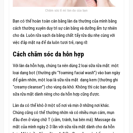
Chăm sóc tỉ mỉ làn da của bạn
Bạn có thể hoàn toàn cân bằng làn da thường của mình bằng
cách thường xuyên duy trì sự cân bằng và dưỡng ẩm tự nhiên
cho da. Luôn rửa sạch da bằng chất tẩy rửa dịu nhẹ cùng với
việc đắp mặt nạ để da luôn tươi trẻ, rạng rỡ.
Cách chăm sóc da hỗn hợp
Với làn da hỗn hợp, chúng ta nên dùng 2 loại sữa rửa mặt: một
loại dạng bọt (thường ghi “foaming facial wash”) vào ban ngày
để giảm nhờn, một loại là sữa rửa mặt dạng kem (thường ghi
“creamy cleanser”) cho vùng da khô. Không thì các bạn dùng
sữa rửa mặt dành riêng cho da hỗn hợp cũng được.
Làn da có thể khô ở một số nơi và mịn ở những nơi khác.
Chúng cũng có thể thường nhờn và có nhiều mụn cám, mụn
đầu đen ở vùng chữ T (cằm, tránh, hai bên má). Massage da
mặt của mình ngày 2-3 lần với sữa rửa mặt dành cho da hỗn