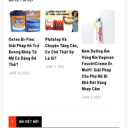
BÀI VIẾT DA ĐẸP
Osteo Bi-Flex:
Philatop Và
Giải Pháp Hỗ Trợ
Chuyện Tăng Cân,
Kem Dưỡng Ẩm
Xương Khớp Từ
Cơ Chế Thật Sự
Vùng Kín Vagisan
Mỹ Có Đáng Để
Là Gì?
FeuchtCreme Dr.
Thử?
JUNE 9, 2026
Wolff: Giải Pháp
JUNE 23, 2026
Cho Phụ Nữ Bị
Khô Rát Vùng
Nhạy Cảm
JUNE 4, 2026
1
BÀI VIẾT MỚI