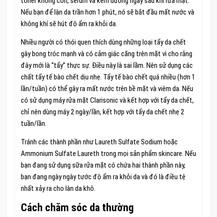
toner không cồn, serum và kem dưỡng ngay sau khi rửa mặt.
Nếu bạn để làn da trần hơn 1 phút, nó sẽ bắt đầu mất nước và
không khí sẽ hút độ ẩm ra khỏi da.
Nhiều người có thói quen thích dùng những loại tẩy da chết
gây bong tróc mạnh và có cảm giác căng trên mặt vì cho rằng
đây mới là “tẩy” thực sự. Điều này là sai lầm. Nên sử dụng các
chất tẩy tế bào chết dịu nhẹ. Tẩy tế bào chết quá nhiều (hơn 1
lần/tuần) có thể gây ra mất nước trên bề mặt và viêm da. Nếu
có sử dụng máy rửa mặt Clarisonic và kết hợp với tẩy da chết,
chỉ nên dùng máy 2 ngày/lần, kết hợp với tẩy da chết nhẹ 2
tuần/lần.
Tránh các thành phần như Laureth Sulfate Sodium hoặc
Ammonium Sulfate Laureth trong mọi sản phẩm skincare. Nếu
bạn đang sử dụng sữa rửa mặt có chứa hai thành phần này,
bạn đang ngày ngày tước độ ẩm ra khỏi da và đó là điều tệ
nhất xảy ra cho làn da khô.
Cách chăm sóc da thường