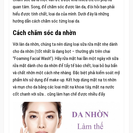
quan tâm. Song, để chăm sóc được làn da, đòi hỏi bạn phải
hiểu được tính chất, loại da của mình. Dưới đây là những
hướng dẫn cách chăm sóc từng loại da.
Cách chăm sóc da nhờn
Với làn da nhờn, chúng ta nên dùng loại sữa rửa mặt nhẹ dành
cho da nhờn (tốt nhất là dạng bọt – thường ghi trên chai
“Foaming Facial Wash”). Hãy rửa mặt hai lần một ngày với sữa
rửa mặt dành cho da nhờn để tẩy tế bào chết, loại bỏ bụi bẩn
và chất nhờn một cách nhẹ nhàng. Đặc biệt phải kiểm soát mỹ
phẩm khi sử dụng để make-up. Kết hợp dùng mặt nạ trị nhờn
và mụn cho da bằng các loại mặt nạ khoai tây, mặt nạ nước
cốt chanh với sữa… cũng làm hạn chế được nhiều đấy.