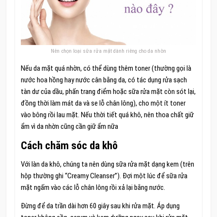
Nên chọn loại sữa rửa mặt dành riêng cho da nhờn
Nếu da mặt quá nhờn, có thể dùng thêm toner (thường gọi là
nước hoa hồng hay nước cân bằng da, có tác dụng rửa sạch
tàn dư của dầu, phấn trang điểm hoặc sữa rửa mặt còn sót lại,
đồng thời làm mát da và se lỗ chân lông), cho một ít toner
vào bông rồi lau mặt. Nếu thời tiết quá khô, nên thoa chất giữ
ẩm vì da nhờn cũng cần giữ ẩm nữa
Cách chăm sóc da khô
Với làn da khô, chúng ta nên dùng sữa rửa mặt dạng kem (trên
hộp thường ghi “Creamy Cleanser”). Đợi một lúc để sữa rửa
mặt ngấm vào các lỗ chân lông rồi xả lại bằng nước.
Đừng để da trần dài hơn 60 giây sau khi rửa mặt. Áp dụng