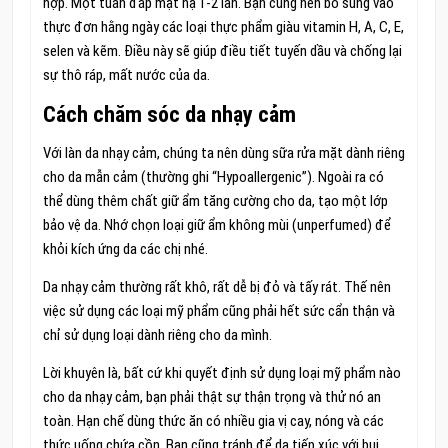
hợp. Một tuần đắp mặt nạ 1-2 lần. Bạn cũng nên bổ sung vào
thực đơn hằng ngày các loại thực phẩm giàu vitamin H, A, C, E,
selen và kẽm. Điều này sẽ giúp điều tiết tuyến dầu và chống lại
sự thô ráp, mất nước của da.
Cách chăm sóc da nhạy cảm
Với làn da nhạy cảm, chúng ta nên dùng sữa rửa mặt dành riêng
cho da mẫn cảm (thường ghi “Hypoallergenic”). Ngoài ra có
thể dùng thêm chất giữ ẩm tăng cường cho da, tạo một lớp
bảo vệ da. Nhớ chọn loại giữ ẩm không mùi (unperfumed) để
khỏi kích ứng da các chị nhé.
Da nhạy cảm thường rất khô, rất dễ bị đỏ và tấy rát. Thế nên
việc sử dụng các loại mỹ phẩm cũng phải hết sức cẩn thận và
chỉ sử dụng loại dành riêng cho da mình.
Lời khuyên là, bất cứ khi quyết định sử dụng loại mỹ phẩm nào
cho da nhạy cảm, bạn phải thật sự thận trọng và thử nó an
toàn. Hạn chế dùng thức ăn có nhiều gia vị cay, nóng và các
thức uống chứa cồn. Bạn cũng tránh để da tiếp xúc với bụi,