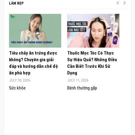
LÀM ĐẸP
Tiêu chảy ăn trứng được
Thuốc Mọc Tóc Có Thực
Khám
không? Chuyên gia giải
Sự Hiệu Quả? Những Điều
Sâm 
đáp và hướng dẫn chế độ
Cần Biết Trước Khi Sử
ong 
ăn phù hợp
Dụng
đúng
JULY 30, 2026
JULY 11, 2026
JUNE 
Sức khỏe
Bệnh thường gặp
Sức 