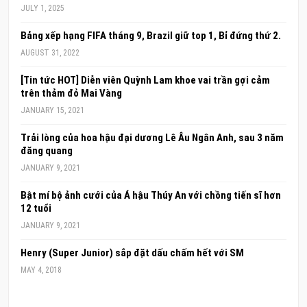
JULY 1, 2025
Bảng xếp hạng FIFA tháng 9, Brazil giữ top 1, Bỉ đứng thứ 2.
AUGUST 31, 2022
[Tin tức HOT] Diễn viên Quỳnh Lam khoe vai trần gợi cảm
trên thảm đỏ Mai Vàng
JANUARY 15, 2021
Trải lòng của hoa hậu đại dương Lê Âu Ngân Anh, sau 3 năm
đăng quang
JANUARY 9, 2021
Bật mí bộ ảnh cưới của Á hậu Thúy An với chồng tiến sĩ hơn
12 tuổi
JANUARY 9, 2021
Henry (Super Junior) sắp đặt dấu chấm hết với SM
MAY 4, 2018