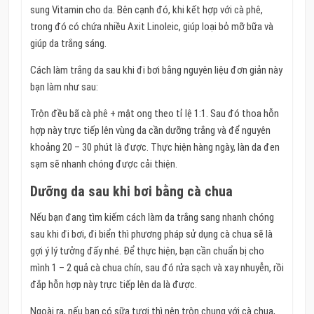
sung Vitamin cho da. Bên cạnh đó, khi kết hợp với cà phê,
trong đó có chứa nhiều Axit Linoleic, giúp loại bỏ mỡ bữa và
giúp da trắng sáng.
Cách làm trắng da sau khi đi bơi bằng nguyên liệu đơn giản này
bạn làm như sau:
Trộn đều bã cà phê + mật ong theo tỉ lệ 1:1. Sau đó thoa hỗn
hợp này trực tiếp lên vùng da cần dưỡng trắng và để nguyên
khoảng 20 – 30 phút là được. Thực hiện hàng ngày, làn da đen
sạm sẽ nhanh chóng được cải thiện.
Dưỡng da sau khi bơi bằng cà chua
Nếu bạn đang tìm kiếm cách làm da trắng sang nhanh chóng
sau khi đi bơi, đi biển thì phương pháp sử dụng cà chua sẽ là
gợi ý lý tưởng đấy nhé. Để thực hiện, bạn cần chuẩn bị cho
mình 1 – 2 quả cà chua chín, sau đó rửa sạch và xay nhuyễn, rồi
đắp hỗn hợp này trực tiếp lên da là được.
Ngoài ra, nếu bạn có sữa tươi thì nên trộn chung với cà chua,