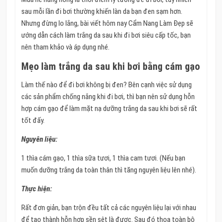
sau mỗi lần đi bơi thường khiến làn da bạn đen sạm hơn.
Nhưng đừng lo lắng, bài viết hôm nay Cẩm Nang Làm Đẹp sẽ
ướng dẫn cách làm trắng da sau khi đi bơi siêu cấp tốc, bạn
nên tham khảo và áp dụng nhé.
Mẹo làm trắng da sau khi bơi bằng cám gạo
Làm thế nào để đi bơi không bị đen? Bên cạnh việc sử dụng
các sản phẩm chống nắng khi đi bơi, thì bạn nên sử dụng hỗn
hợp cám gạo để làm mặt nạ dưỡng trắng da sau khi bơi sẽ rất
tốt đấy.
Nguyên liệu:
1 thìa cám gạo, 1 thìa sữa tươi, 1 thìa cam tươi. (Nếu bạn
muốn dưỡng trắng da toàn thân thì tăng nguyên liệu lên nhé).
Thực hiện:
Rất đơn giản, bạn trộn đều tất cả các nguyên liệu lại với nhau
để tạo thành hỗn hợp sền sệt là được. Sau đó thoa toàn bộ