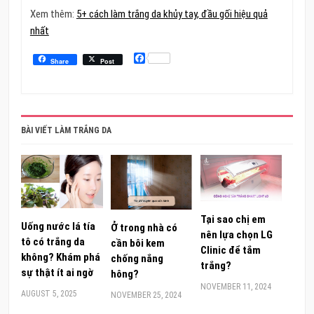
Xem thêm:
5+ cách làm trắng da khủy tay, đầu gối hiệu quả
nhất
Facebook
Share
Post
BÀI VIẾT LÀM TRẮNG DA
Tại sao chị em
Uống nước lá tía
Ở trong nhà có
nên lựa chọn LG
tô có trắng da
cần bôi kem
Clinic để tắm
không? Khám phá
chống nắng
trắng?
sự thật ít ai ngờ
hông?
NOVEMBER 11, 2024
AUGUST 5, 2025
NOVEMBER 25, 2024