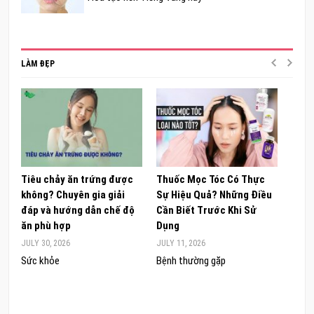
LÀM ĐẸP
Tiêu chảy ăn trứng được
Thuốc Mọc Tóc Có Thực
Khám
không? Chuyên gia giải
Sự Hiệu Quả? Những Điều
Sâm 
đáp và hướng dẫn chế độ
Cần Biết Trước Khi Sử
ong 
ăn phù hợp
Dụng
đúng
JULY 30, 2026
JULY 11, 2026
JUNE 
Sức khỏe
Bệnh thường gặp
Sức 