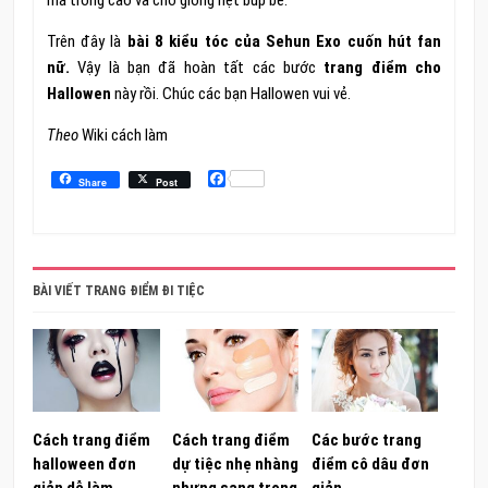
má trông cao và cho giống hệt búp bê.
Trên đây là
bài 8 kiểu tóc của Sehun Exo cuốn hút fan
nữ.
Vậy là bạn đã hoàn tất các bước
trang điểm cho
Hallowen
này rồi. Chúc các bạn Hallowen vui vẻ.
Theo
Wiki cách làm
Facebook
Share
Post
BÀI VIẾT TRANG ĐIỂM ĐI TIỆC
Cách trang điểm
Cách trang điểm
Các bước trang
halloween đơn
dự tiệc nhẹ nhàng
điểm cô dâu đơn
giản dễ làm
nhưng sang trọng
giản