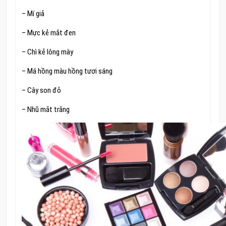
– Mí giả
– Mực kẻ mắt đen
– Chì kẻ lông mày
– Má hồng màu hồng tươi sáng
– Cây son đỏ
– Nhũ mắt trắng