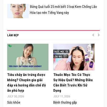
Đừng Quá tuổi 25 mới biết 3 loại Kem Chống Lão
Hóa tạo nên Tiếng Vang này
LÀM ĐẸP
Tiêu chảy ăn trứng được
Thuốc Mọc Tóc Có Thực
Khám
không? Chuyên gia giải
Sự Hiệu Quả? Những Điều
Sâm 
đáp và hướng dẫn chế độ
Cần Biết Trước Khi Sử
ong 
ăn phù hợp
Dụng
đúng
JULY 30, 2026
JULY 11, 2026
JUNE 
Sức khỏe
Bệnh thường gặp
Sức 