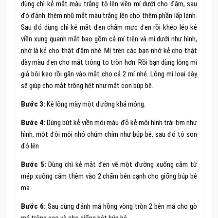
dùng chì kẻ mắt màu trắng tô lên viền mí dưới cho đậm, sau
đó đánh thêm nhũ mắt màu trắng lên cho thêm phần lấp lánh.
Sau đó dùng chì kẻ mắt đen chấm mực đen rồi khéo léo kẻ
viền xung quanh mắt bao gồm cả mí trên và mí dưới như hình,
nhớ là kẻ cho thật đậm nhé. Mí trên các bạn nhớ kẻ cho thật
dày màu đen cho mắt trông to tròn hơn. Rồi bạn dùng lông mi
giả bôi keo rồi gắn vào mắt cho cả 2 mí nhé. Lông mi loại dày
sẽ giúp cho mắt trông hệt như mắt con búp bê.
Bước 3:
Kẻ lông mày một đường khá mỏng.
Bước 4:
Dùng bút kẻ viền môi màu đỏ kẻ môi hình trái tim như
hình, một đôi môi nhỏ chúm chím như búp bê, sau đó tô son
đỏ lên
Bước 5:
Dùng chì kẻ mắt đen vẽ một đường xuống cằm từ
mép xuống cằm thêm vào 2 chấm bên cạnh cho giống búp bê
ma.
Bước 6:
Sau cùng đánh má hồng vòng tròn 2 bên má cho gò