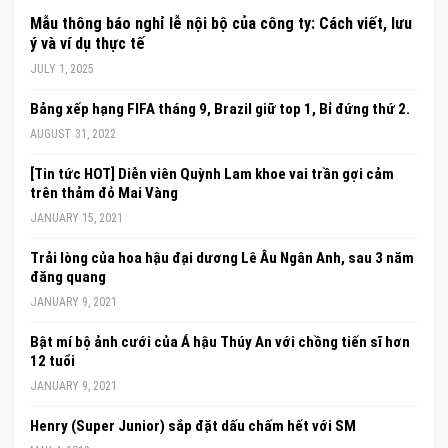
Mẫu thông báo nghỉ lễ nội bộ của công ty: Cách viết, lưu
ý và ví dụ thực tế
JULY 1, 2025
Bảng xếp hạng FIFA tháng 9, Brazil giữ top 1, Bỉ đứng thứ 2.
AUGUST 31, 2022
[Tin tức HOT] Diễn viên Quỳnh Lam khoe vai trần gợi cảm
trên thảm đỏ Mai Vàng
JANUARY 15, 2021
Trải lòng của hoa hậu đại dương Lê Âu Ngân Anh, sau 3 năm
đăng quang
JANUARY 9, 2021
Bật mí bộ ảnh cưới của Á hậu Thúy An với chồng tiến sĩ hơn
12 tuổi
JANUARY 9, 2021
Henry (Super Junior) sắp đặt dấu chấm hết với SM