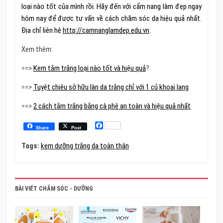
loại nào tốt của mình rồi. Hãy đến với cẩm nang làm đẹp ngay
hôm nay để được tư vấn về cách chăm sóc da hiệu quả nhất.
Địa chỉ liên hệ
http://camnanglamdep.edu.vn
.
Xem thêm:
==>
Kem tắm trắng loại nào tốt và hiệu quả
?
==>
Tuyệt chiêu sở hữu làn da trắng chỉ với 1 củ khoai lang
==>
2 cách tắm trắng bằng cà phê an toàn và hiệu quả nhất
Facebook
Share
Post
Tags:
kem dưỡng trắng da toàn thân
BÀI VIẾT CHĂM SÓC - DƯỠNG