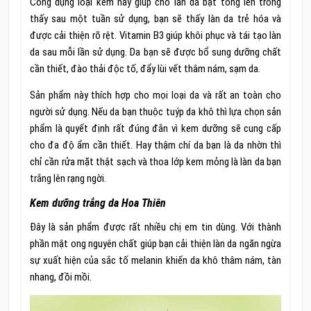
Công dụng loại kem này giúp cho làn da bật tông lên trông
thấy sau một tuần sử dụng, bạn sẽ thấy làn da trẻ hóa và
được cải thiện rõ rệt. Vitamin B3 giúp khôi phục và tái tạo làn
da sau mỗi lần sử dụng. Da bạn sẽ được bổ sung dưỡng chất
cần thiết, đào thải độc tố, đẩy lùi vết thâm nám, sạm da.
Sản phẩm này thích hợp cho mọi loại da và rất an toàn cho
người sử dụng. Nếu da bạn thuộc tuýp da khô thì lựa chọn sản
phẩm là quyết định rất đúng đắn vì kem dưỡng sẽ cung cấp
cho đa độ ẩm cần thiết. Hay thậm chí da bạn là da nhờn thì
chỉ cần rửa mặt thật sạch và thoa lớp kem mỏng là làn da bạn
trắng lên rạng ngời.
Kem dưỡng trắng da Hoa Thiên
Đây là sản phẩm được rất nhiều chị em tin dùng. Với thành
phần mật ong nguyên chất giúp bạn cải thiện làn da ngăn ngừa
sự xuất hiện của sắc tố melanin khiến da khô thâm nám, tàn
nhang, đồi mồi.