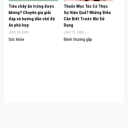
Tiêu chảy ăn trứng được
Thuốc Mọc Tóc Có Thực
Khám
không? Chuyên gia giải
Sự Hiệu Quả? Những Điều
Sâm 
đáp và hướng dẫn chế độ
Cần Biết Trước Khi Sử
ong 
ăn phù hợp
Dụng
đúng
JULY 30, 2026
JULY 11, 2026
JUNE 
Sức khỏe
Bệnh thường gặp
Sức 
COPYRIGHT © 2026 CẨM NANG LÀM ĐẸP. .