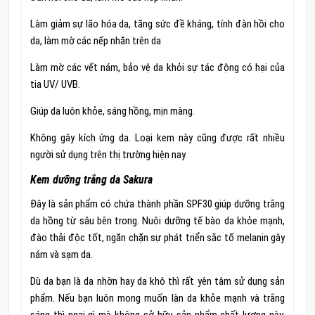
Làm giảm sự lão hóa da, tăng sức đề kháng, tính đàn hồi cho
da, làm mờ các nếp nhăn trên da
Làm mờ các vết nám, bảo vệ da khỏi sự tác động có hại của
tia UV/ UVB.
Giúp da luôn khỏe, sáng hồng, mịn màng.
Không gây kích ứng da. Loại kem này cũng được rất nhiều
người sử dụng trên thị trường hiện nay.
Kem dưỡng trắng da Sakura
Đây là sản phẩm có chứa thành phần SPF30 giúp dưỡng trắng
da hồng từ sâu bên trong. Nuôi dưỡng tế bào da khỏe mạnh,
đào thải độc tốt, ngăn chặn sự phát triển sắc tố melanin gây
nám và sạm da.
Dù da bạn là da nhờn hay da khô thì rất yên tâm sử dụng sản
phẩm. Nếu bạn luôn mong muốn làn da khỏe mạnh và trắng