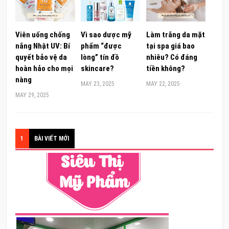
Viên uống chống
Vì sao dược mỹ
Làm trắng da mặt
nắng Nhật UV: Bí
phẩm “được
tại spa giá bao
quyết bảo vệ da
lòng” tín đồ
nhiêu? Có đáng
hoàn hảo cho mọi
skincare?
tiền không?
nàng
MAY 23, 2025
MAY 22, 2025
MAY 29, 2025
1
BÀI VIẾT MỚI