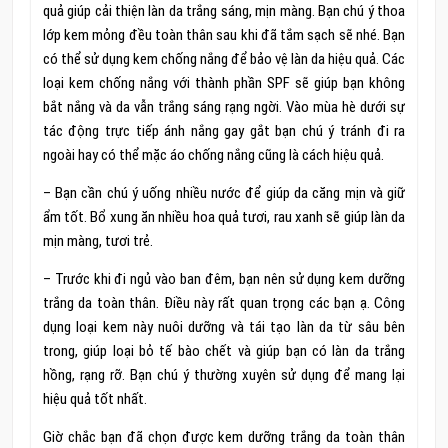
quả giúp cải thiện làn da trắng sáng, mịn màng. Bạn chú ý thoa
lớp kem mỏng đều toàn thân sau khi đã tắm sạch sẽ nhé. Bạn
có thể sử dụng kem chống nắng để bảo vệ làn da hiệu quả. Các
loại kem chống nắng với thành phần SPF sẽ giúp bạn không
bắt nắng và da vẫn trắng sáng rạng ngời. Vào mùa hè dưới sự
tác động trực tiếp ánh nắng gay gắt bạn chú ý tránh đi ra
ngoài hay có thể mặc áo chống nắng cũng là cách hiệu quả.
– Bạn cần chú ý uống nhiều nước để giúp da căng mịn và giữ
ẩm tốt. Bổ xung ăn nhiều hoa quả tươi, rau xanh sẽ giúp làn da
mịn màng, tươi trẻ.
– Trước khi đi ngủ vào ban đêm, bạn nên sử dụng kem dưỡng
trắng da toàn thân. Điều này rất quan trọng các bạn ạ. Công
dụng loại kem này nuôi dưỡng và tái tạo làn da từ sâu bên
trong, giúp loại bỏ tế bào chết và giúp bạn có làn da trắng
hồng, rạng rỡ. Bạn chú ý thường xuyên sử dụng để mang lại
hiệu quả tốt nhất.
Giờ chắc bạn đã chọn được kem dưỡng trắng da toàn thân