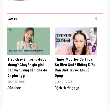
LÀM ĐẸP
Tiêu chảy ăn trứng được
Thuốc Mọc Tóc Có Thực
Khám
không? Chuyên gia giải
Sự Hiệu Quả? Những Điều
Sâm 
đáp và hướng dẫn chế độ
Cần Biết Trước Khi Sử
ong 
ăn phù hợp
Dụng
đúng
JULY 30, 2026
JULY 11, 2026
JUNE 
Sức khỏe
Bệnh thường gặp
Sức 