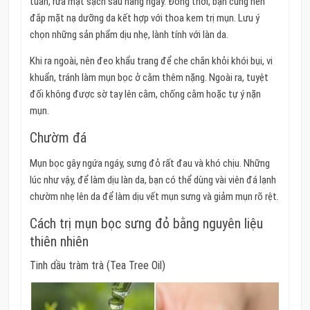
tuần, rửa mặt sạch sâu hàng ngày. Đồng thời, bạn cũng nên
đắp mặt nạ dưỡng da kết hợp với thoa kem trị mụn. Lưu ý
chọn những sản phẩm dịu nhẹ, lành tính với làn da.
Khi ra ngoài, nên đeo khẩu trang để che chắn khỏi khói bụi, vi
khuẩn, tránh làm mụn bọc ở cằm thêm nặng. Ngoài ra, tuyệt
đối không được sờ tay lên cằm, chống cằm hoặc tự ý nặn
mụn.
Chườm đá
Mụn bọc gây ngứa ngáy, sưng đỏ rất đau và khó chịu. Những
lúc như vậy, để làm dịu làn da, bạn có thể dùng vài viên đá lạnh
chườm nhẹ lên da để làm dịu vết mụn sưng và giảm mụn rõ rệt.
Cách trị mụn bọc sưng đỏ bằng nguyên liệu
thiên nhiên
Tinh dầu tràm trà (Tea Tree Oil)