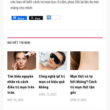
các bạn sẽ biết cách trị mụn bọc ở cằm, phục hồi lại làn da mịn
màng cho mình.
Facebook
Share
Post
BÀI VIẾT TRỊ MỤN
Tìm hiểu nguyên
Công nghệ ipl trị
Mụn thịt có tự
nhân và cách
mụn có hiệu quả
hết không? Cách
điều trị mụn trên
không
trị mụn thịt tận
trán.
gốc
APRIL 12, 2023
MAY 26, 2023
APRIL 8, 2023