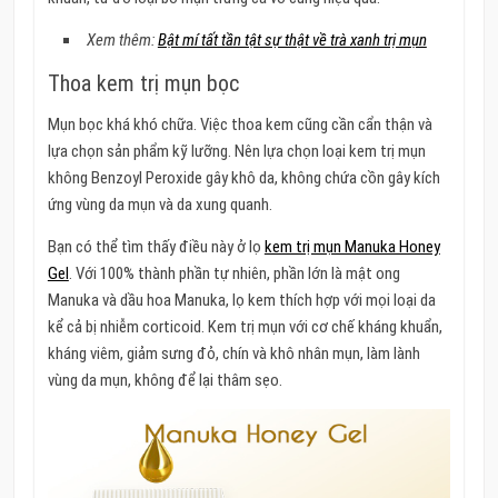
Xem thêm:
Bật mí tất tần tật sự thật về trà xanh trị mụn
Thoa kem trị mụn bọc
Mụn bọc khá khó chữa. Việc thoa kem cũng cần cẩn thận và
lựa chọn sản phẩm kỹ lưỡng. Nên lựa chọn loại kem trị mụn
không Benzoyl Peroxide gây khô da, không chứa cồn gây kích
ứng vùng da mụn và da xung quanh.
Bạn có thể tìm thấy điều này ở lọ
kem trị mụn Manuka Honey
Gel
. Với 100% thành phần tự nhiên, phần lớn là mật ong
Manuka và dầu hoa Manuka, lọ kem thích hợp với mọi loại da
kể cả bị nhiễm corticoid. Kem trị mụn với cơ chế kháng khuẩn,
kháng viêm, giảm sưng đỏ, chín và khô nhân mụn, làm lành
vùng da mụn, không để lại thâm sẹo.