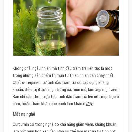
Không phải ngẫu nhiên mà tinh dầu tràm trà liên tục là một
trong những sản phẩm trị mụn từ thiên nhiên bán chạy nhất.
Chất α-Terpineol từ tinh dầu tràm trà có tác dụng kháng
khuẩn, điều trị được mụn trứng cá, mụn mủ, làm xẹp mụn viêm.
Bạn chỉ cần thoa trực tiếp tinh dầu tràm trà lên nốt mụn bọc ở
cằm, hoặc tham khảo các cách làm khác ở
đây
.
Mặt nạ nghệ
Curcumin có trong nghệ có khả năng giảm viêm, kháng khuẩn,
làm nốt mụn bọc xẹp dần. Bạn có thể làm mặt nạ từ tinh bột