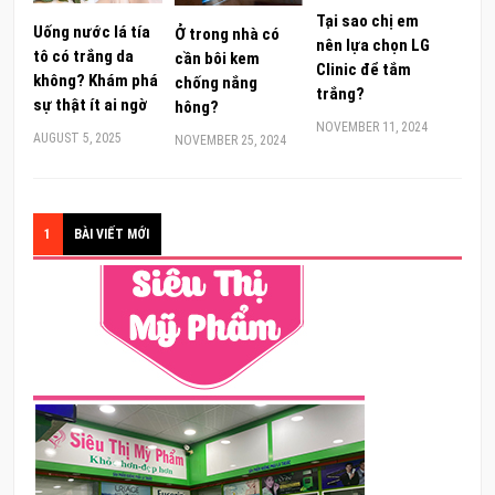
Tại sao chị em
Uống nước lá tía
Ở trong nhà có
nên lựa chọn LG
tô có trắng da
cần bôi kem
Clinic để tắm
không? Khám phá
chống nắng
trắng?
sự thật ít ai ngờ
hông?
NOVEMBER 11, 2024
AUGUST 5, 2025
NOVEMBER 25, 2024
1
BÀI VIẾT MỚI