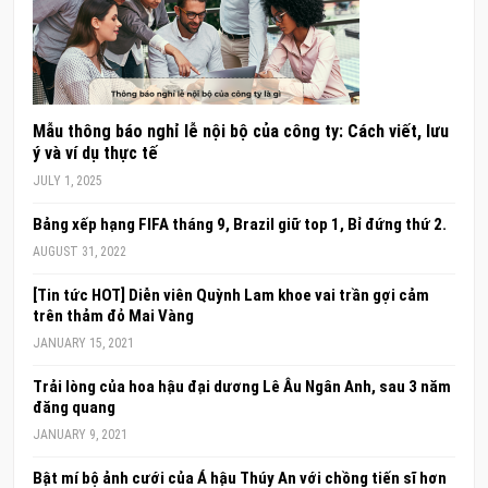
Mẫu thông báo nghỉ lễ nội bộ của công ty: Cách viết, lưu
ý và ví dụ thực tế
JULY 1, 2025
Bảng xếp hạng FIFA tháng 9, Brazil giữ top 1, Bỉ đứng thứ 2.
AUGUST 31, 2022
[Tin tức HOT] Diễn viên Quỳnh Lam khoe vai trần gợi cảm
trên thảm đỏ Mai Vàng
JANUARY 15, 2021
Trải lòng của hoa hậu đại dương Lê Âu Ngân Anh, sau 3 năm
đăng quang
JANUARY 9, 2021
Bật mí bộ ảnh cưới của Á hậu Thúy An với chồng tiến sĩ hơn