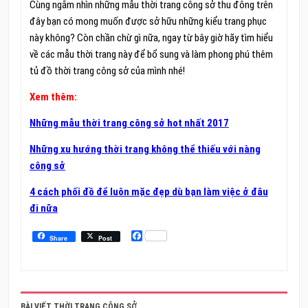
Cùng ngắm nhìn những mẫu thời trang công sở thu đông trên
đây bạn có mong muốn được sở hữu những kiểu trang phục
này không? Còn chần chừ gì nữa, ngay từ bây giờ hãy tìm hiểu
về các mẫu thời trang này để bổ sung và làm phong phú thêm
tủ đồ thời trang công sở của mình nhé!
Xem thêm:
Những mẫu thời trang công sở hot nhất 2017
Những xu hướng thời trang không thể thiếu với nàng
công sở
4 cách phối đồ để luôn mặc đẹp dù bạn làm việc ở đâu
đi nữa
Facebook
Share
Post
BÀI VIẾT THỜI TRANG CÔNG SỞ