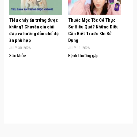
Tiêu chảy ăn trứng được
Thuốc Mọc Tóc Có Thực
Khám
không? Chuyên gia giải
Sự Hiệu Quả? Những Điều
Sâm 
đáp và hướng dẫn chế độ
Cần Biết Trước Khi Sử
ong 
ăn phù hợp
Dụng
đúng
JULY 30, 2026
JULY 11, 2026
JUNE 
Sức khỏe
Bệnh thường gặp
Sức 