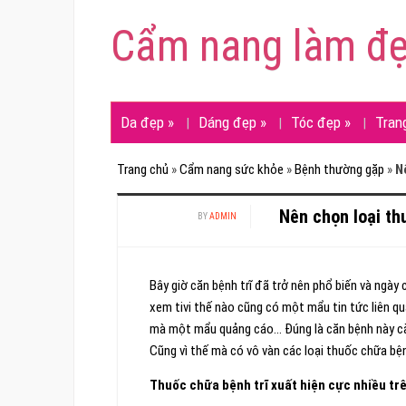
Cẩm nang làm đ
Da đẹp
»
Dáng đẹp
»
Tóc đẹp
»
Tran
Trang chủ
»
Cẩm nang sức khỏe
»
Bệnh thường gặp
»
N
Nên chọn loại th
BY
ADMIN
Bây giờ căn bệnh trĩ đã trở nên phổ biến và ngày
xem tivi thế nào cũng có một mẩu tin tức liên quan
mà một mẩu quảng cáo… Đúng là căn bệnh này cà
Cũng vì thế mà có vô vàn các loại thuốc chữa bện
Thuốc chữa bệnh trĩ xuất hiện cực nhiều tr