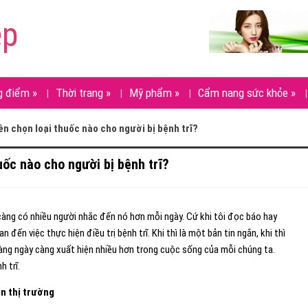
ẹp
g điểm
»
Thời trang
»
Mỹ phẩm
»
Cẩm nang sức khỏe
»
ên chọn loại thuốc nào cho người bị bệnh trĩ?
uốc nào cho người bị bệnh trĩ?
 càng có nhiều người nhắc đến nó hơn mỗi ngày. Cứ khi tôi đọc báo hay
 đến việc thực hiện điều trị bệnh trĩ. Khi thì là một bản tin ngắn, khi thì
ng ngày càng xuất hiện nhiều hơn trong cuộc sống của mỗi chúng ta.
h trĩ.
ên thị trường