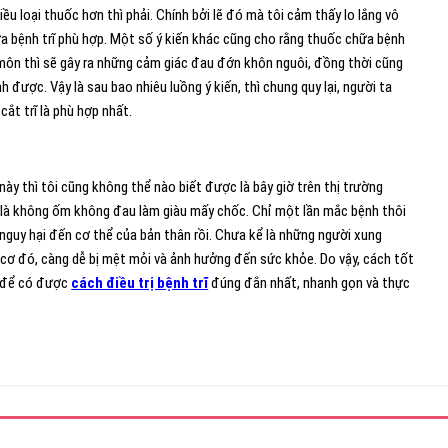
iều loại thuốc hơn thì phải. Chính bởi lẽ đó mà tôi cảm thấy lo lắng vô
ữa bệnh trĩ phù hợp. Một số ý kiến khác cũng cho rằng thuốc chữa bệnh
ậu môn thì sẽ gây ra những cảm giác đau đớn khôn nguôi, đồng thời cũng
 được. Vậy là sau bao nhiêu luồng ý kiến, thì chung quy lại, người ta
cắt trĩ là phù hợp nhất.
này thì tôi cũng không thể nào biết được là bây giờ trên thị trường
g là không ốm không đau làm giàu mấy chốc. Chỉ một lần mắc bệnh thôi
nguy hại đến cơ thể của bản thân rồi. Chưa kể là những người xung
cơ đó, càng dễ bị mệt mỏi và ảnh hưởng đến sức khỏe. Do vậy, cách tốt
o để có được
cách điều trị bệnh trĩ
đúng đắn nhất, nhanh gọn và thực