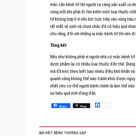
mắc căn bệnh trĩ thì người ta càng sản xuất ra nh
cùng mỗi khi phải đi tìm kiếm một loại thuốc ch
trĩ không hợp lí vì nếu bôi trực tiếp vào vùng h
rất mất vệ sinh và chưa chắc đã có hiệu quả nhanh
cho rằng, đối với những ai mắc bệnh trĩ thì nên đi 
Tổng kết
Nếu như không phải vì người nhà có mắc bệnh trĩ 
dược phẩm lại có nhiều loại thuốc đến thế. Đún
mà đã kéo theo biết bao nhiêu điều khó khăn và 
quanh cũng không thể nào tránh khỏi được nguy 
nhất cho cơ thể người bệnh chính là làm thế nà
sự hiệu quả mới đúng đắn.
Facebook
Share
Post
BÀI VIẾT BỆNH THƯỜNG GẶP