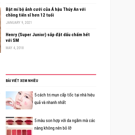
Bật mí bộ ảnh cưới của Á hậu Thúy An với
chồng tiến sĩ hơn 12 tuổi
JANUARY 9, 2021
Henry (Super Junior) sắp đặt dấu chấm hết
với SM
MAY 4, 2018
BÀI VIẾT XEM NHIỀU
5 cách trị mụn cấp tốc tại nhà hiệu
quả và nhanh nhất
5 màu son hợp với da ngăm mà các
nàng không nên bỏ lỡ