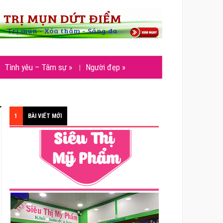
Tình yêu – Tâm sự
»
Người đẹp
»
1
BÀI VIẾT MỚI