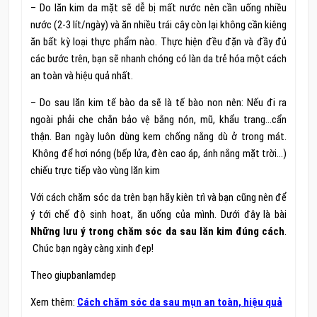
– Do lăn kim da mặt sẽ dễ bị mất nước nên cần uống nhiều
nước (2-3 lít/ngày) và ăn nhiều trái cây còn lại không cần kiêng
ăn bất kỳ loại thực phẩm nào. Thực hiện đều đặn và đầy đủ
các bước trên, bạn sẽ nhanh chóng có làn da trẻ hóa một cách
an toàn và hiệu quả nhất.
– Do sau lăn kim tế bào da sẽ là tế bào non nên: Nếu đi ra
ngoài phải che chắn bảo vệ bằng nón, mũ, khẩu trang…cẩn
thận. Ban ngày luôn dùng kem chống nắng dù ở trong mát.
Không để hơi nóng (bếp lửa, đèn cao áp, ánh nắng mặt trời…)
chiếu trực tiếp vào vùng lăn kim
Với cách chăm sóc da trên bạn hãy kiên trì và bạn cũng nên để
ý tới chế độ sinh hoạt, ăn uống của mình. Dưới đây là bài
Những lưu ý trong chăm sóc da sau lăn kim đúng cách
.
Chúc bạn ngày càng xinh đẹp!
Theo giupbanlamdep
Xem thêm:
Cách chăm sóc da sau mụn an toàn, hiệu quả