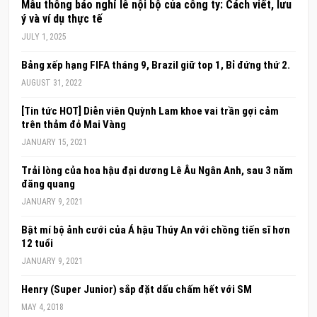
Mẫu thông báo nghỉ lễ nội bộ của công ty: Cách viết, lưu
ý và ví dụ thực tế
JULY 1, 2025
Bảng xếp hạng FIFA tháng 9, Brazil giữ top 1, Bỉ đứng thứ 2.
AUGUST 31, 2022
[Tin tức HOT] Diễn viên Quỳnh Lam khoe vai trần gợi cảm
trên thảm đỏ Mai Vàng
JANUARY 15, 2021
Trải lòng của hoa hậu đại dương Lê Âu Ngân Anh, sau 3 năm
đăng quang
JANUARY 9, 2021
Bật mí bộ ảnh cưới của Á hậu Thúy An với chồng tiến sĩ hơn
12 tuổi
JANUARY 9, 2021
Henry (Super Junior) sắp đặt dấu chấm hết với SM
MAY 4, 2018