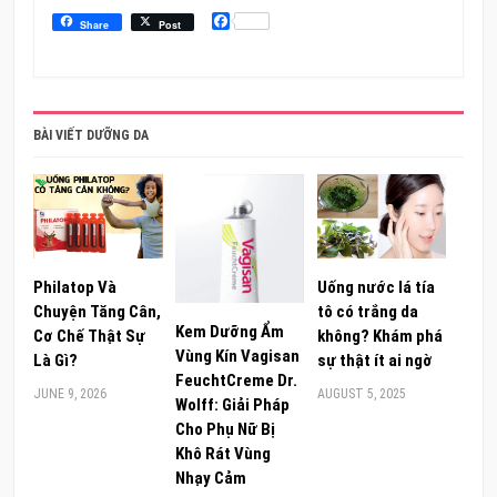
Facebook
Share
Post
BÀI VIẾT DƯỠNG DA
Philatop Và
Uống nước lá tía
Chuyện Tăng Cân,
tô có trắng da
Kem Dưỡng Ẩm
Cơ Chế Thật Sự
không? Khám phá
Vùng Kín Vagisan
Là Gì?
sự thật ít ai ngờ
FeuchtCreme Dr.
JUNE 9, 2026
AUGUST 5, 2025
Wolff: Giải Pháp
Cho Phụ Nữ Bị
Khô Rát Vùng
Nhạy Cảm