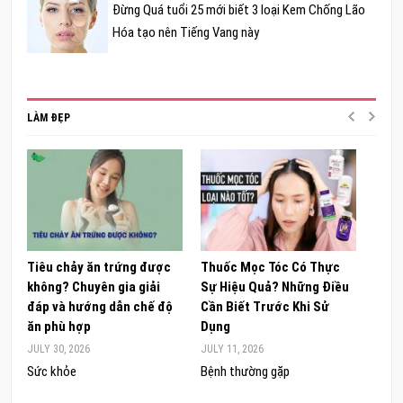
Đừng Quá tuổi 25 mới biết 3 loại Kem Chống Lão
Hóa tạo nên Tiếng Vang này
LÀM ĐẸP
Tiêu chảy ăn trứng được
Thuốc Mọc Tóc Có Thực
Khám
không? Chuyên gia giải
Sự Hiệu Quả? Những Điều
Sâm 
đáp và hướng dẫn chế độ
Cần Biết Trước Khi Sử
ong 
ăn phù hợp
Dụng
đúng
JULY 30, 2026
JULY 11, 2026
JUNE 
Sức khỏe
Bệnh thường gặp
Sức 