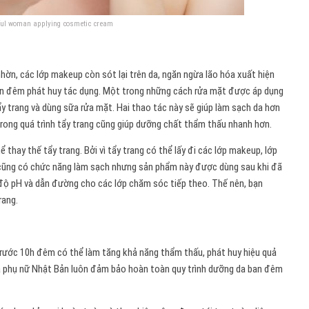
ful woman applying cosmetic cream
?
nhờn, các lớp makeup còn sót lại trên da, ngăn ngừa lão hóa xuất hiện
an đêm phát huy tác dụng. Một trong những cách rửa mặt được áp dụng
tẩy trang và dùng sữa rửa mặt. Hai thao tác này sẽ giúp làm sạch da hơn
rong quá trình tẩy trang cũng giúp dưỡng chất thẩm thấu nhanh hơn.
thay thế tẩy trang. Bởi vì tẩy trang có thể lấy đi các lớp makeup, lớp
 cũng có chức năng làm sạch nhưng sản phẩm này được dùng sau khi đã
độ pH và dẫn đường cho các lớp chăm sóc tiếp theo. Thế nên, bạn
rang.
trước 10h đêm có thể làm tăng khả năng thẩm thấu, phát huy hiệu quả
à phụ nữ Nhật Bản luôn đảm bảo hoàn toàn quy trình dưỡng da ban đêm