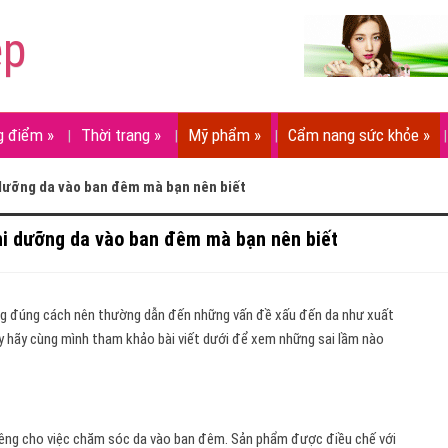
ẹp
g điểm
»
Thời trang
»
Mỹ phẩm
»
Cẩm nang sức khỏe
»
 dưỡng da vào ban đêm mà bạn nên biết
hi dưỡng da vào ban đêm mà bạn nên biết
g đúng cách nên thường dẫn đến những vấn đề xấu đến da như xuất
y hãy cùng mình tham khảo bài viết dưới để xem những sai lầm nào
êng cho việc chăm sóc da vào ban đêm. Sản phẩm được điều chế với