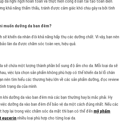
úp da nghỉ ngơi hoàn toàn và thực hiện công đoạn tái tạo toàn diện.
ng khả năng thẩm thấu, tránh được cảm giác khó chịu gây ra bởi tình
 khi muốn dưỡng da ban đêm?
sẽ khiến da nhân đôi khả năng hấp thụ các dưỡng chất. Vì vậy, bạn nên
bảo làn da được chăm sóc toàn vẹn, hiệu quả.
a sẽ chứa một lượng thành phần bổ sung độ ẩm cho da. Mỗi loại da sẽ
au, việc lựa chọn sản phẩm không phù hợp có thể khiến da bí lỗ chân
 bạn nên tìm hiểu các thương hiệu lớn về các sản phẩm dưỡng, đọc review
tình trạng da của mình.
ầm khi dưỡng da vào ban đêm mà các bạn thường hay bị mắc phải. Hy
ong việc dưỡng da vào ban đêm để bảo vệ da một cách đúng nhất. Nếu các
t hợp lại trong việc chăm sóc da mặt thì bạn có thể đến
mỹ phẩm
t eucerin
nhiều loại phù hợp cho từng loại da.