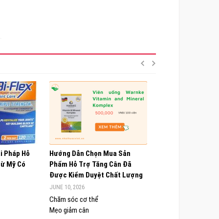
ải Pháp Hỗ
Hướng Dẫn Chọn Mua Sản
Choline Alfoscerate
Từ Mỹ Có
Phẩm Hỗ Trợ Tăng Cân Đã
Hiểu Về Công Dụng,
Được Kiểm Duyệt Chất Lượng
Và Lưu Ý Quan Trọn
JUNE 10, 2026
JUNE 9, 2026
Chăm sóc cơ thể
Chăm sóc cơ thể
Mẹo giảm cân
Sức khỏe