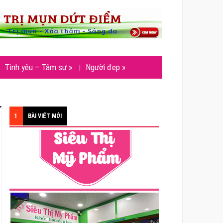
Tình yêu – Tâm sự
»
Người đẹp
»
1
BÀI VIẾT MỚI