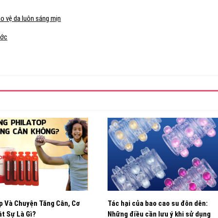
o vệ da luôn sáng mịn
ước
p Và Chuyện Tăng Cân, Cơ
Tác hại của bao cao su đôn dên:
t Sự Là Gì?
Những điều cần lưu ý khi sử dụng