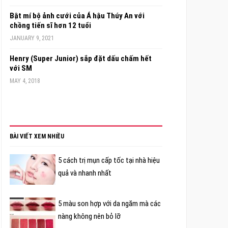
Bật mí bộ ảnh cưới của Á hậu Thúy An với
chồng tiến sĩ hơn 12 tuổi
JANUARY 9, 2021
Henry (Super Junior) sắp đặt dấu chấm hết
với SM
MAY 4, 2018
BÀI VIẾT XEM NHIỀU
5 cách trị mụn cấp tốc tại nhà hiệu
quả và nhanh nhất
5 màu son hợp với da ngăm mà các
nàng không nên bỏ lỡ