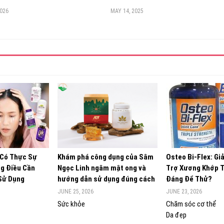
2026
MAY 14, 2025
 Có Thực Sự
Khám phá công dụng của Sâm
Osteo Bi-Flex: Gi
g Điều Cần
Ngọc Linh ngâm mật ong và
Trợ Xương Khớp 
 Sử Dụng
hướng dẫn sử dụng đúng cách
Đáng Để Thử?
JUNE 25, 2026
JUNE 23, 2026
Sức khỏe
Chăm sóc cơ thể
Da đẹp