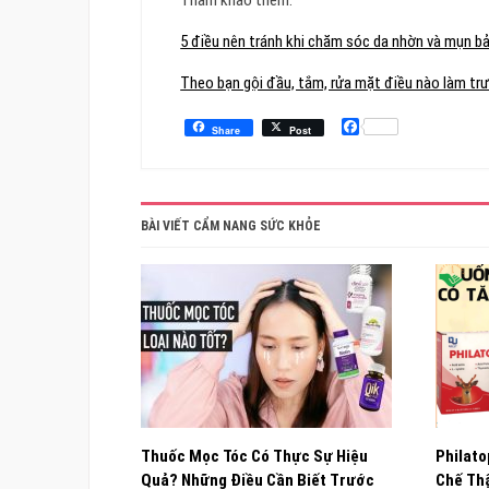
5 điều nên tránh khi chăm sóc da nhờn và mụn bả
Theo bạn gội đầu, tắm, rửa mặt điều nào làm tr
Facebook
Share
Post
BÀI VIẾT CẨM NANG SỨC KHỎE
Thuốc Mọc Tóc Có Thực Sự Hiệu
Philato
Quả? Những Điều Cần Biết Trước
Chế Thậ