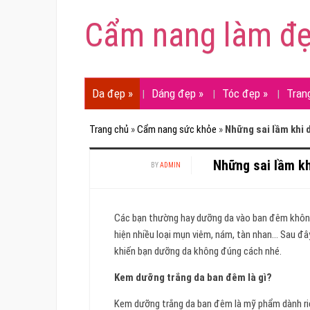
Cẩm nang làm đ
Da đẹp
»
Dáng đẹp
»
Tóc đẹp
»
Tran
Trang chủ
»
Cẩm nang sức khỏe
»
Những sai lầm khi
Những sai lầm k
BY
ADMIN
Các bạn thường hay dưỡng da vào ban đêm khôn
hiện nhiều loại mụn viêm, nám, tàn nhan… Sau đâ
khiến bạn dưỡng da không đúng cách nhé.
Kem dưỡng trắng da ban đêm là gì?
Kem dưỡng trắng da ban đêm là mỹ phẩm dành ri