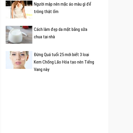
Người mập nên mặc áo màu gì để
trông thật ốm
Cách làm đẹp da mặt bằng sữa
chua tại nhà
Đừng Quá tuổi 25 mới biết 3 loại
Kem Chống Lão Hóa tạo nên Tiếng
Vang này