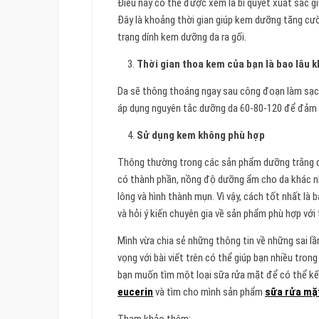
Điều này có thể được xem là bí quyết xuất sắc gi
Đây là khoảng thời gian giúp kem dưỡng tăng cườ
trạng dính kem dưỡng da ra gối.
Thời gian thoa kem của bạn là bao lâu
Da sẽ thông thoáng ngay sau công đoạn làm sạch 
áp dụng nguyên tắc dưỡng da 60-80-120 để đảm 
Sử dụng kem không phù hợp
Thông thường trong các sản phẩm dưỡng trắng d
có thành phần, nồng độ dưỡng ẩm cho da khác nh
lông và hình thành mụn. Vì vậy, cách tốt nhất là
và hỏi ý kiến chuyên gia về sản phẩm phù hợp với 
Mình vừa chia sẻ những thông tin về những sai l
vọng với bài viết trên có thể giúp bạn nhiều tr
bạn muốn tìm một loại sữa rửa mặt để có thể kế
eucerin
và tìm cho mình sản phẩm
sữa rửa mặ
Tham khảo thêm: