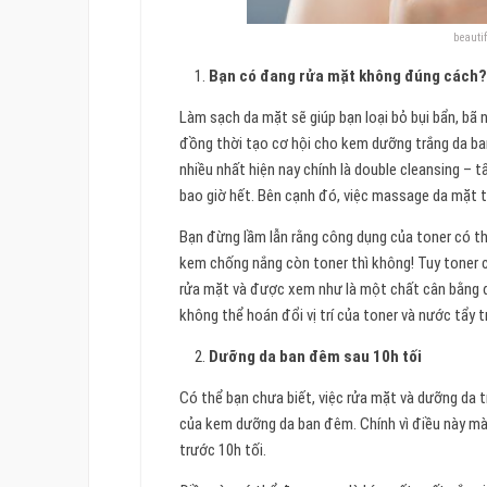
beauti
Bạn có đang rửa mặt không đúng cách
Làm sạch da mặt sẽ giúp bạn loại bỏ bụi bẩn, bã 
đồng thời tạo cơ hội cho kem dưỡng trắng da b
nhiều nhất hiện nay chính là double cleansing – 
bao giờ hết. Bên cạnh đó, việc massage da mặt t
Bạn đừng lầm lẫn rằng công dụng của toner có thể 
kem chống nắng còn toner thì không! Tuy toner
rửa mặt và được xem như là một chất cân bằng 
không thể hoán đổi vị trí của toner và nước tẩy t
Dưỡng da ban đêm sau 10h tối
Có thể bạn chưa biết, việc rửa mặt và dưỡng da 
của kem dưỡng da ban đêm. Chính vì điều này m
trước 10h tối.