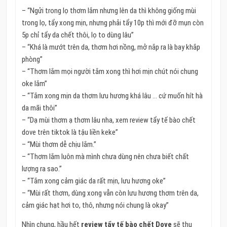
– “Ngửi trong lọ thơm lắm nhưng lên da thì không giống mùi
trong lọ, tẩy xong mịn, nhưng phải tẩy 10p thì mới đỡ mụn còn
5p chỉ tẩy da chết thôi, lọ to dùng lâu”
– “Khá là mướt trên da, thơm hơi nồng, mở nắp ra là bay khắp
phòng”
– “Thơm lắm mọi người tắm xong thì hơi mịn chút nói chung
oke lắm”
– “Tắm xong mịn da thơm lưu hương khá lâu … cứ muốn hít hà
da mãi thôi”
– “Dạ mùi thơm ạ thơm lâu nha, xem review tẩy tế bào chết
dove trên tiktok là tậu liền keke”
– “Mùi thơm dễ chịu lắm.”
– “Thơm lắm luôn mà mình chưa dùng nên chưa biết chất
lượng ra sao.”
– “Tắm xong cảm giác da rất mịn, lưu hương oke”
– “Mùi rất thơm, dùng xong vẫn còn lưu hương thơm trên da,
cảm giác hạt hơi to, thô, nhưng nói chung là okay”
Nhìn chung, hầu hết
review tẩy tế bào chết Dove
sẽ thu