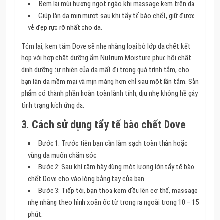
Đem lại mùi hương ngọt ngào khi massage kem trên da.
Giúp làn da mịn mượt sau khi tẩy tế bào chết, giữ được
vẻ đẹp rực rỡ nhất cho da.
Tóm lại, kem tắm Dove sẽ nhẹ nhàng loại bỏ lớp da chết kết
hợp với hợp chất dưỡng ẩm Nutrium Moisture phục hồi chất
dinh dưỡng tự nhiên của da mất đi trong quá trình tắm, cho
bạn làn da mềm mại và mịn màng hơn chỉ sau một lần tắm. Sản
phẩm có thành phần hoàn toàn lành tính, dịu nhẹ không hề gây
tình trạng kích ứng da.
3. Cách sử dụng tẩy tế bào chết Dove
Bước 1: Trước tiên bạn cần làm sạch toàn thân hoặc
vùng da muốn chăm sóc
Bước 2: Sau khi tắm hãy dùng một lượng lớn tẩy tế bào
chết Dove cho vào lòng bằng tay của bạn.
Bước 3: Tiếp tới, bạn thoa kem đều lên cơ thể, massage
nhẹ nhàng theo hình xoắn ốc từ trong ra ngoài trong 10 – 15
phút.