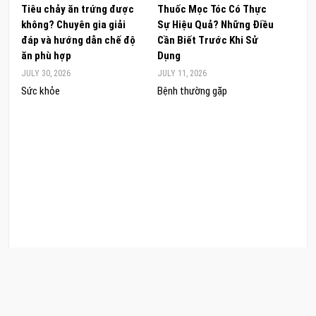
Tiêu chảy ăn trứng được
Thuốc Mọc Tóc Có Thực
Khám
không? Chuyên gia giải
Sự Hiệu Quả? Những Điều
Sâm 
đáp và hướng dẫn chế độ
Cần Biết Trước Khi Sử
ong 
ăn phù hợp
Dụng
đúng
JULY 30, 2026
JULY 11, 2026
JUNE 
Sức khỏe
Bệnh thường gặp
Sức 
COPYRIGHT © 2026 CẨM NANG LÀM ĐẸP. .
POWERED BY
CẨM NANG LÀM ĐẸP
. DESIGNED BY
CAMNANGLAMDEP.EDU.VN