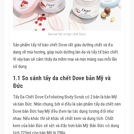
Review tẩy tế bào chết Dove
Sản phẩm tẩy tế bào chết Dove rất giàu dưỡng chất và đa
dạng về mùi hương, giúp nuôi dưỡng làn da và tẩy tế bào chết.
Vì vậy bạn sẽ cảm thấy da mềm mại và mịn màng sau mỗi lần
sử dụng.
1.1 So sánh tẩy da chết Dove bản Mỹ và
Đức
Tẩy Da Chết Dove Exfoliating Body Scrub có 2 bản là bản Mỹ
và bán Đức. Nhìn chung, bởi vì đều là sản phẩm tẩy da chết nên
Dove bản Đức hay Mỹ đều đem lại tác dụng tương đối như
nhau. Nếu khác thì sẽ khác về chất kem và dung tích. Chất
kem của bản Đức sẽ sệt và đặc hơn bản Mỹ. Bản Đức có dung
tích 225ml còn bản Mỹ là 298g.