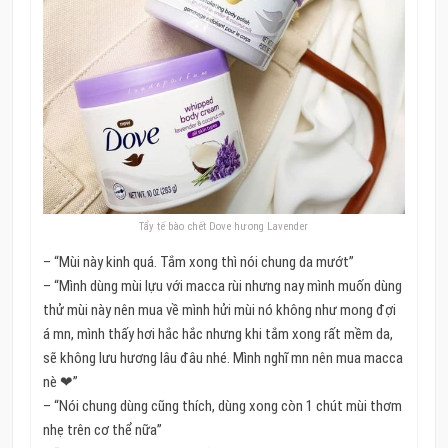
Tẩy tế bào chết Dove hương Lavender
– “Mùi này kinh quá. Tắm xong thì nói chung da mướt”
– “Mình dùng mùi lựu với macca rùi nhưng nay mình muốn dùng
thử mùi này nên mua về mình hửi mùi nó không như mong đợi
á mn, mình thấy hơi hắc hắc nhưng khi tắm xong rất mềm da,
sẽ không lưu hương lâu đâu nhé. Mình nghĩ mn nên mua macca
nè ❤”
– “Nói chung dùng cũng thích, dùng xong còn 1 chút mùi thơm
nhẹ trên cơ thể nữa”