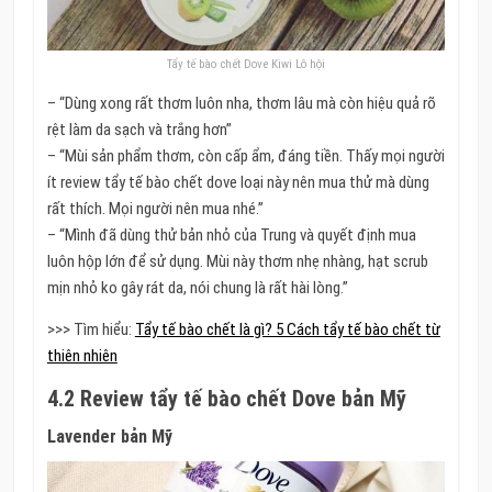
Tẩy tế bào chết Dove Kiwi Lô hội
– “Dùng xong rất thơm luôn nha, thơm lâu mà còn hiệu quả rõ
rệt làm da sạch và trắng hơn”
– “Mùi sản phẩm thơm, còn cấp ẩm, đáng tiền. Thấy mọi người
ít review tẩy tế bào chết dove loại này nên mua thử mà dùng
rất thích. Mọi người nên mua nhé.”
– “Mình đã dùng thử bản nhỏ của Trung và quyết định mua
luôn hộp lớn để sử dụng. Mùi này thơm nhẹ nhàng, hạt scrub
mịn nhỏ ko gây rát da, nói chung là rất hài lòng.”
>>> Tìm hiểu:
Tẩy tế bào chết là gì? 5 Cách tẩy tế bào chết từ
thiên nhiên
4.2 Review tẩy tế bào chết Dove bản Mỹ
Lavender bản Mỹ