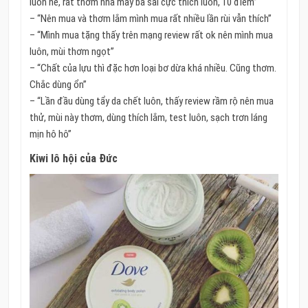
luôn nè, rất thơm nha mấy bà sài cực thích luôn, 10 điểm”
– “Nên mua và thơm lắm mình mua rất nhiều lần rùi vẫn thích”
– “Mình mua tặng thấy trên mạng review rất ok nên mình mua
luôn, mùi thơm ngọt”
– “Chất của lựu thì đặc hơn loại bơ dừa khá nhiều. Cũng thơm.
Chắc dùng ổn”
– “Lần đầu dùng tẩy da chết luôn, thấy review rầm rộ nên mua
thử, mùi này thơm, dùng thích lắm, test luôn, sạch trơn láng
mịn hô hô”
Kiwi lô hội của Đức