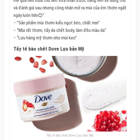
mê quá nên mua thử liền.Vừa nhận được hàng nên sẽ dùng thử
và đánh giá sau nhưng công nhận mở ra mùi của ẻm thơm ngất
ngây luôn hihi😊”
– “Sản phẩm mùi thơm kiểu ngọt béo, chất mịn”
– “Mùi rất thơm, tẩy da chết body, làm đều màu da”
– “Lựu hàng mỹ thơm như mùi kẹo”
Tẩy tế bào chết Dove Lựu bản Mỹ
Tẩy tế bào chết Dove Lựu bản Mỹ