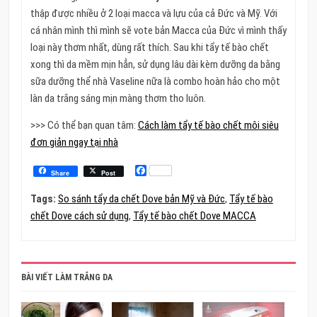
thập được nhiều ở 2 loại macca và lựu của cả Đức và Mỹ. Với
cá nhân mình thì mình sẽ vote bản Macca của Đức vì mình thấy
loại này thơm nhất, dùng rất thích. Sau khi tẩy tế bào chết
xong thì da mềm mịn hẳn, sử dụng lâu dài kèm dưỡng da bằng
sữa dưỡng thể nhà Vaseline nữa là combo hoàn hảo cho một
làn da trắng sáng mịn màng thơm tho luôn.
>>> Có thể bạn quan tâm:
Cách làm tẩy tế bào chết môi siêu
đơn giản ngay tại nhà
Facebook
Share
Post
Tags:
So sánh tẩy da chết Dove bản Mỹ và Đức
,
Tẩy tế bào
chết Dove cách sử dụng
,
Tẩy tế bào chết Dove MACCA
BÀI VIẾT LÀM TRẮNG DA