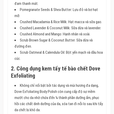
đam thanh mát.
Pomegranate Seeds & Shea Butter: Lựu đỏ và bơ hạt
mỡ.
Crushed Macadamia & Rice Milk: Hạt macca và sữa gạo.
Crushed Lavender & Coconut Milk: Sữa dừa và lavender.
Crushed Almond and Mango: Hạnh nhân và xoài.
Scrub Brown Sugar & Coconut Butter: Sữa dừa và
đường đen.
Scrub Oatmeal & Calendula Oil: Bột yến mạch và dầu hoa
cúc.
2. Công dụng kem tẩy tế bào chết Dove
Exfoliating
Không chỉ nổi bật bởi tác dụng và mùi hương đa dạng,
Dove Exfoliating Body Polish còn cung cấp độ sự mềm
mướt cho da nhờ chứa đến ¼ thành phần dưỡng ẩm, phục
hồi các chất dinh dưỡng của da, xóa tan đi nỗi lo sau khi tẩy
da chết bị khô da.