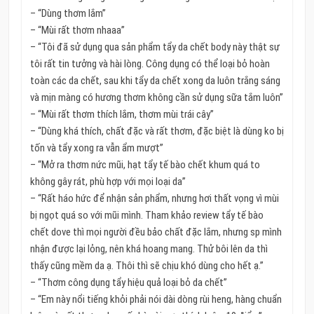
– “Dùng thơm lắm”
– “Mùi rất thơm nhaaa”
– “Tôi đã sử dụng qua sản phẩm tẩy da chết body này thật sự
tôi rất tin tưởng và hài lòng. Công dụng có thể loại bỏ hoàn
toàn các da chết, sau khi tẩy da chết xong da luôn trắng sáng
và mịn màng có hương thơm không cần sử dụng sữa tắm luôn”
– “Mùi rất thơm thích lắm, thơm mùi trái cây”
– “Dùng khá thích, chất đặc và rất thơm, đặc biệt là dùng ko bị
tốn và tẩy xong ra vẫn ẩm mượt”
– “Mở ra thơm nức mũi, hạt tẩy tế bào chết khum quá to
không gây rát, phù hợp với mọi loại da”
– “Rất háo hức để nhận sản phẩm, nhưng hơi thất vọng vì mùi
bị ngọt quá so với mũi mình. Tham khảo review tẩy tế bào
chết dove thì mọi người đều bảo chất đặc lắm, nhưng sp mình
nhận được lại lỏng, nên khá hoang mang. Thử bôi lên da thì
thấy cũng mềm da ạ. Thôi thì sẽ chịu khó dùng cho hết ạ.”
– “Thơm công dụng tẩy hiệu quả loại bỏ da chết”
– “Em này nổi tiếng khỏi phải nói dài dòng rùi heng, hàng chuẩn