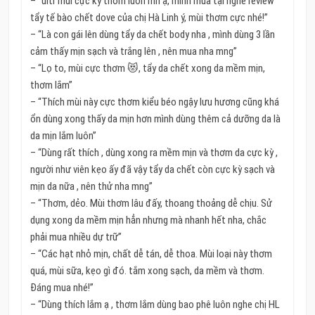
– “ultr mùi cực kỳ thơm luôn mn ạ, mình mua tại nghe review
tẩy tế bào chết dove của chị Hà Linh ý, mùi thơm cực nhé!”
– “Là con gái lên dùng tẩy da chết body nha , mình dùng 3 lần
cảm thấy mịn sạch và trắng lên , nên mua nha mng”
– “Lọ to, mùi cực thơm 😻, tẩy da chết xong da mềm mịn,
thơm lắm”
– “Thích mùi này cực thơm kiểu béo ngậy lưu hương cũng khá
ổn dùng xong thấy da mịn hơn mình dùng thêm cả dưỡng da là
da mịn lắm luôn”
– “Dùng rất thích , dùng xong ra mềm mịn và thơm da cực kỳ ,
người như viên kẹo ấy đã vậy tẩy da chết còn cực kỳ sạch và
mịn da nữa , nên thử nha mng”
– “Thơm, dẻo. Mùi thơm lâu đấy, thoang thoảng dễ chịu. Sử
dụng xong da mềm mịn hẳn nhưng mà nhanh hết nha, chắc
phải mua nhiều dự trữ”
– “Các hạt nhỏ mịn, chất dễ tán, dễ thoa. Mùi loại này thơm
quá, mùi sữa, kẹo gì đó. tắm xong sạch, da mềm và thơm.
Đáng mua nhé!”
– “Dùng thích lắm ạ , thơm lắm dùng bao phê luôn nghe chị HL