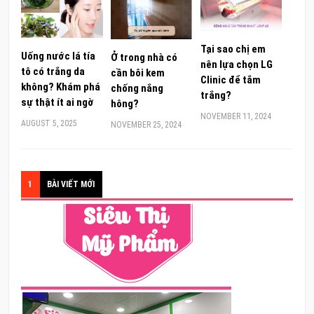
Tại sao chị em
Uống nước lá tía
Ở trong nhà có
nên lựa chọn LG
tô có trắng da
cần bôi kem
Clinic để tắm
không? Khám phá
chống nắng
trắng?
sự thật ít ai ngờ
hông?
NOVEMBER 11, 2024
AUGUST 5, 2025
NOVEMBER 25, 2024
1
BÀI VIẾT MỚI